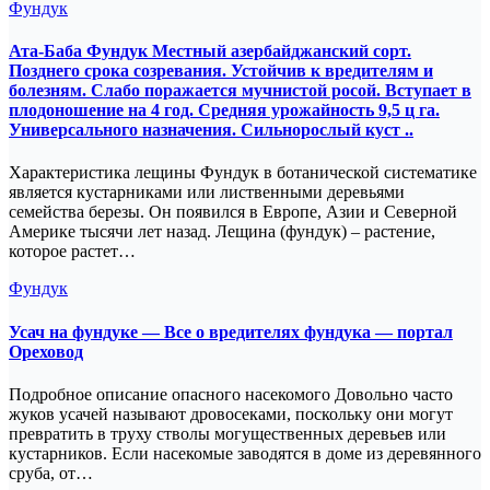
Фундук
Ата-Баба Фундук Местный азербайджанский сорт.
Позднего срока созревания. Устойчив к вредителям и
болезням. Слабо поражается мучнистой росой. Вступает в
плодоношение на 4 год. Средняя урожайность 9,5 ц га.
Универсального назначения. Сильнорослый куст ..
Характеристика лещины Фундук в ботанической систематике
является кустарниками или лиственными деревьями
семейства березы. Он появился в Европе, Азии и Северной
Америке тысячи лет назад. Лещина (фундук) – растение,
которое растет…
Фундук
Усач на фундуке — Все о вредителях фундука — портал
Ореховод
Подробное описание опасного насекомого Довольно часто
жуков усачей называют дровосеками, поскольку они могут
превратить в труху стволы могущественных деревьев или
кустарников. Если насекомые заводятся в доме из деревянного
сруба, от…