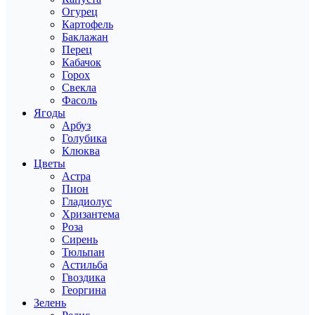
Огурец
Картофель
Баклажан
Перец
Кабачок
Горох
Свекла
Фасоль
Ягоды
Арбуз
Голубика
Клюква
Цветы
Астра
Пион
Гладиолус
Хризантема
Роза
Сирень
Тюльпан
Астильба
Гвоздика
Георгина
Зелень