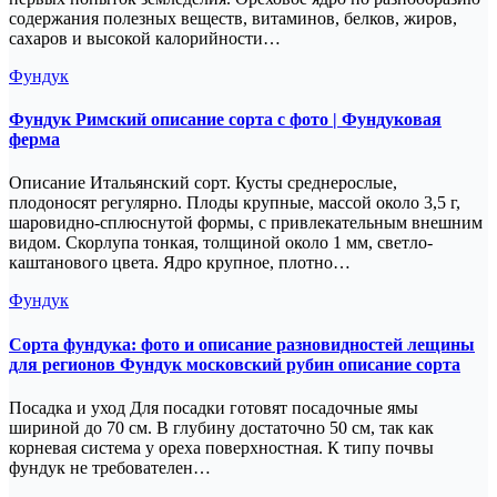
содержания полезных веществ, витаминов, белков, жиров,
сахаров и высокой кало­рийности…
Фундук
Фундук Римский описание сорта с фото | Фундуковая
ферма
Описание Итальянский сорт. Кусты среднерослые,
плодоносят регулярно. Плоды крупные, массой около 3,5 г,
шаровидно-сплюснутой формы, с привлекательным внешним
видом. Скорлупа тонкая, толщиной около 1 мм, светло-
каштанового цвета. Ядро крупное, плотно…
Фундук
Сорта фундука: фото и описание разновидностей лещины
для регионов Фундук московский рубин описание сорта
Посадка и уход Для посадки готовят посадочные ямы
шириной до 70 см. В глубину достаточно 50 см, так как
корневая система у ореха поверхностная. К типу почвы
фундук не требователен…