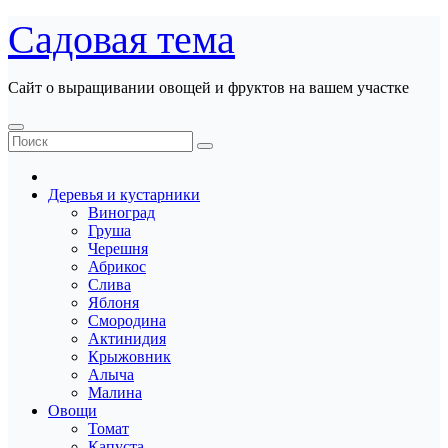
Перейти
Садовая тема
к
содержанию
Сайт о выращивании овощей и фруктов на вашем участке
Деревья и кустарники
Виноград
Груша
Черешня
Абрикос
Слива
Яблоня
Смородина
Актинидия
Крыжовник
Алыча
Малина
Овощи
Томат
Капуста