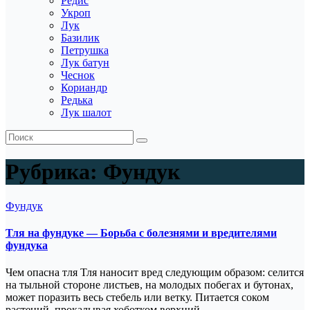
Редис
Укроп
Лук
Базилик
Петрушка
Лук батун
Чеснок
Кориандр
Редька
Лук шалот
Рубрика:
Фундук
Фундук
Тля на фундуке — Борьба с болезнями и вредителями
фундука
Чем опасна тля Тля наносит вред следующим образом: селится
на тыльной стороне листьев, на молодых побегах и бутонах,
может поразить весь стебель или ветку. Питается соком
растений, прокалывая хоботком верхний…