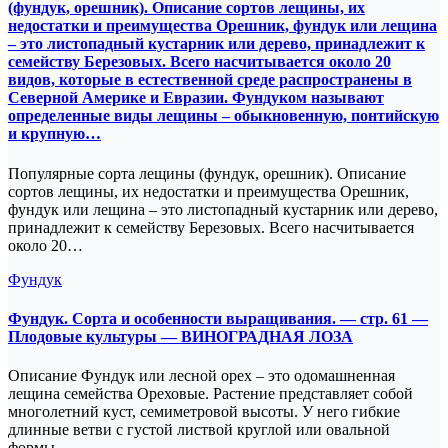
(фундук, орешник). Описание сортов лещины, их
недостатки и преимущества Орешник, фундук или лещина
– это листопадный кустарник или дерево, принадлежит к
семейству Березовых. Всего насчитывается около 20
видов, которые в естественной среде распространены в
Северной Америке и Евразии. Фундуком называют
определенные виды лещины – обыкновенную, понтийскую
и крупную…
Популярные сорта лещины (фундук, орешник). Описание
сортов лещины, их недостатки и преимущества Орешник,
фундук или лещина – это листопадный кустарник или дерево,
принадлежит к семейству Березовых. Всего насчитывается
около 20…
Фундук
Фундук. Сорта и особенности выращивания. — стр. 61 —
Плодовые культуры — ВИНОГРАДНАЯ ЛОЗА
Описание Фундук или лесной орех – это одомашненная
лещина семейства Ореховые. Растение представляет собой
многолетний куст, семиметровой высоты. У него гибкие
длинные ветви с густой листвой круглой или овальной
формы…