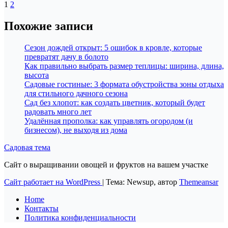
Пагинация
1
2
записей
Похожие записи
Сезон дождей открыт: 5 ошибок в кровле, которые
превратят дачу в болото
Как правильно выбрать размер теплицы: ширина, длина,
высота
Садовые гостиные: 3 формата обустройства зоны отдыха
для стильного дачного сезона
Сад без хлопот: как создать цветник, который будет
радовать много лет
Удалённая прополка: как управлять огородом (и
бизнесом), не выходя из дома
Садовая тема
Сайт о выращивании овощей и фруктов на вашем участке
Сайт работает на WordPress
|
Тема: Newsup, автор
Themeansar
Home
Контакты
Политика конфиденциальности