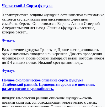
Черкесский-2 Сорта фундука
Характеристика лещины Фундук в ботанической систематике
является кустарниками или лиственными деревьями
семейства березы. Он появился в Европе, Азии и Северной
Америке тысячи лет назад. Лещина (фундук) – растение,
которое растет…
Фундук
Размножение фундука Трапезунд Проще всего размножать
орех с помощью отводков или черенков. Для его проведения
черенкования, после обрезки выбирают ветки, которые имеют
по 3-4 спящих почки. Нижний срез делают под…
Фундук
Полное биологическое описание сорта фундука
Тамбовский ранний. Приводятся сроки его цветения,
размер орехов и урожайность.
Фундук тамбовский ранний описание Фундук – очень
древняя культура, сопровождающая человечество с самых
первых попыток земледелия. Ореховое ядро по разнообразию