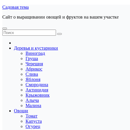
Перейти
Садовая тема
к
Сайт о выращивании овощей и фруктов на вашем участке
содержанию
Деревья и кустарники
Виноград
Груша
Черешня
Абрикос
Слива
Яблоня
Смородина
Актинидия
Крыжовник
Алыча
Малина
Овощи
Томат
Капуста
Огурец