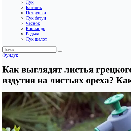
Лук
Базилик
Петрушка
Лук батун
Чеснок
Кориандр
Редька
Лук шалот
Фундук
Как выглядят листья грецког
вздутия на листьях ореха? Как