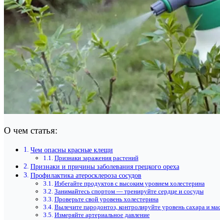
О чем статья:
Чем опасны красные клещи
Признаки заражения растений
Признаки и причины заболевания грецкого ореха
Профилактика атеросклероза сосудов
Избегайте продуктов с высоким уровнем холестерина
Занимайтесь спортом — тренируйте сердце и сосуды
Проверьте свой уровень холестерина
Вылечите пародонтоз, контролируйте уровень сахара и мас
Измеряйте артериальное давление