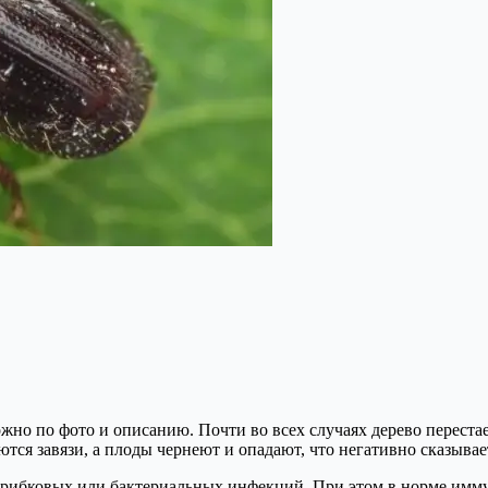
жно по фото и описанию. Почти во всех случаях дерево переста
тся завязи, а плоды чернеют и опадают, что негативно сказывае
рибковых или бактериальных инфекций. При этом в норме иммун