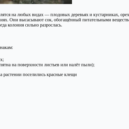
елятся на любых видах — плодовых деревьях и кустарниках, оре
ях. Они высасывают сок, обогащённый питательными веществам
гда колония сильно разрослась.
накам:
х;
пятна на поверхности листьев или налёт пыли);
 на растении поселились красные клещи