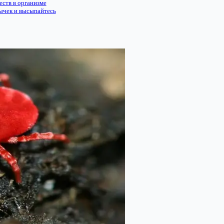
еств в организме
ычек и высыпайтесь