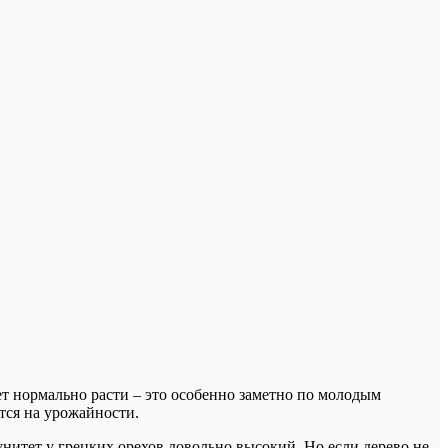
ет нормально расти – это особенно заметно по молодым
тся на урожайности.
итет у грецких орехов довольно высокий. Но если дерево не