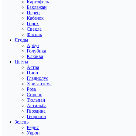
Картофель
Баклажан
Перец
Кабачок
Горох
Свекла
Фасоль
Ягоды
Арбуз
Голубика
Клюква
Цветы
Астра
Пион
Гладиолус
Хризантема
Роза
Сирень
Тюльпан
Астильба
Гвоздика
Георгина
Зелень
Редис
Укроп