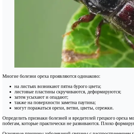
Многие болезни ореха проявляются одинаково:
на листьях возникают пятна бурого цвета;
листовые пластины скручиваются, деформируются;
затем усыхают и опадают;
также на поверхности заметна паутина;
могут поражаться орехи, ветви, цветы, сережки.
Определить признаки болезней и вредителей грецкого ореха мо
побегам, которые практически не развиваются. Плохо формирую
Основные причины заболеваний связаны с распространением г