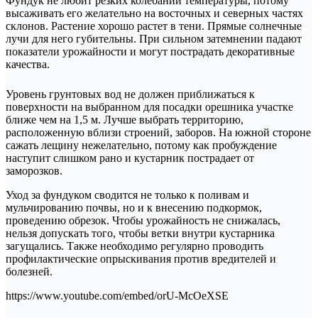
Фундук не любит резких колебаний температуры, потому
высаживать его желательно на восточных и северных частях
склонов. Растение хорошо растет в тени. Прямые солнечные
лучи для него губительны. При сильном затемнении падают
показатели урожайности и могут пострадать декоративные
качества.
Уровень грунтовых вод не должен приближаться к
поверхности на выбранном для посадки орешника участке
ближе чем на 1,5 м. Лучше выбрать территорию,
расположенную вблизи строений, заборов. На южной стороне
сажать лещину нежелательно, потому как пробуждение
наступит слишком рано и кустарник пострадает от
заморозков.
Уход за фундуком сводится не только к поливам и
мульчированию почвы, но и к внесению подкормок,
проведению обрезок. Чтобы урожайность не снижалась,
нельзя допускать того, чтобы ветки внутри кустарника
загущались. Также необходимо регулярно проводить
профилактические опрыскивания против вредителей и
болезней.
https://www.youtube.com/embed/orU-McOeXSE