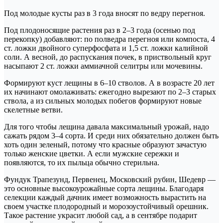
Под молодые кусты раз в 3 года вносят по ведру перегноя.
Под плодоносящие растения раз в 2–3 года (осенью под
перекопку) добавляют: по полведра перегноя или компоста, 4
ст. ложки двойного суперфосфата и 1,5 ст. ложки калийной
соли. А весной, до распускания почек, в приствольный круг
насыпают 2 ст. ложки аммиачной селитры или мочевины.
Формируют куст лещины в 6–10 стволов. А в возрасте 20 лет
их начинают омолаживать: ежегодно вырезают по 2–3 старых
ствола, а из сильных молодых побегов формируют новые
скелетные ветви.
Для того чтобы лещина давала максимальный урожай, надо
сажать рядом 3–4 сорта. И среди них обязательно должен быть
хоть один зеленый, потому что красные образуют зачастую
только женские цветки. А если мужские сережки и
появляются, то их пыльца обычно стерильна.
Фундук Трапезунд, Первенец, Московский рубин, Шедевр —
это основные высокоурожайные сорта лещины. Благодаря
селекции каждый дачник имеет возможность вырастить на
своем участке плодородный и морозоустойчивый орешник.
Такое растение украсит любой сад, а в сентябре подарит