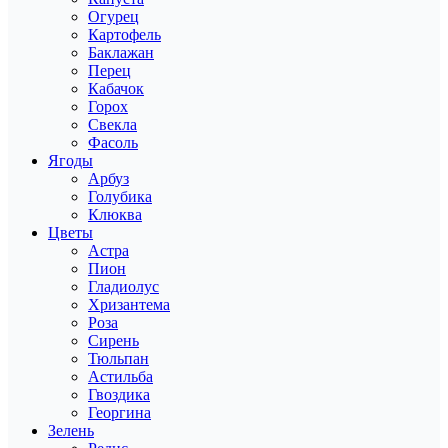
Огурец
Картофель
Баклажан
Перец
Кабачок
Горох
Свекла
Фасоль
Ягоды
Арбуз
Голубика
Клюква
Цветы
Астра
Пион
Гладиолус
Хризантема
Роза
Сирень
Тюльпан
Астильба
Гвоздика
Георгина
Зелень