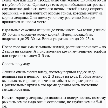
схеме: 4х4 или 3х3 м. Посадочные ямы копают шириной 80 см
и глубиной 50 см. Однако тут есть одна небольшая хитрость: в
яму полезно добавить немного почвы, взятой из-под старого
орешника, – в ней обитают особые грибы, которые живут на
корнях лещины. Они помогут юному растению быстрее
прижиться на новом месте.
Идеальные саженцы лещины должны иметь 2–4 ветки длиной
30–50 см и хорошую мочку корней. Перед посадкой их
подрезают до 25–30 см. Ветки укорачивают до 20–25 см.
После того как ямы засыпаны землей, растения поливают – по
2 ведра на каждое. А приствольные круги мульчируют торфом
или перегноем слоем 3–5 см.
Советы по уходу
Лещина очень любит влагу, поэтому первый год ее надо
поливать раз в неделю – по 2–3 ведра на куст. И обязательно
выпалывать сорняки, иначе они забьют молодые растения.
Приствольные круги в это время должны быть постоянно
замульчированы.
Кстати, корни у лещины расположены поверхностно, поэтому
рыхлить землю надо очень осторожно, не глубже чем на 5–8
см.