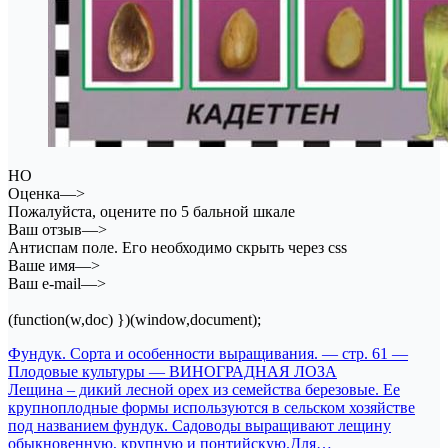
НО
Оценка—>
Пожалуйста, оцените по 5 бальной шкале
Ваш отзыв—>
Антиспам поле. Его необходимо скрыть через css
Ваше имя—>
Ваш e-mail—>
(function(w,doc) })(window,document);
Навигация
Фундук. Сорта и особенности выращивания. — стр. 61 —
Плодовые культуры — ВИНОГРАДНАЯ ЛОЗА
по
Лещина – дикий лесной орех из семейства березовые. Ее
записям
крупноплодные формы используются в сельском хозяйстве
под названием фундук. Садоводы выращивают лещину
обыкновенную, крупную и понтийскую.Для…