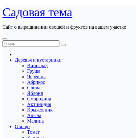
Перейти
Садовая тема
к
содержанию
Сайт о выращивании овощей и фруктов на вашем участке
Деревья и кустарники
Виноград
Груша
Черешня
Абрикос
Слива
Яблоня
Смородина
Актинидия
Крыжовник
Алыча
Малина
Овощи
Томат
Капуста