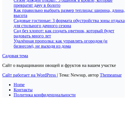
Сезон дождей открыт: 5 ошибок в кровле, которые
превратят дачу в болото
Как правильно выбрать размер теплицы: ширина, длина,
высота
Садовые гостиные: 3 формата обустройства зоны отдыха
для стильного дачного сезона
Сад без хлопот: как создать цветник, который будет
радовать много лет
Удалённая прополка: как управлять огородом (и
бизнесом), не выходя из дома
Садовая тема
Сайт о выращивании овощей и фруктов на вашем участке
Сайт работает на WordPress
|
Тема: Newsup, автор
Themeansar
Home
Контакты
Политика конфиденциальности