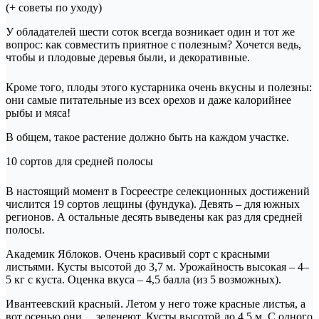
(+ советы по уходу)
У обладателей шести соток всегда возникает один и тот же
вопрос: как совместить приятное с полезным? Хочется ведь,
чтобы и плодовые деревья были, и декоративные.
Кроме того, плоды этого кустарника очень вкусны и полезны:
они самые питательные из всех орехов и даже калорийнее
рыбы и мяса!
В общем, такое растение должно быть на каждом участке.
10 сортов для средней полосы
В настоящий момент в Госреестре селекционных достижений
числится 19 сортов лещины (фундука). Девять – для южных
регионов. А остальные десять выведены как раз для средней
полосы.
Академик Яблоков. Очень красивый сорт с красными
листьями. Кусты высотой до 3,7 м. Урожайность высокая – 4–
5 кг с куста. Оценка вкуса – 4,5 балла (из 5 возможных).
Ивантеевский красный. Летом у него тоже красные листья, а
вот осенью они… зеленеют. Кусты высотой до 4,5 м. С одного