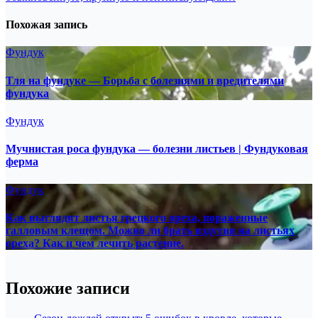
Похожая запись
Фундук
Тля на фундуке — Борьба с болезнями и вредителями
фундука
Фундук
Мучнистая роса фундука — болезни листьев | Фундуковая
ферма
Фундук
Как выглядят листья грецкого ореха, пораженные
галловым клещом. Можно ли брать вздутия на листьях
ореха? Как и чем лечить растение.
Похожие записи