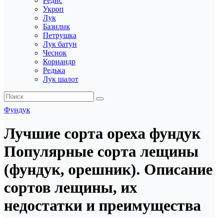
Редис
Укроп
Лук
Базилик
Петрушка
Лук батун
Чеснок
Кориандр
Редька
Лук шалот
Фундук
Лучшие сорта ореха фундук
Популярные сорта лещины
(фундук, орешник). Описание
сортов лещины, их
недостатки и преимущества