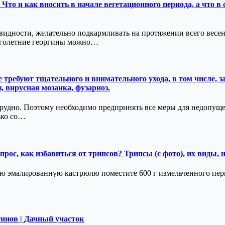
Что и как вносить в начале вегетационного периода, а что в 
овидности, желательно подкармливать на протяжении всего весе
ноголетние георгины можно…
требуют тщательного и внимательного ухода, в том числе, 
 вирусная мозаика, фузариоз.
рудно. Поэтому необходимо предпринять все меры для недопущен
ько со…
рос, как избавиться от трипсов? Трипсы (с фото), их виды,
ю эмалированную кастрюлю поместите 600 г измельченного перц
инов | Дачный участок