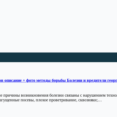
ов описание + фото методы борьбы Болезни и вредители геор
е причины возникновения болезни связаны с нарушением техно
загущенные посевы, плохое проветривание, сквозняки;…