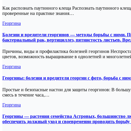
Как распознать паутинного клеща Распознать паутинного клеща
проверенные на практике знания…
Георгина
Болезни и вредители георгинов — методы борьбы с ними. При
бактериальный рак, вертициллез, пятнистость листьев. Вре
Причины, виды и профилактика болезней георгинов Неспроста
цветов, возможность выращивание в однолетней и многолетн
Георгина
Георгины: болезни и вредители георгин с фото, борьба с н
Простые и безопасные настои для защиты георгинов: В большу
смесь в течение часа,…
Георгина
Георгины — растения семейства Астровых, большинство люд
обеспечить должный уход и своевременно проводить борьбу 