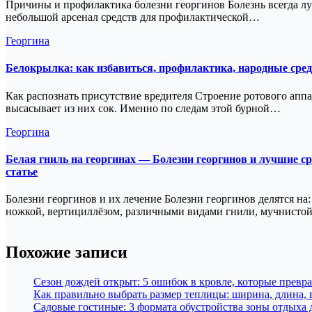
Причины и профилактика болезни георгинов Болезнь всегда луч
небольшой арсенал средств для профилактической…
Георгина
Белокрылка: как избавиться, профилактика, народные сред
Как распознать присутствие вредителя Строение ротового апп
высасывает из них сок. Именно по следам этой бурной…
Георгина
Белая гниль на георгинах — Болезни георгинов и лучшие ср
статье
Болезни георгинов и их лечение Болезни георгинов делятся на
ножкой, вертициллёзом, различными видами гнили, мучнисто
Похожие записи
Сезон дождей открыт: 5 ошибок в кровле, которые превра
Как правильно выбрать размер теплицы: ширина, длина, 
Садовые гостиные: 3 формата обустройства зоны отдыха д