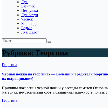
Лук
Базилик
Петрушка
Лук батун
Чеснок
Кориандр
Редька
Лук шалот
Рубрика:
Георгина
Георгина
Черная ножка на георгинах — Болезни и вредители георгин
их выращивание)
Причины появления черной ножки у рассады томатов Основны
материал, неустойчивый сорт; повышенная влажность почвы; 
Георгина