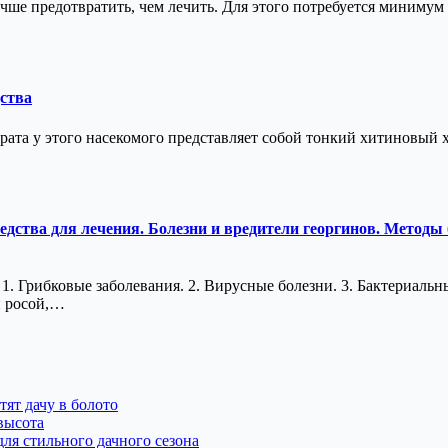
ше предотвратить, чем лечить. Для этого потребуется минимум 
ства
арата у этого насекомого представляет собой тонкий хитиновый 
едства для лечения. Болезни и вредители георгинов. Методы
: 1. Грибковые заболевания. 2. Вирусные болезни. 3. Бактериал
й росой,…
тят дачу в болото
высота
ля стильного дачного сезона