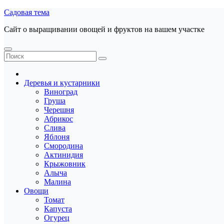
Перейти
Садовая тема
к
Сайт о выращивании овощей и фруктов на вашем участке
содержанию
Деревья и кустарники
Виноград
Груша
Черешня
Абрикос
Слива
Яблоня
Смородина
Актинидия
Крыжовник
Алыча
Малина
Овощи
Томат
Капуста
Огурец