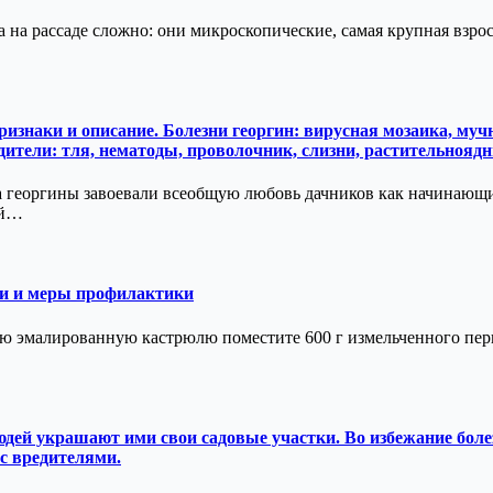
 на рассаде сложно: они микроскопические, самая крупная взросл
знаки и описание. Болезни георгин: вирусная мозаика, мучни
дители: тля, нематоды, проволочник, слизни, растительнояд
 георгины завоевали всеобщую любовь дачников как начинающи
ей…
ими и меры профилактики
ю эмалированную кастрюлю поместите 600 г измельченного перц
ей украшают ими свои садовые участки. Во избежание болез
с вредителями.