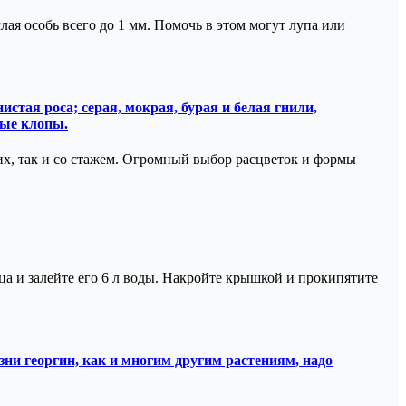
ая особь всего до 1 мм. Помочь в этом могут лупа или
стая роса; серая, мокрая, бурая и белая гнили,
ные клопы.
х, так и со стажем. Огромный выбор расцветок и формы
а и залейте его 6 л воды. Накройте крышкой и прокипятите
ни георгин, как и многим другим растениям, надо