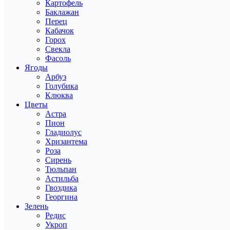
Картофель
Баклажан
Перец
Кабачок
Горох
Свекла
Фасоль
Ягоды
Арбуз
Голубика
Клюква
Цветы
Астра
Пион
Гладиолус
Хризантема
Роза
Сирень
Тюльпан
Астильба
Гвоздика
Георгина
Зелень
Редис
Укроп