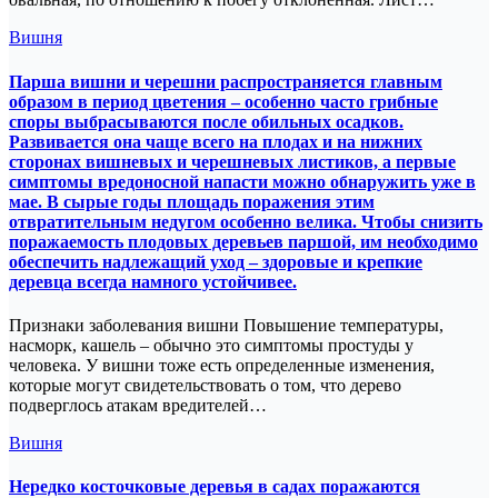
Вишня
Парша вишни и черешни распространяется главным
образом в период цветения – особенно часто грибные
споры выбрасываются после обильных осадков.
Развивается она чаще всего на плодах и на нижних
сторонах вишневых и черешневых листиков, а первые
симптомы вредоносной напасти можно обнаружить уже в
мае. В сырые годы площадь поражения этим
отвратительным недугом особенно велика. Чтобы снизить
поражаемость плодовых деревьев паршой, им необходимо
обеспечить надлежащий уход – здоровые и крепкие
деревца всегда намного устойчивее.
Признаки заболевания вишни Повышение температуры,
насморк, кашель – обычно это симптомы простуды у
человека. У вишни тоже есть определенные изменения,
которые могут свидетельствовать о том, что дерево
подверглось атакам вредителей…
Вишня
Нередко косточковые деревья в садах поражаются