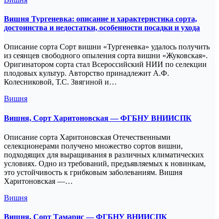
Вишня Тургеневка: описание и характеристика сорта,
достоинства и недостатки, особенности посадки и ухода
Описание сорта Сорт вишни «Тургеневка» удалось получить
из сеянцев свободного опыления сорта вишни «Жуковская».
Оригинатором сорта стал Всероссийский НИИ по селекции
плодовых культур. Авторство принадлежит А.Ф.
Колесниковой, Т.С. Звягиной и…
Вишня
Вишня, Сорт Харитоновская — ФГБНУ ВНИИСПК
Описание сорта Харитоновская Отечественными
селекционерами получено множество сортов вишни,
подходящих для выращивания в различных климатических
условиях. Одно из требований, предъявляемых к новинкам,
это устойчивость к грибковым заболеваниям. Вишня
Харитоновская —…
Вишня
Вишня, Сорт Тамарис — ФГБНУ ВНИИСПК