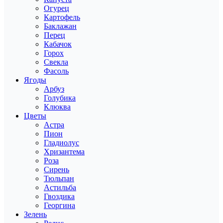
Огурец
Картофель
Баклажан
Перец
Кабачок
Горох
Свекла
Фасоль
Ягоды
Арбуз
Голубика
Клюква
Цветы
Астра
Пион
Гладиолус
Хризантема
Роза
Сирень
Тюльпан
Астильба
Гвоздика
Георгина
Зелень