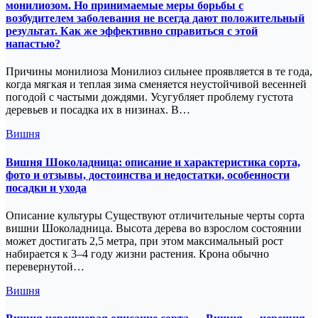
монилиозом. Но принимаемые меры борьбы с
возбудителем заболевания не всегда дают положительный
результат. Как же эффективно справиться с этой
напастью?
Причины монилиоза Монилиоз сильнее проявляется в те года,
когда мягкая и теплая зима сменяется неустойчивой весенней
погодой с частыми дождями. Усугубляет проблему густота
деревьев и посадка их в низинах. В…
Вишня
Вишня Шоколадница: описание и характеристика сорта,
фото и отзывы, достоинства и недостатки, особенности
посадки и ухода
Описание культуры Существуют отличительные черты сорта
вишни Шоколадница. Высота дерева во взрослом состоянии
может достигать 2,5 метра, при этом максимальный рост
набирается к 3‒4 году жизни растения. Крона обычно
перевернутой…
Вишня