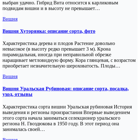
выбран удачно. Гибрид Вита относится к карликовым
подвидам вишни и в высоту не превышает…
Вишня
Вишня Хуторянка: описание сорта, фото
Характеристика дерева и плодов Растение довольно
невысокое (в высоту редко превышает 3 м). Крона
пирамидальная, иногда при неправильной обрезке
наращивает метловидную форму. Кора глянцевая, с возрастом
приобретает незначительную шероховатость. Плоды…
Вишня
Вишня Уральская Рубиновая: описание сорта, посадка,
уход, отзывы
Характеристика сорта вишни Уральская рубиновая История
выведения и регионы произрастания Впервые выведением
этого сорта начала заниматься селекционер уральского
региона Н. Гвоздюкова в 1950 году. В этот период она
занималась своей…
Вишня