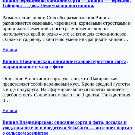
Вишня черешневая описание сорта — Вишня — черешня.
Гибриды — дюк. Лечим монилиоз вишни.
Размножение вишни Способы размножения Вишня
размножается семенами, черенками, корневыми отростками и
прививкой. Семенной способ размножения вишни
используется крайне редко – это занятие для селекционеров.
Однако и садоводу-любителю умение выращивать вишню…
Вишня
Вишня Шакировская: описание и характеристики сорта,
выращивание и уход с фото
Описание В описании сорта указано, что Шакировская
представляет собой карликовый куст. Крона средней густоты
в виде полукруга. На сформировавшихся побегах виднеется
серебристость. Соцветия вмещают по 3 цветка. Тип цветения
и…
Вишня
Вишня Владимирская: описание сорта и фото, посадка и
уход, опылители и вредители Selo.Guru — интернет портал
о сельском хозяйстве