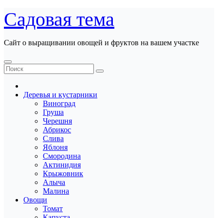
Перейти
Садовая тема
к
содержанию
Сайт о выращивании овощей и фруктов на вашем участке
Деревья и кустарники
Виноград
Груша
Черешня
Абрикос
Слива
Яблоня
Смородина
Актинидия
Крыжовник
Алыча
Малина
Овощи
Томат
Капуста