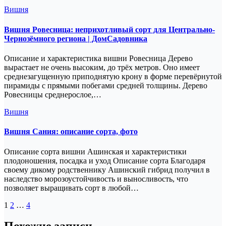
Вишня
Вишня Ровесница: неприхотливый сорт для Центрально-
Чернозёмного региона | ДомСадовника
Описание и характеристика вишни Ровесница Дерево
вырастает не очень высоким, до трёх метров. Оно имеет
среднезагущенную приподнятую крону в форме перевёрнутой
пирамиды с прямыми побегами средней толщины. Дерево
Ровесницы среднерослое,…
Вишня
Вишня Сания: описание сорта, фото
Описание сорта вишни Ашинская и характеристики
плодоношения, посадка и уход Описание сорта Благодаря
своему дикому родственнику Ашинский гибрид получил в
наследство морозоустойчивость и выносливость, что
позволяет выращивать сорт в любой…
Пагинация
1
2
…
4
записей