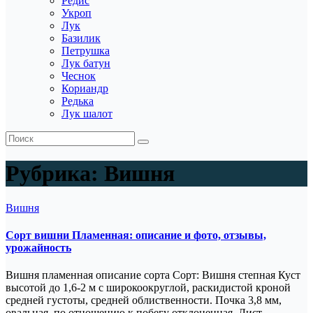
Редис
Укроп
Лук
Базилик
Петрушка
Лук батун
Чеснок
Кориандр
Редька
Лук шалот
Рубрика:
Вишня
Вишня
Сорт вишни Пламенная: описание и фото, отзывы,
урожайность
Вишня пламенная описание сорта Сорт: Вишня степная Куст
высотой до 1,6-2 м с широкоокруглой, раскидистой кроной
средней густоты, средней облиственности. Почка 3,8 мм,
овальная, по отношению к побегу отклоненная. Лист…