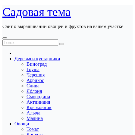
Перейти
Садовая тема
к
содержанию
Сайт о выращивании овощей и фруктов на вашем участке
Деревья и кустарники
Виноград
Груша
Черешня
Абрикос
Слива
Яблоня
Смородина
Актинидия
Крыжовник
Алыча
Малина
Овощи
Томат
Капуста