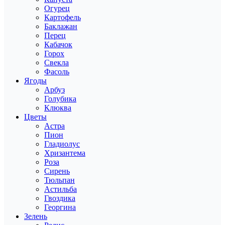
Огурец
Картофель
Баклажан
Перец
Кабачок
Горох
Свекла
Фасоль
Ягоды
Арбуз
Голубика
Клюква
Цветы
Астра
Пион
Гладиолус
Хризантема
Роза
Сирень
Тюльпан
Астильба
Гвоздика
Георгина
Зелень