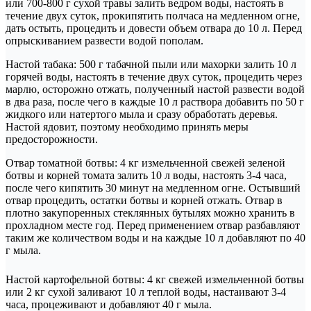
или 700-800 г сухой травы залить ведром воды, настоять в
течение двух суток, прокипятить полчаса на медленном огне,
дать остыть, процедить и довести объем отвара до 10 л. Перед
опрыскиванием развести водой пополам.
Настой табака: 500 г табачной пыли или махорки залить 10 л
горячей воды, настоять в течение двух суток, процедить через
марлю, осторожно отжать, полученный настой развести водой
в два раза, после чего в каждые 10 л раствора добавить по 50 г
жидкого или натертого мыла и сразу обработать деревья.
Настой ядовит, поэтому необходимо принять меры
предосторожности.
Отвар томатной ботвы: 4 кг измельченной свежей зеленой
ботвы и корней томата залить 10 л воды, настоять 3-4 часа,
после чего кипятить 30 минут на медленном огне. Остывший
отвар процедить, остатки ботвы и корней отжать. Отвар в
плотно закупоренных стеклянных бутылях можно хранить в
прохладном месте год. Перед применением отвар разбавляют
таким же количеством воды и на каждые 10 л добавляют по 40
г мыла.
Настой картофельной ботвы: 4 кг свежей измельченной ботвы
или 2 кг сухой заливают 10 л теплой воды, настаивают 3-4
часа, процеживают и добавляют 40 г мыла.