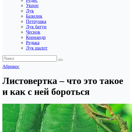
Редис
Укроп
Лук
Базилик
Петрушка
Лук батун
Чеснок
Кориандр
Редька
Лук шалот
Абрикос
Листовертка – что это такое
и как с ней бороться