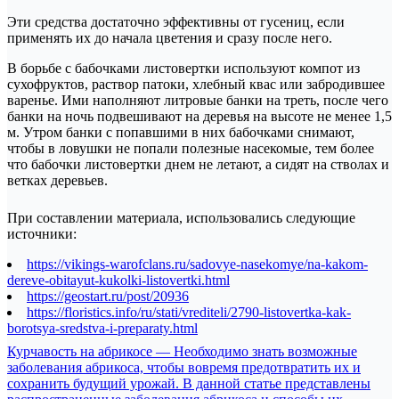
Эти средства достаточно эффективны от гусениц, если
применять их до начала цветения и сразу после него.
В борьбе с бабочками листовертки используют компот из
сухофруктов, раствор патоки, хлебный квас или забродившее
варенье. Ими наполняют литровые банки на треть, после чего
банки на ночь подвешивают на деревья на высоте не менее 1,5
м. Утром банки с попавшими в них бабочками снимают,
чтобы в ловушки не попали полезные насекомые, тем более
что бабочки листовертки днем не летают, а сидят на стволах и
ветках деревьев.
При составлении материала, использовались следующие
источники:
https://vikings-warofclans.ru/sadovye-nasekomye/na-kakom-
dereve-obitayut-kukolki-listovertki.html
https://geostart.ru/post/20936
https://floristics.info/ru/stati/vrediteli/2790-listovertka-kak-
borotsya-sredstva-i-preparaty.html
Навигация
Курчавость на абрикосе — Необходимо знать возможные
заболевания абрикоса, чтобы вовремя предотвратить их и
по
сохранить будущий урожай. В данной статье представлены