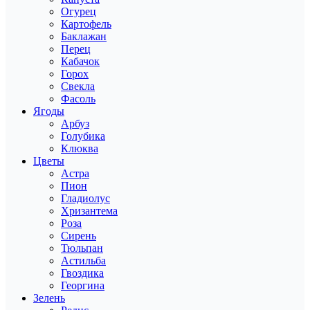
Огурец
Картофель
Баклажан
Перец
Кабачок
Горох
Свекла
Фасоль
Ягоды
Арбуз
Голубика
Клюква
Цветы
Астра
Пион
Гладиолус
Хризантема
Роза
Сирень
Тюльпан
Астильба
Гвоздика
Георгина
Зелень