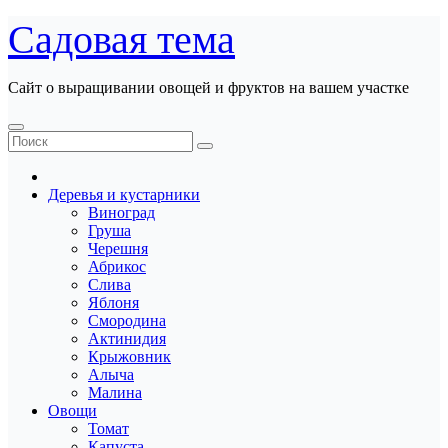
Перейти
Садовая тема
к
содержанию
Сайт о выращивании овощей и фруктов на вашем участке
Деревья и кустарники
Виноград
Груша
Черешня
Абрикос
Слива
Яблоня
Смородина
Актинидия
Крыжовник
Алыча
Малина
Овощи
Томат
Капуста