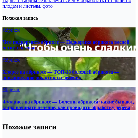
Парша на абрикосе как лечить и чем обработать от парши по
по
плодам и листьям, фото
записям
Похожая запись
Абрикос
Чем подкормить абрикос — Подкормка абрикоса весной,
летом и осенью
Абрикос
Хлороз на абрикосе — ТОП-18 болезней абрикоса —
описание, профилактика и лечение
Абрикос
Фузариоз на абрикосе — Болезни абрикоса: какие бывают,
когда начинать лечение, как проводить обработку дерева
Похожие записи