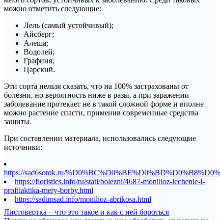
можно отметить следующие:
Лель (самый устойчивый);
Айсберг;
Алеша;
Водолей;
Графиня;
Царский.
Эти сорта нельзя сказать, что на 100% застрахованы от
болезни, но вероятность ниже в разы, а при заражении
заболевание протекает не в такой сложной форме и вполне
можно растение спасти, применив современные средства
защиты.
При составлении материала, использовались следующие
источники:
https://sad6sotok.ru/%D0%BC%D0%BE%D0%BD%D0%B8%D
https://floristics.info/ru/stati/bolezni/4687-monilioz-lechenie-i-
profilaktika-mery-borby.html
https://sadimsad.info/monilioz-abrikosa.html
Навигация
Листовертка – что это такое и как с ней бороться