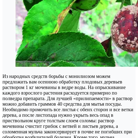
Из народных средств борьбы с монилиозом можем
предложить вам осеннюю обработку плодовых деревьев
раствором 1 кг мочевины в ведре воды. На опрыскивание
каждого взрослого растения расходуется примерно по
полведра препарата. Для лучшей «прилипаемости» в раствор
можно добавить граммов 40 средства для мытья посуды.
Необходимо промочить все листья с обеих сторон и все ветки
дерева, а после листопада нужно укрыть весь опад в
приствольном круге толстым слоем соломы: раствор
мочевины счистит грибок с ветвей и листьев дерева, а
соломенная мульча законсервирует в почве не погибших при
обработке возбудителей болезни. Кроме того, мульча