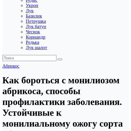
Редис
Укроп
Лук
Базилик
Петрушка
Лук батун
Чеснок
Кориандр
Редька
Лук шалот
Абрикос
Как бороться с монилиозом
абрикоса, способы
профилактики заболевания.
Устойчивые к
монилиальному ожогу сорта