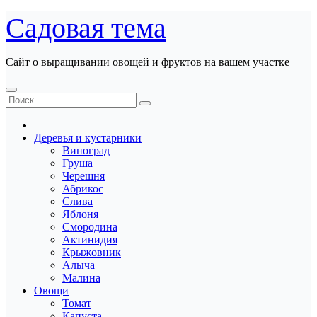
Перейти
Садовая тема
к
содержанию
Сайт о выращивании овощей и фруктов на вашем участке
Деревья и кустарники
Виноград
Груша
Черешня
Абрикос
Слива
Яблоня
Смородина
Актинидия
Крыжовник
Алыча
Малина
Овощи
Томат
Капуста