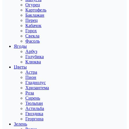
Огурец
Картофель
Баклажан
Перец
Кабачок
Горох
Свекла
Фасоль
Ягоды
Арбуз
Голубика
Клюква
Цветы
Астра
Пион
Гладиолус
Хризантема
Роза
Сирень
Тюльпан
Астильба
Гвоздика
Георгина
Зелень