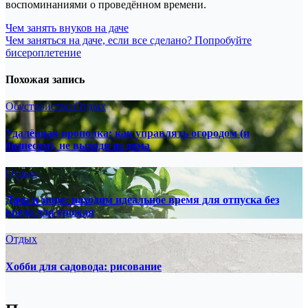
воспоминаниями о проведённом времени.
Навигация
Чем занять внуков на даче
Чем заняться на даче, если все сделано? Попробуйте
по
бисероплетение
записям
Похожая запись
Обустройство
Отдых
Удалённая прополка: как управлять огородом (и
бизнесом), не выходя из дома
Отдых
Дача и море: находим идеальное время для отпуска без
вреда для урожая
Отдых
Хобби для садовода: рисование