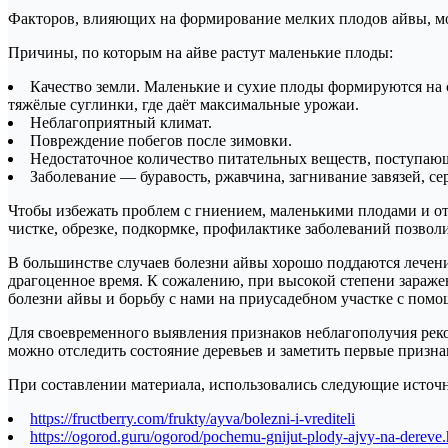
Факторов, влияющих на формирование мелких плодов айвы, мо
Причины, по которым на айве растут маленькие плоды:
Качество земли. Маленькие и сухие плоды формируются на 
тяжёлые суглинки, где даёт максимальные урожаи.
Неблагоприятный климат.
Повреждение побегов после зимовки.
Недостаточное количество питательных веществ, поступаю
Заболевание — буравость, ржавчина, загнивание завязей, се
Чтобы избежать проблем с гниением, маленькими плодами и о
чистке, обрезке, подкормке, профилактике заболеваний позвол
В большинстве случаев болезни айвы хорошо поддаются лечению 
драгоценное время. К сожалению, при высокой степени заражен
болезни айвы и борьбу с нами на приусадебном участке с пом
Для своевременного выявления признаков неблагополучия реко
можно отследить состояние деревьев и заметить первые призна
При составлении материала, использовались следующие источ
https://fructberry.com/frukty/ayva/bolezni-i-vrediteli
https://ogorod.guru/ogorod/pochemu-gnijut-plody-ajvy-na-dereve.