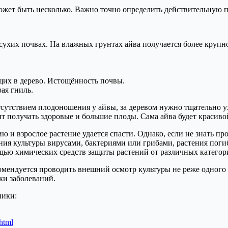
жет быть несколько. Важно точно определить действительную 
сухих почвах. На влажных грунтах айва получается более крупно
щих в дерево. Истощённость почвы.
рая гниль.
тсутствием плодоношения у айвы, за деревом нужно тщательно 
ит получать здоровые и большие плоды. Сама айва будет красиво
и взрослое растение удается спасти. Однако, если не знать про
ия культуры вирусами, бактериями или грибами, растения погиб
ощью химических средств защиты растений от различных категор
мендуется проводить внешний осмотр культуры не реже одного р
ки заболеваний.
ники:
html