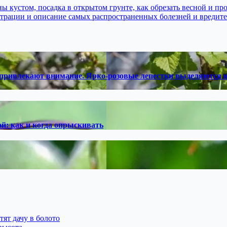
кустом, посадка в открытом грунте, как обрезать весной и про
страции и описание самых распространенных болезней и вредите
ивлекают внимание. Ярко-розовые лепестки выделяются на 
ой: как и когда опрыскивать
тят дачу в болото