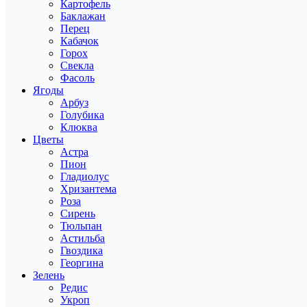
Картофель
Баклажан
Перец
Кабачок
Горох
Свекла
Фасоль
Ягоды
Арбуз
Голубика
Клюква
Цветы
Астра
Пион
Гладиолус
Хризантема
Роза
Сирень
Тюльпан
Астильба
Гвоздика
Георгина
Зелень
Редис
Укроп