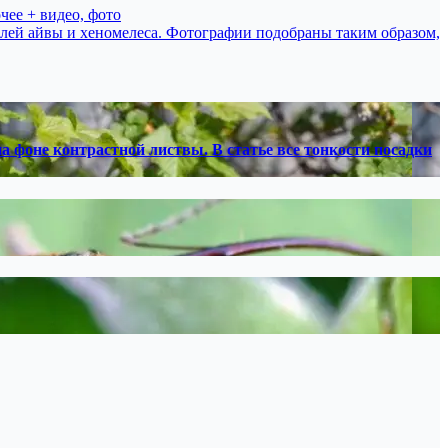
чее + видео, фото
лей айвы и хеномелеса. Фотографии подобраны таким образом,
фоне контрастной листвы. В статье все тонкости посадки