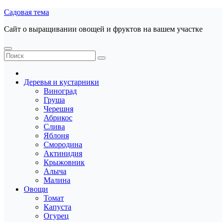
Перейти
Садовая тема
к
Сайт о выращивании овощей и фруктов на вашем участке
содержанию
Деревья и кустарники
Виноград
Груша
Черешня
Абрикос
Слива
Яблоня
Смородина
Актинидия
Крыжовник
Алыча
Малина
Овощи
Томат
Капуста
Огурец