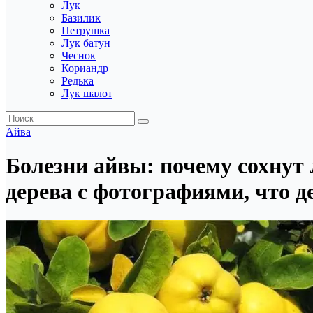
Лук
Базилик
Петрушка
Лук батун
Чеснок
Кориандр
Редька
Лук шалот
Айва
Болезни айвы: почему сохнут 
дерева с фотографиями, что д