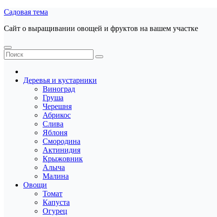
Перейти
Садовая тема
к
Сайт о выращивании овощей и фруктов на вашем участке
содержанию
Деревья и кустарники
Виноград
Груша
Черешня
Абрикос
Слива
Яблоня
Смородина
Актинидия
Крыжовник
Алыча
Малина
Овощи
Томат
Капуста
Огурец