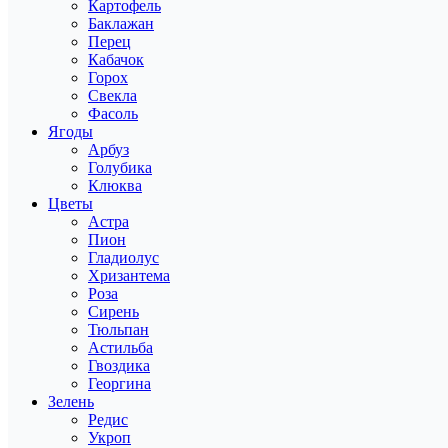
Картофель
Баклажан
Перец
Кабачок
Горох
Свекла
Фасоль
Ягоды
Арбуз
Голубика
Клюква
Цветы
Астра
Пион
Гладиолус
Хризантема
Роза
Сирень
Тюльпан
Астильба
Гвоздика
Георгина
Зелень
Редис
Укроп