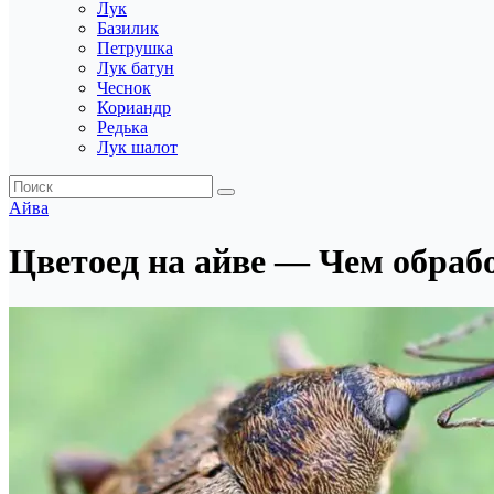
Лук
Базилик
Петрушка
Лук батун
Чеснок
Кориандр
Редька
Лук шалот
Айва
Цветоед на айве — Чем обрабо