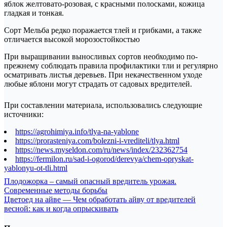
яблок желтовато-розовая, с красными полосками, кожица
гладкая и тонкая.
Сорт Мельба редко поражается тлей и грибками, а также
отличается высокой морозостойкостью
При выращивании выносливых сортов необходимо по-
прежнему соблюдать правила профилактики тли и регулярно
осматривать листья деревьев. При некачественном уходе
любые яблони могут страдать от садовых вредителей.
При составлении материала, использовались следующие
источники:
https://agrohimiya.info/tlya-na-yablone
https://prorasteniya.com/bolezni-i-vrediteli/tlya.html
https://news.myseldon.com/ru/news/index/232362754
https://fermilon.ru/sad-i-ogorod/derevya/chem-opryskat-
yablonyu-ot-tli.html
Навигация
Плодожорка – самый опасный вредитель урожая.
Современные методы борьбы
по
Цветоед на айве — Чем обработать айву от вредителей
записям
весной: как и когда опрыскивать