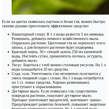
Если на цветах появилась паутина и белая тля, можно быстро
своими руками приготовить эффективное средство:
Нашатырный спирт. В 1 л воды развести 5 мл аммиака.
Размешать, добавить немного хозяйственного мыла.
Опрыскать растение. Цветочная тля не переносит этого
запаха, а для больного растения будет подкормка.
Красный перец. 30 г специй залить 250 мл кипяченой
воды. Настоять сутки, прокипятить полчаса, остудить,
добавить мыло.
Уксус. Бороться с тлей можно столовым уксусом. На 1 л
воды понадобится 20 мл средства.
Сода, соль. Уничтожить тлю мгновенно получается у
смеси пищевой соды с солью. На 1 л воды потребуется
по 1 ст. ложке средства. Хорошо размешивают,
приступают к опрыскиванию.
Дегтярное мыло. Если появилась тля, существенно
повредила растение, покупают дегтярное мыло.
Препарат уничтожает вредителей, залечивает «раны».
Предупреждает развитие болезней, повышает защитные
функции комнатного растения. На 1 л теплой воды