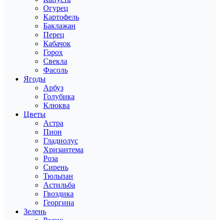
Огурец
Картофель
Баклажан
Перец
Кабачок
Горох
Свекла
Фасоль
Ягоды
Арбуз
Голубика
Клюква
Цветы
Астра
Пион
Гладиолус
Хризантема
Роза
Сирень
Тюльпан
Астильба
Гвоздика
Георгина
Зелень