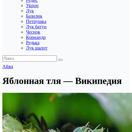
Редис
Укроп
Лук
Базилик
Петрушка
Лук батун
Чеснок
Кориандр
Редька
Лук шалот
Айва
Яблонная тля — Википедия