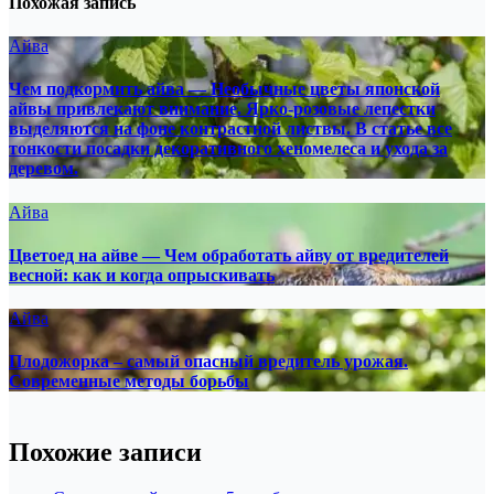
Похожая запись
Айва
Чем подкормить айва — Необычные цветы японской
айвы привлекают внимание. Ярко-розовые лепестки
выделяются на фоне контрастной листвы. В статье все
тонкости посадки декоративного хеномелеса и ухода за
деревом.
Айва
Цветоед на айве — Чем обработать айву от вредителей
весной: как и когда опрыскивать
Айва
Плодожорка – самый опасный вредитель урожая.
Современные методы борьбы
Похожие записи