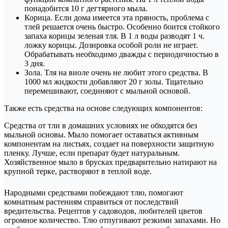
понадобится 10 г дегтярного мыла.
Корица. Если дома имеется эта пряность, проблема с
тлей решается очень быстро. Особенно боится стойкого
запаха корицы зеленая тля. В 1 л воды разводят 1 ч.
ложку корицы. Дозировка особой роли не играет.
Обрабатывать необходимо дважды с периодичностью в
3 дня.
Зола. Тля на виоле очень не любит этого средства. В
1000 мл жидкости добавляют 20 г золы. Тщательно
перемешивают, соединяют с мыльной основой.
Также есть средства на основе следующих компонентов:
Средства от тли в домашних условиях не обходятся без
мыльной основы. Мыло помогает оставаться активным
компонентам на листьях, создает на поверхности защитную
пленку. Лучше, если препарат будет натуральным.
Хозяйственное мыло в брусках предварительно натирают на
крупной терке, растворяют в теплой воде.
Народными средствами побеждают тлю, помогают
комнатным растениям справиться от последствий
вредительства. Рецептов у садоводов, любителей цветов
огромное количество. Тлю отпугивают резкими запахами. Но