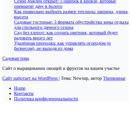
Сезон дождей открыт: 5 ошибок в кровле, которые
превратят дачу в болото
Как правильно выбрать размер теплицы: ширина, длина,
высота
Садовые гостиные: 3 формата обустройства зоны отдыха
для стильного дачного сезона
Сад без хлопот: как создать цветник, который будет
радовать много лет
Удалённая прополка: как управлять огородом (и
бизнесом), не выходя из дома
Садовая тема
Сайт о выращивании овощей и фруктов на вашем участке
Сайт работает на WordPress
|
Тема: Newsup, автор
Themeansar
Home
Контакты
Политика конфиденциальности