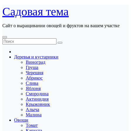
Перейти
Садовая тема
к
содержанию
Сайт о выращивании овощей и фруктов на вашем участке
Деревья и кустарники
Виноград
Груша
Черешня
Абрикос
Слива
Яблоня
Смородина
Актинидия
Крыжовник
Алыча
Малина
Овощи
Томат
Капуста