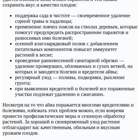
сохранить вкус и качество плодов:
поддержка сада в чистоте — своевременное удаление
сорной травы и падалицы;
применение ловчих поясов на стволах деревьев, которые
помогут предупредить распространение паразитов и
разносимых ими болезней;
осенний влагозарядковый полив с добавлением
питательных компонентов повысит иммунитет
растений к весне;
проведение ранневесенней санитарной обрезки —
удаление промерзших, обломанных и сухих ветвей, на
которых и заводятся болезни и вредители айвы;
регулярный уход — поливы, подкормки, рыхление
грунта;
при выявлении вредителей и болезней все пораженные
участки подлежат удалению и сжиганию.
Несмотря на то что айва поражается многими вредителями и
болезнями, избежать этих проблем можно, если вовремя
провести профилактические меры и сезонную обработку
растений. За хороший и своевременный уход растение
отблагодарит вас качественным, обильным и вкусным
урожаем плодов.