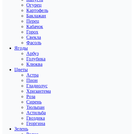
Огурец
Картофель
Баклажан
Перец
Кабачок
Горох
Свекла
Фасоль
Ягоды
Арбуз
Голубика
Клюква
Цветы
Астра
Пион
Гладиолус
Хризантема
Роза
Сирень
Тюльпан
Астильба
Гвоздика
Георгина
Зелень