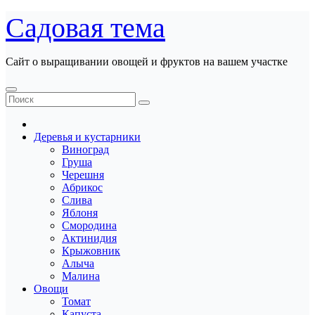
Перейти
Садовая тема
к
содержанию
Сайт о выращивании овощей и фруктов на вашем участке
Деревья и кустарники
Виноград
Груша
Черешня
Абрикос
Слива
Яблоня
Смородина
Актинидия
Крыжовник
Алыча
Малина
Овощи
Томат
Капуста