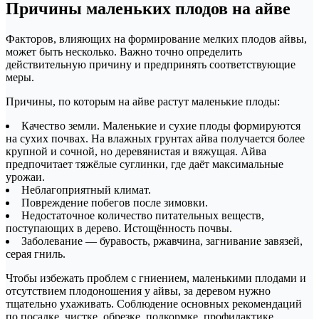
Причины маленьких плодов на айве
Факторов, влияющих на формирование мелких плодов айвы,
может быть несколько. Важно точно определить
действительную причину и предпринять соответствующие
меры.
Причины, по которым на айве растут маленькие плоды:
Качество земли. Маленькие и сухие плоды формируются
на сухих почвах. На влажных грунтах айва получается более
крупной и сочной, но деревянистая и вяжущая. Айва
предпочитает тяжёлые суглинки, где даёт максимальные
урожаи.
Неблагоприятный климат.
Повреждение побегов после зимовки.
Недостаточное количество питательных веществ,
поступающих в дерево. Истощённость почвы.
Заболевание — буравость, ржавчина, загнивание завязей,
серая гниль.
Чтобы избежать проблем с гниением, маленькими плодами и
отсутствием плодоношения у айвы, за деревом нужно
тщательно ухаживать. Соблюдение основных рекомендаций
по посадке, чистке, обрезке, подкормке, профилактике