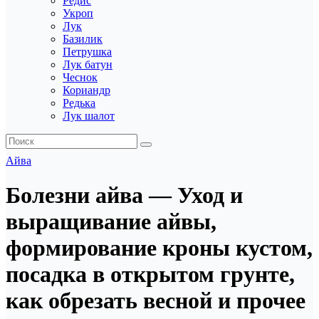
Редис
Укроп
Лук
Базилик
Петрушка
Лук батун
Чеснок
Кориандр
Редька
Лук шалот
Айва
Болезни айва — Уход и
выращивание айвы,
формирование кроны кустом,
посадка в открытом грунте,
как обрезать весной и прочее