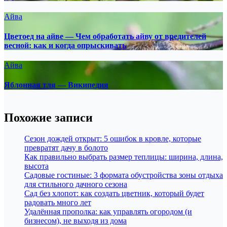
Айва
Цветоед на айве — Чем обработать айву от вредителей
весной: как и когда опрыскивать
Айва
Яблонная тля — Википедия
Похожие записи
Сезон дождей открыт: 5 ошибок в кровле, которые
превратят дачу в болото
Как правильно выбрать размер теплицы: ширина, длина,
высота
Садовые гостиные: 3 формата обустройства зоны отдыха
для стильного дачного сезона
Сад без хлопот: как создать цветник, который будет
радовать много лет
Удалённая прополка: как управлять огородом (и
бизнесом), не выходя из дома