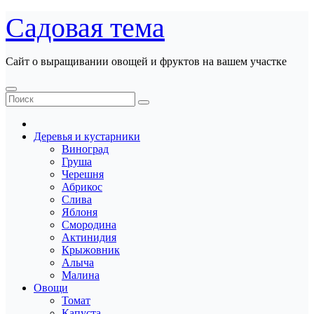
Перейти
Садовая тема
к
содержанию
Сайт о выращивании овощей и фруктов на вашем участке
Деревья и кустарники
Виноград
Груша
Черешня
Абрикос
Слива
Яблоня
Смородина
Актинидия
Крыжовник
Алыча
Малина
Овощи
Томат
Капуста