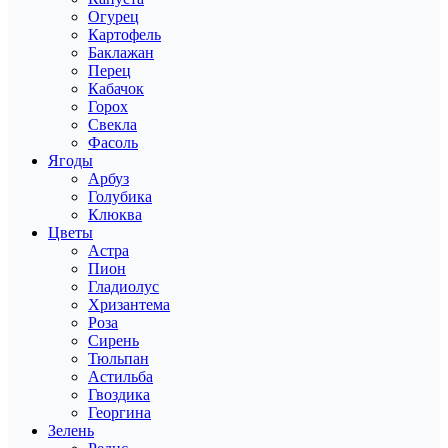
Огурец
Картофель
Баклажан
Перец
Кабачок
Горох
Свекла
Фасоль
Ягоды
Арбуз
Голубика
Клюква
Цветы
Астра
Пион
Гладиолус
Хризантема
Роза
Сирень
Тюльпан
Астильба
Гвоздика
Георгина
Зелень