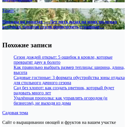
Томат
Цикады на томатах — Лет пять назад на моих молодых
кустиках томатов стали происходить странные…
Похожие записи
Сезон дождей открыт: 5 ошибок в кровле, которые
превратят дачу в болото
Как правильно выбрать размер теплицы: ширина, длина,
высота
Садовые гостиные: 3 формата обустройства зоны отдыха
для стильного дачного сезона
Сад без хлопот: как создать цветник, который будет
радовать много лет
Удалённая прополка: как управлять огородом (и
бизнесом), не выходя из дома
Садовая тема
Сайт о выращивании овощей и фруктов на вашем участке