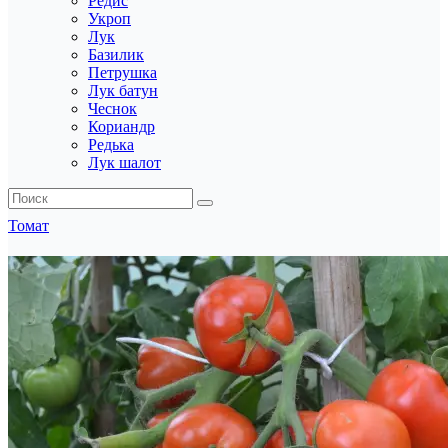
Редис
Укроп
Лук
Базилик
Петрушка
Лук батун
Чеснок
Кориандр
Редька
Лук шалот
Томат