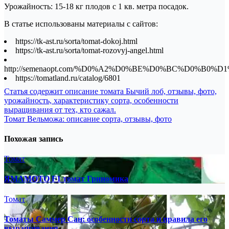
Урожайность: 15-18 кг плодов с 1 кв. метра посадок.
В статье использованы материалы с сайтов:
https://tk-ast.ru/sorta/tomat-dokoj.html
https://tk-ast.ru/sorta/tomat-rozovyj-angel.html
http://semenaopt.com/%D0%A2%D0%BE%D0%BC%D0%B0%
https://tomatland.ru/catalog/6801
Навигация
Статья содержит описание томата Бычий лоб, отзывы, фото,
урожайность, характеристику сорта, особенности
по
выращивания от тех, кто сажал.
записям
Томат Вельможа: описание сорта, отзывы, фото
Похожая запись
Томат
ЯМАМОТО F1 томат Гриномика
Томат
Томаты Саммер Сан: особенности сорта и правила его
выращивания