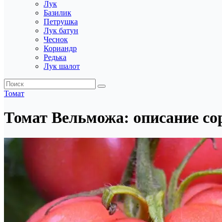
Лук
Базилик
Петрушка
Лук батун
Чеснок
Кориандр
Редька
Лук шалот
Томат
Томат Вельможа: описание со