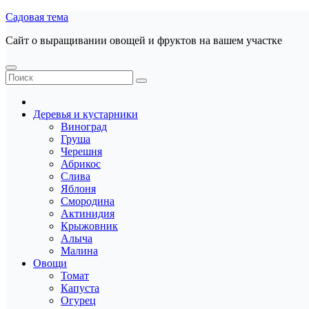
Перейти
Садовая тема
к
Сайт о выращивании овощей и фруктов на вашем участке
содержанию
Деревья и кустарники
Виноград
Груша
Черешня
Абрикос
Слива
Яблоня
Смородина
Актинидия
Крыжовник
Алыча
Малина
Овощи
Томат
Капуста
Огурец