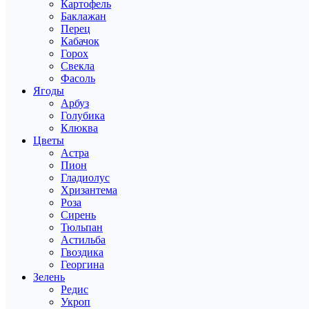
Картофель
Баклажан
Перец
Кабачок
Горох
Свекла
Фасоль
Ягоды
Арбуз
Голубика
Клюква
Цветы
Астра
Пион
Гладиолус
Хризантема
Роза
Сирень
Тюльпан
Астильба
Гвоздика
Георгина
Зелень
Редис
Укроп