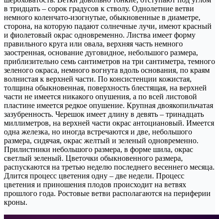
в тридцать – сорок градусов к стволу. Однолетние ветви
немного коленчато-изогнутые, обыкновенные в диаметре,
сторона, на которую падают солнечные лучи, имеют красный
и фиолетовый окрас одновременно. Листва имеет форму
правильного круга или овала, верхняя часть немного
заостренная, основание дуговидное, небольшого размера,
приблизительно семь сантиметров на три сантиметра, темного
зеленого окраса, немного вогнута вдоль основания, по краям
волнистая к верхней части. По консистенции кожистая,
толщина обыкновенная, поверхность блестящая, на верхней
части не имеется никакого опушения, а по всей листовой
пластине имеется редкое опушение. Крупная двоякопильчатая
зазубренность. Черешок имеет длину в девять – тринадцать
миллиметров, на верхней части окрас антоциановый. Имеется
одна железка, но иногда встречаются и две, небольшого
размера, сидячая, окрас желтый и зеленый одновременно.
Прилистники небольшого размера, в форме шила, окрас
светлый зеленый. Цветочки обыкновенного размера,
распускаются на третью неделю последнего весеннего месяца.
Длится процесс цветения одну – две недели. Процесс
цветения и приношения плодов происходит на ветвях
прошлого года. Ростовые ветви располагаются на периферии
кроны.