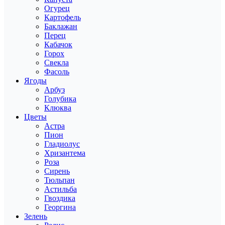
Огурец
Картофель
Баклажан
Перец
Кабачок
Горох
Свекла
Фасоль
Ягоды
Арбуз
Голубика
Клюква
Цветы
Астра
Пион
Гладиолус
Хризантема
Роза
Сирень
Тюльпан
Астильба
Гвоздика
Георгина
Зелень