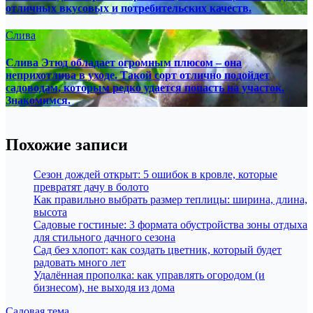
отличных вкусовых и потребительских качеств.
Слива
Слива Этюд обладает огромным плюсом – она
неприхотлива в уходе. Такой сорт отлично подойдет
садоводам, которым редко удается попасть на участок.
Знакомимся.
Похожие записи
Сезон дождей открыт: 5 ошибок в кровле, которые
превратят дачу в болото
Как правильно выбрать размер теплицы: ширина, длина,
высота
Садовые гостиные: 3 формата обустройства зоны отдыха
для стильного дачного сезона
Сад без хлопот: как создать цветник, который будет
радовать много лет
Удалённая прополка: как управлять огородом (и
бизнесом), не выходя из дома
Садовая тема