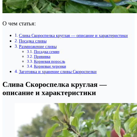
О чем статья:
Слива Скороспелка круглая — описание и характеристики
Посадка сливы
Размножение сливы
Посадка семян
Прививка
Корневая поросль
Корневые черенки
Заготовка и хранение сливы Скороспелки
Слива Скороспелка круглая —
описание и характеристики