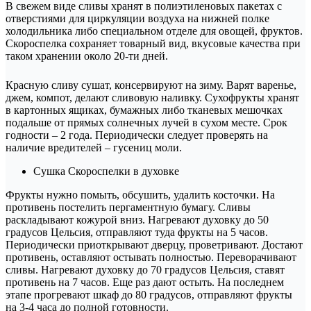
В свежем виде сливы хранят в полиэтиленовых пакетах с
отверстиями для циркуляции воздуха на нижней полке
холодильника либо специальном отделе для овощей, фруктов.
Скороспелка сохраняет товарный вид, вкусовые качества при
таком хранении около 20-ти дней.
Красную сливу сушат, консервируют на зиму. Варят варенье,
джем, компот, делают сливовую наливку. Сухофрукты хранят
в картонных ящиках, бумажных либо тканевых мешочках
подальше от прямых солнечных лучей в сухом месте. Срок
годности – 2 года. Периодически следует проверять на
наличие вредителей – гусениц моли.
Сушка Скороспелки в духовке
Фрукты нужно помыть, обсушить, удалить косточки. На
противень постелить пергаментную бумагу. Сливы
раскладывают кожурой вниз. Нагревают духовку до 50
градусов Цельсия, отправляют туда фрукты на 5 часов.
Периодически приоткрывают дверцу, проветривают. Достают
противень, оставляют остывать полностью. Переворачивают
сливы. Нагревают духовку до 70 градусов Цельсия, ставят
противень на 7 часов. Еще раз дают остыть. На последнем
этапе прогревают шкаф до 80 градусов, отправляют фрукты
на 3-4 часа до полной готовности.