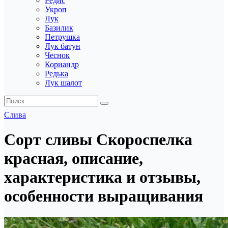
Редис
Укроп
Лук
Базилик
Петрушка
Лук батун
Чеснок
Кориандр
Редька
Лук шалот
Слива
Сорт сливы Скороспелка
красная, описание,
характеристика и отзывы,
особенности выращивания