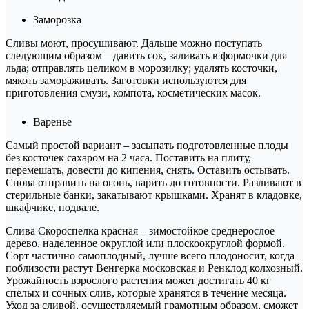
Заморозка
Сливы моют, просушивают. Дальше можно поступать
следующим образом – давить сок, заливать в формочки для
льда; отправлять целиком в морозилку; удалять косточки,
мякоть замораживать. Заготовки используются для
приготовления смузи, компота, косметических масок.
Варенье
Самый простой вариант – засыпать подготовленные плоды
без косточек сахаром на 2 часа. Поставить на плиту,
перемешать, довести до кипения, снять. Оставить остывать.
Снова отправить на огонь, варить до готовности. Разливают в
стерильные банки, закатывают крышками. Хранят в кладовке,
шкафчике, подвале.
Слива Скороспелка красная – зимостойкое среднерослое
дерево, наделенное округлой или плоскоокруглой формой.
Сорт частично самоплодный, лучше всего плодоносит, когда
поблизости растут Венгерка московская и Ренклод колхозный.
Урожайность взрослого растения может достигать 40 кг
спелых и сочных слив, которые хранятся в течение месяца.
Уход за сливой, осуществляемый грамотным образом, сможет