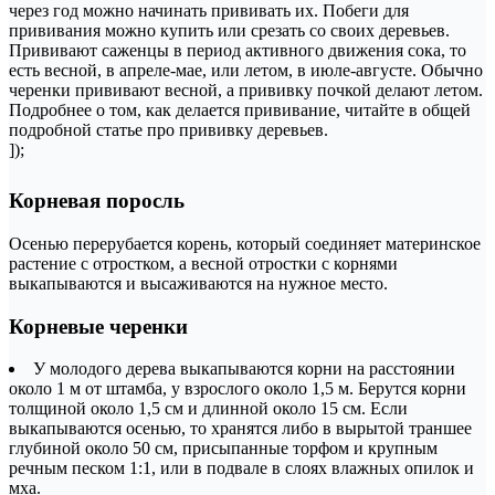
через год можно начинать прививать их. Побеги для
прививания можно купить или срезать со своих деревьев.
Прививают саженцы в период активного движения сока, то
есть весной, в апреле-мае, или летом, в июле-августе. Обычно
черенки прививают весной, а прививку почкой делают летом.
Подробнее о том, как делается прививание, читайте в общей
подробной статье про прививку деревьев.
]);
Корневая поросль
Осенью перерубается корень, который соединяет материнское
растение с отростком, а весной отростки с корнями
выкапываются и высаживаются на нужное место.
Корневые черенки
У молодого дерева выкапываются корни на расстоянии
около 1 м от штамба, у взрослого около 1,5 м. Берутся корни
толщиной около 1,5 см и длинной около 15 см. Если
выкапываются осенью, то хранятся либо в вырытой траншее
глубиной около 50 см, присыпанные торфом и крупным
речным песком 1:1, или в подвале в слоях влажных опилок и
мха.