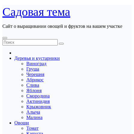
Перейти
Садовая тема
к
содержанию
Сайт о выращивании овощей и фруктов на вашем участке
Деревья и кустарники
Виноград
Груша
Черешня
Абрикос
Слива
Яблоня
Смородина
Актинидия
Крыжовник
Алыча
Малина
Овощи
Томат
Капуста