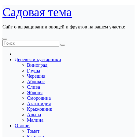
Перейти
Садовая тема
к
содержанию
Сайт о выращивании овощей и фруктов на вашем участке
Деревья и кустарники
Виноград
Груша
Черешня
Абрикос
Слива
Яблоня
Смородина
Актинидия
Крыжовник
Алыча
Малина
Овощи
Томат
Капуста