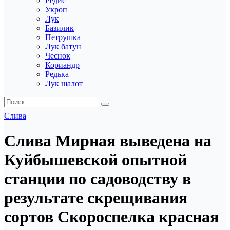
Редис
Укроп
Лук
Базилик
Петрушка
Лук батун
Чеснок
Кориандр
Редька
Лук шалот
Слива
Слива Мирная выведена на
Куйбышевской опытной
станции по садоводству в
результате скрещивания
сортов Скороспелка красная