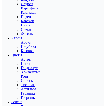
Огурец
Картофель
Баклажан
Перец
Кабачок
Горох
Свекла
Фасоль
Ягоды
Арбуз
Голубика
Клюква
Цветы
Астра
Пион
Гладиолус
Хризантема
Роза
Сирень
Тюльпан
Астильба
Гвоздика
Георгина
Зелень