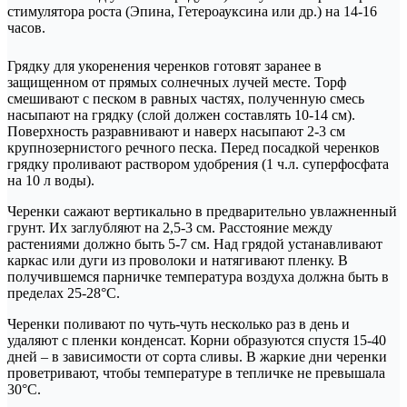
стимулятора роста (Эпина, Гетероауксина или др.) на 14-16
часов.
Грядку для укоренения черенков готовят заранее в
защищенном от прямых солнечных лучей месте. Торф
смешивают с песком в равных частях, полученную смесь
насыпают на грядку (слой должен составлять 10-14 см).
Поверхность разравнивают и наверх насыпают 2-3 см
крупнозернистого речного песка. Перед посадкой черенков
грядку проливают раствором удобрения (1 ч.л. суперфосфата
на 10 л воды).
Черенки сажают вертикально в предварительно увлажненный
грунт. Их заглубляют на 2,5-3 см. Расстояние между
растениями должно быть 5-7 см. Над грядой устанавливают
каркас или дуги из проволоки и натягивают пленку. В
получившемся парничке температура воздуха должна быть в
пределах 25-28°С.
Черенки поливают по чуть-чуть несколько раз в день и
удаляют с пленки конденсат. Корни образуются спустя 15-40
дней – в зависимости от сорта сливы. В жаркие дни черенки
проветривают, чтобы температуре в тепличке не превышала
30°С.