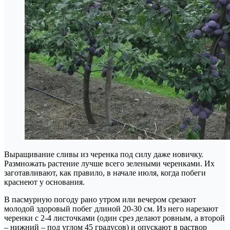
Выращивание сливы из черенка под силу даже новичку.
Размножать растение лучше всего зелеными черенками. Их
заготавливают, как правило, в начале июля, когда побеги
краснеют у основания.
В пасмурную погоду рано утром или вечером срезают
молодой здоровый побег длиной 20-30 см. Из него нарезают
черенки с 2-4 листочками (один срез делают ровным, а второй
– нижний – под углом 45 градусов) и опускают в раствор