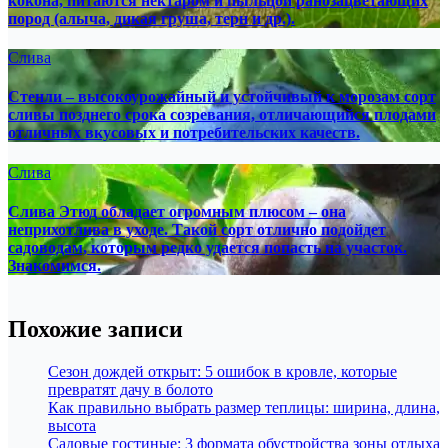
кокона, питаются нектаром и пыльцой ранозацветающих
пород (алыча, дикая груша, терн и др.).
Слива
Стенли – высокоурожайный и устойчивый к морозам сорт
сливы позднего срока созревания, отличающийся плодами
отличных вкусовых и потребительских качеств.
Слива
Слива Этюд обладает огромным плюсом – она
неприхотлива в уходе. Такой сорт отлично подойдет
садоводам, которым редко удается попасть на участок.
Знакомимся.
Похожие записи
Сезон дождей открыт: 5 ошибок в кровле, которые
превратят дачу в болото
Как правильно выбрать размер теплицы: ширина, длина,
высота
Садовые гостиные: 3 формата обустройства зоны отдыха