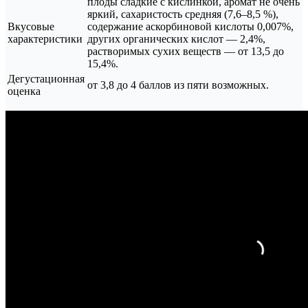
плоды сладкие с кислинкой, аромат не очень
яркий, сахаристость средняя (7,6–8,5 %),
Вкусовые
содержание аскорбиновой кислоты 0,007%,
характеристики
других органических кислот — 2,4%,
растворимых сухих веществ — от 13,5 до
15,4%.
Дегустационная
от 3,8 до 4 баллов из пяти возможных.
оценка