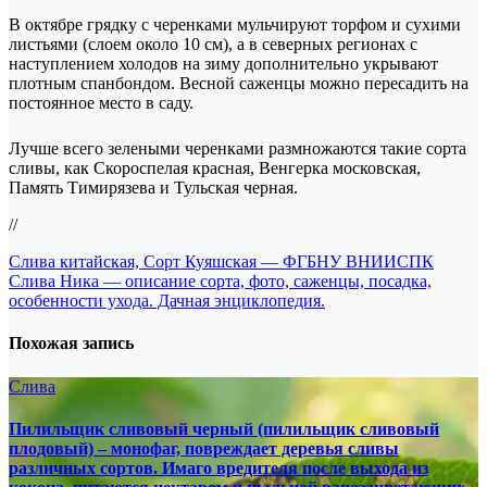
В октябре грядку с черенками мульчируют торфом и сухими
листьями (слоем около 10 см), а в северных регионах с
наступлением холодов на зиму дополнительно укрывают
плотным спанбондом. Весной саженцы можно пересадить на
постоянное место в саду.
Лучше всего зелеными черенками размножаются такие сорта
сливы, как Скороспелая красная, Венгерка московская,
Память Тимирязева и Тульская черная.
//
Навигация
Слива китайская, Сорт Куяшская — ФГБНУ ВНИИСПК
Слива Ника — описание сорта, фото, саженцы, посадка,
по
особенности ухода. Дачная энциклопедия.
записям
Похожая запись
Слива
Пилильщик сливовый черный (пилильщик сливовый
плодовый) – монофаг, повреждает деревья сливы
различных сортов. Имаго вредителя после выхода из