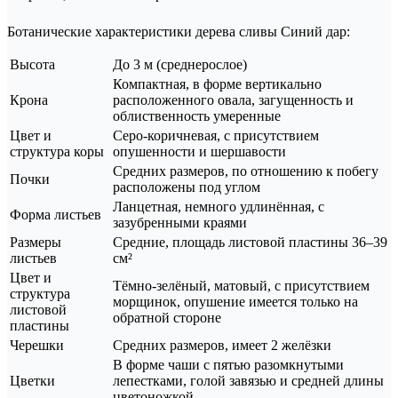
Ботанические характеристики дерева сливы Синий дар:
Высота
До 3 м (среднерослое)
Компактная, в форме вертикально
Крона
расположенного овала, загущенность и
облиственность умеренные
Цвет и
Серо-коричневая, с присутствием
структура коры
опушенности и шершавости
Средних размеров, по отношению к побегу
Почки
расположены под углом
Ланцетная, немного удлинённая, с
Форма листьев
зазубренными краями
Размеры
Средние, площадь листовой пластины 36–39
листьев
см²
Цвет и
Тёмно-зелёный, матовый, с присутствием
структура
морщинок, опушение имеется только на
листовой
обратной стороне
пластины
Черешки
Средних размеров, имеет 2 желёзки
В форме чаши с пятью разомкнутыми
Цветки
лепестками, голой завязью и средней длины
цветоножкой