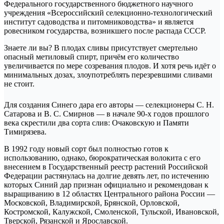
Федерального государственного бюджетного научного
учреждения «Всероссийский селекционно-технологический
институт садоводства и питомниководства» и является
ровесником государства, возникшего после распада СССР.
Знаете ли вы? В плодах сливы присутствует смертельно
опасный метиловый спирт, причём его количество
увеличивается по мере созревания плодов. И хотя речь идёт о
минимальных дозах, злоупотреблять перезревшими сливами
не стоит.
Для создания Синего дара его авторы — селекционеры С. Н.
Сатарова и В. С. Смирнов — в начале 90-х годов прошлого
века скрестили два сорта слив: Очаковскую и Памяти
Тимирязева.
В 1992 году новый сорт был полностью готов к
использованию, однако, бюрократическая волокита с его
внесением в Государственный реестр растений Российской
Федерации растянулась на долгие девять лет, по истечению
которых Синий дар признан официально и рекомендован к
выращиванию в 12 областях Центрального района России —
Московской, Владимирской, Брянской, Орловской,
Костромской, Калужской, Смоленской, Тульской, Ивановской,
Тверской, Рязанской и Ярославской.