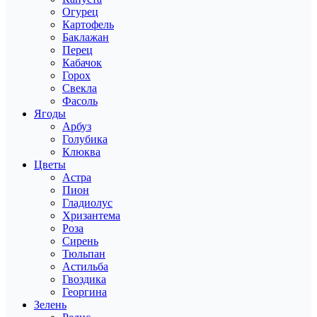
Огурец
Картофель
Баклажан
Перец
Кабачок
Горох
Свекла
Фасоль
Ягоды
Арбуз
Голубика
Клюква
Цветы
Астра
Пион
Гладиолус
Хризантема
Роза
Сирень
Тюльпан
Астильба
Гвоздика
Георгина
Зелень