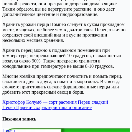
полной зрелости, они прекрасно дозреваю дома в ящике.
Таким образом, вы не перегрузите растение, и оно даст
дополнительное цветение и плодообразование.
Хранить урожай перца Помпео следует в сухом прохладном
месте, в ящиках, не более чем в два-три слоя. Перец отлично
сохраняет свой внешний вид и вкус на протяжении
нескольких месяцев хранения.
Хранить перец можно в подвальном помещении при
температуре, не превышающей 10 градусов, с влажностью
воздуха около 90%. Также прекрасно хранится в
холодильнике при температуре не выше 8-10 градусов.
Многие хозяйки предпочитают почистить и помыть перец,
сложив его друг в друга, в пакет и в морозилку. Вы всегда
сможете приготовить свежие фаршированные перцы или
добавить этот прекрасный овощ в борщ.
Навигация
Христофор Колумб — сорт растения Перец сладкий
Перец Царевич: характеристика и описание
по
записям
Похожая запись
Перец