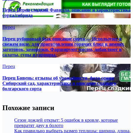
Перец Перец сладкий Фавилла, описание и характеристика
сорта/гибрида
Перец
Перец рубиновый бык описание сорта — Используют в
свежем виде, для приготовления горячих блюд и зимних
заготовок, заморозки. Фаршируют мясом, добавляют в
салаты, супы и гарниры.
Перец
Перец Бивень: отзывы об урожайности, фото семян
Сибирский сад, характеристика и описание сладкого
болгарского сорта
Похожие записи
Сезон дождей открыт: 5 ошибок в кровле, которые
превратят дачу в болото
Как правильно выбрать размер теплицы: ширина, длина,