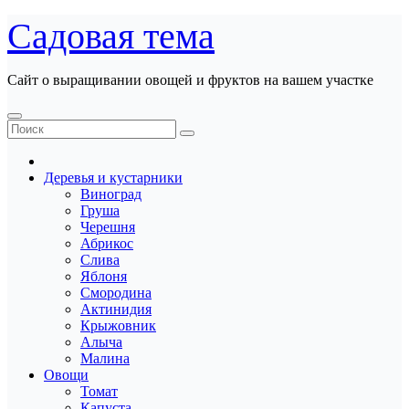
Перейти
Садовая тема
к
содержанию
Сайт о выращивании овощей и фруктов на вашем участке
Деревья и кустарники
Виноград
Груша
Черешня
Абрикос
Слива
Яблоня
Смородина
Актинидия
Крыжовник
Алыча
Малина
Овощи
Томат
Капуста