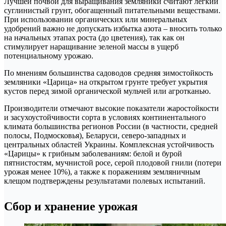
Лучшей почвой для выращивания земляники считают легкий
суглинистый грунт, обогащенный питательными веществами.
При использовании органических или минеральных
удобрений важно не допускать избытка азота – вносить только
на начальных этапах роста (до цветения), так как он
стимулирует наращивание зеленой массы в ущерб
потенциальному урожаю.
По мнениям большинства садоводов средняя зимостойкость
земляники «Царица» на открытом грунте требует укрытия
кустов перед зимой органической мульчей или агротканью.
Производители отмечают высокие показатели жаростойкости
и засухоустойчивости сорта в условиях континентального
климата большинства регионов России (в частности, средней
полосы, Подмосковья), Беларуси, северо-западных и
центральных областей Украины. Комплексная устойчивость
«Царицы» к грибным заболеваниям: белой и бурой
пятнистостям, мучнистой росе, серой плодовой гнили (потери
урожая менее 10%), а также к поражениям земляничным
клещом подтверждены результатами полевых испытаний.
Сбор и хранение урожая