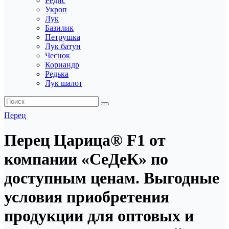
Редис
Укроп
Лук
Базилик
Петрушка
Лук батун
Чеснок
Кориандр
Редька
Лук шалот
Перец
Перец Царица® F1 от
компании «СеДеК» по
доступным ценам. Выгодные
условия приобретения
продукции для оптовых и