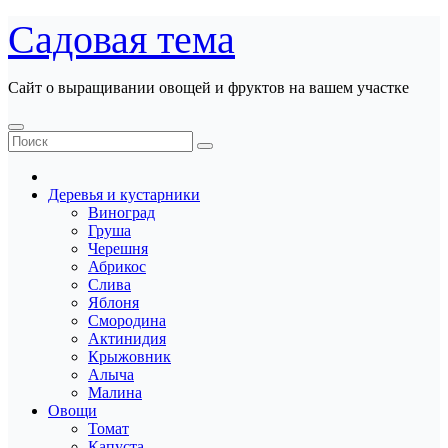
Перейти
Садовая тема
к
содержанию
Сайт о выращивании овощей и фруктов на вашем участке
Деревья и кустарники
Виноград
Груша
Черешня
Абрикос
Слива
Яблоня
Смородина
Актинидия
Крыжовник
Алыча
Малина
Овощи
Томат
Капуста