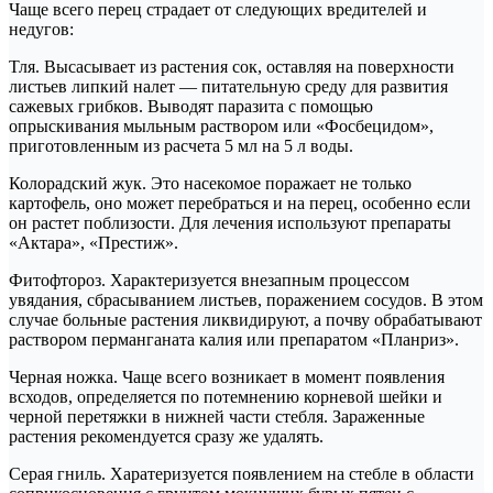
Чаще всего перец страдает от следующих вредителей и
недугов:
Тля. Высасывает из растения сок, оставляя на поверхности
листьев липкий налет — питательную среду для развития
сажевых грибков. Выводят паразита с помощью
опрыскивания мыльным раствором или «Фосбецидом»,
приготовленным из расчета 5 мл на 5 л воды.
Колорадский жук. Это насекомое поражает не только
картофель, оно может перебраться и на перец, особенно если
он растет поблизости. Для лечения используют препараты
«Актара», «Престиж».
Фитофтороз. Характеризуется внезапным процессом
увядания, сбрасыванием листьев, поражением сосудов. В этом
случае больные растения ликвидируют, а почву обрабатывают
раствором перманганата калия или препаратом «Планриз».
Черная ножка. Чаще всего возникает в момент появления
всходов, определяется по потемнению корневой шейки и
черной перетяжки в нижней части стебля. Зараженные
растения рекомендуется сразу же удалять.
Серая гниль. Харатеризуется появлением на стебле в области