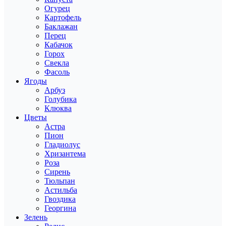
Огурец
Картофель
Баклажан
Перец
Кабачок
Горох
Свекла
Фасоль
Ягоды
Арбуз
Голубика
Клюква
Цветы
Астра
Пион
Гладиолус
Хризантема
Роза
Сирень
Тюльпан
Астильба
Гвоздика
Георгина
Зелень