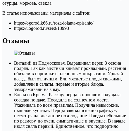
огурцы, морковь, свекла.
В статье использованы материалы с сайтов:
https://ogorodik66.ru/roza-iolanta-opisanie/
https://uogorod.ru/seed/13993
Отзывы
Виталий из Подмосковья. Выращивал перец 3 сезона
подряд. Так как местный климат прохладный, растения
обитали в парничке с пленочным покрытием. Урожай
всегда был отличным. Ели мясистые плоды свежими,
добавляли в салаты, первые и вторые блюда,
замораживали на зиму.
Елена из Крыма. Рассаду перца в прошлом году дала
соседка по даче. Посадила на солнечном месте.
Ухаживала по всем правилам. Получила невысокие,
пышные кустики. Перцы завязались «по графику»,
несмотря на внезапное похолодание. Плоды небольшие
по размеру, но очень симпатичные и вкусные. В начале
июля сняла первый. Единственное, что подпортило