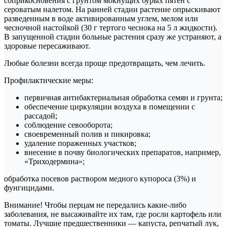
соприкосновения с грунтом мокнущих бурых пятен с
сероватым налетом. На ранней стадии растение опрыскивают
разведенным в воде активированным углем, мелом или
чесночной настойкой (30 г тертого чеснока на 5 л жидкости).
В запущенной стадии больные растения сразу же устраняют, а
здоровые пересаживают.
Любые болезни всегда проще предотвращать, чем лечить.
Профилактические меры:
первичная антибактериальная обработка семян и грунта;
обеспечение циркуляции воздуха в помещении с
рассадой;
соблюдение севооборота;
своевременный полив и пикировка;
удаление пораженных участков;
внесение в почву биологических препаратов, например,
«Триходермина»;
обработка посевов раствором медного купороса (3%) и
фунгицидами.
Внимание! Чтобы перцам не передались какие-либо
заболевания, не высаживайте их там, где росли картофель или
томаты. Лучшие предшественники — капуста, репчатый лук,