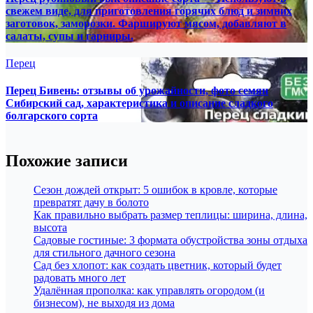
свежем виде, для приготовления горячих блюд и зимних
заготовок, заморозки. Фаршируют мясом, добавляют в
салаты, супы и гарниры.
Перец
Перец Бивень: отзывы об урожайности, фото семян
Сибирский сад, характеристика и описание сладкого
болгарского сорта
Похожие записи
Сезон дождей открыт: 5 ошибок в кровле, которые
превратят дачу в болото
Как правильно выбрать размер теплицы: ширина, длина,
высота
Садовые гостиные: 3 формата обустройства зоны отдыха
для стильного дачного сезона
Сад без хлопот: как создать цветник, который будет
радовать много лет
Удалённая прополка: как управлять огородом (и
бизнесом), не выходя из дома