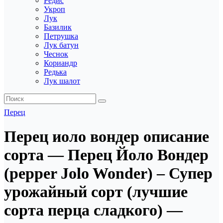
Редис
Укроп
Лук
Базилик
Петрушка
Лук батун
Чеснок
Кориандр
Редька
Лук шалот
Перец
Перец иоло вондер описание
сорта — Перец Йоло Вондер
(pepper Jolo Wonder) – Супер
урожайный сорт (лучшие
сорта перца сладкого) —