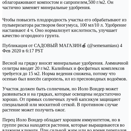
облагораживают компостом и сапропелем,500 г/м2. Он
частично заменяет минеральные удобрения.
Чтобы повысить плодородность участка его обрабатывают из
пульверизатора раствором биогумуса, 100 мл/10 л. Удобрение
настаивают 4 ч. Оно нормализует кислотность, улучшает
качество огородного грунта.
Публикация от САДОВЫЙ МАГАЗИН🍎 (@semenamiass) 4
Фев 2020 в 6:17 PST
Весной на грядку вносят минеральные удобрения. Аммиачной
селитры вводят 20 г/м2. Калийных и фосфатных комплексов
требуется до 15 м2. Норма ведения снижена, потому что
осенью был внесён сапропель, ил из пресноводных водоёмов.
Участок должен быть солнечным, но Иоло Вондер может
развиваться и на грядках, которые освещены недостаточно
хорошо. От прямых солнечных лучей капсикум защищают
специальной или москитной сеткой. В противном случае
растение может получить ожог.
Перец Иоло Вондер обладает хорошим иммунитетом, но в
группе риска находятся растения, которые выращиваются во
влажном климате. При сильной жаре или во время перепадов