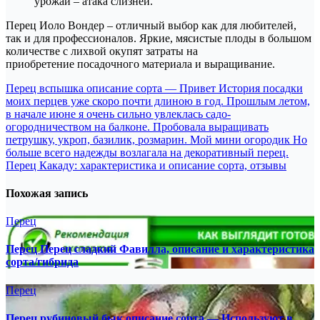
урожай – атака слизней.
Перец Иоло Вондер – отличный выбор как для любителей,
так и для профессионалов. Яркие, мясистые плоды в большом
количестве с лихвой окупят затраты на
приобретение посадочного материала и выращивание.
Навигация
Перец вспышка описание сорта — Привет История посадки
моих перцев уже скоро почти длиною в год. Прошлым летом,
по
в начале июне я очень сильно увлеклась садо-
записям
огородничеством на балконе. Пробовала выращивать
петрушку, укроп, базилик, розмарин. Мой мини огородик Но
больше всего надежды возлагала на декоративный перец.
Перец Какаду: характеристика и описание сорта, отзывы
Похожая запись
Перец
Перец Перец сладкий Фавилла, описание и характеристика
сорта/гибрида
Перец
Перец рубиновый бык описание сорта — Используют в