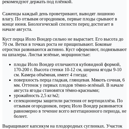
рекомендуют держать под плёнкой.
Саженцы каждый день проветривают, выводят лишнюю
влагу. По отзывам огородников, первые плоды срывают в
конце июня. Биологической спелости перец достигает в
начале августа.
Куст перца Иоло Вондер сильно не вырастает. Его высота до
70 см. Ветки в точках роста не прищипывают. Боковые
отростки развиваются активно. Куст оформляют, подвязывают
на шпалеры. Листья зелёные, морщинистые:
плоды Иоло Вондер отличаются кубовидной формой,
170-200 г. Высота стенки 10-12 см, ширина ягоды 9-10
см. Камера объёмная, имеет 4 гнезда;
поверхность перца гладкая, глянцевая. Мякоть сочная, 6
мм. Оттенок у первых плодов тёмно-зелёный. В начале
августа ягоды становятся тёмно-красными;
урожайность 2,5 кг/м2;
селекционеры защитили растения от вертициллёза. По
отзывам огородников, перец Иоло Вондер развивается
равномерно в течение всего вегетационного периода, не
болеет.
Выращивают капсикум на плодородных суглинках. Участок