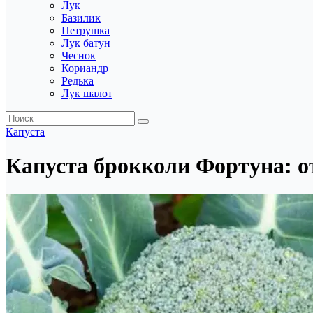
Лук
Базилик
Петрушка
Лук батун
Чеснок
Кориандр
Редька
Лук шалот
Капуста
Капуста брокколи Фортуна: 