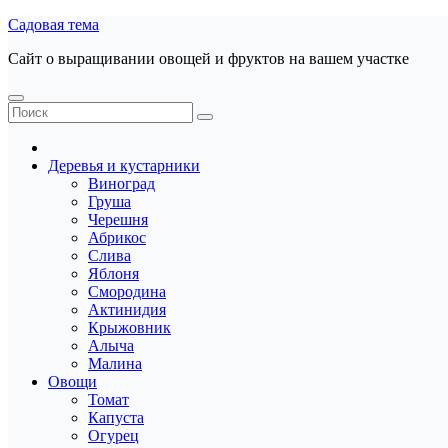
Перейти
Садовая тема
к
Сайт о выращивании овощей и фруктов на вашем участке
содержанию
Деревья и кустарники
Виноград
Груша
Черешня
Абрикос
Слива
Яблоня
Смородина
Актинидия
Крыжовник
Алыча
Малина
Овощи
Томат
Капуста
Огурец