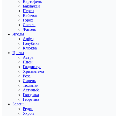
Картофель
Баклажан
Перец
Кабачок
Горох
Свекла
Фасоль
Ягоды
Арбуз
Голубика
Клюква
Цветы
Астра
Пион
Гладиолус
Хризантема
Роза
Сирень
Тюльпан
Астильба
Гвоздика
Георгина
Зелень
Редис
Укроп