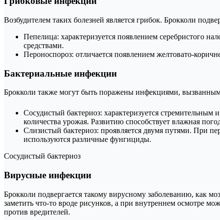
Грибковые инфекции
Возбудителем таких болезней является грибок. Брокколи подв
Пепелица: характеризуется появлением серебристого нал
средствами.
Пероноспороз: отличается появлением желтовато-коричне
Бактериальные инфекции
Брокколи также могут быть поражены инфекциями, вызванными 
Сосудистый бактериоз: характеризуется стремительным и
количества урожая. Развитию способствует влажная пого
Слизистый бактериоз: проявляется двумя путями. При пе
используются различные фунгициды.
Сосудистый бактериоз
Вирусные инфекции
Брокколи подвергается такому вирусному заболеванию, как мо
заметить что-то вроде рисунков, а при внутреннем осмотре м
против вредителей.