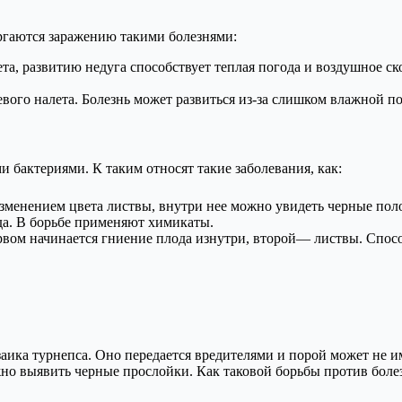
ергаются заражению такими болезнями:
ета, развитию недуга способствует теплая погода и воздушное 
вого налета. Болезнь может развиться из-за слишком влажной 
бактериями. К таким относят такие заболевания, как:
зменением цвета листвы, внутри нее можно увидеть черные пол
да. В борьбе применяют химикаты.
рвом начинается гниение плода изнутри, второй— листвы. Спосо
заика турнепса. Оно передается вредителями и порой может не
ожно выявить черные прослойки. Как таковой борьбы против бол