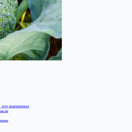
, кто выращивал
кколи
тзывы