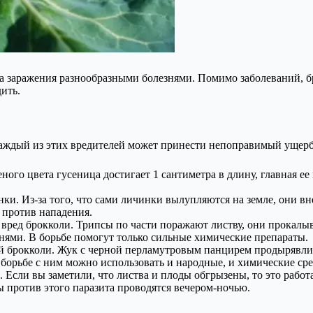
ска заражения разнообразными болезнями. Помимо заболеваний, 
ить.
аждый из этих вредителей может принести непоправимый ущерб 
еного цвета гусеница достигает 1 сантиметра в длину, главная е
нки. Из-за того, что сами личинки вылупляются на земле, они в
 против нападения.
вред брокколи. Трипсы по части поражают листву, они прокалыв
знями. В борьбе помогут только сильные химические препараты.
й брокколи. Жук с черной перламутровым панцирем продырявлив
 борьбе с ним можно использовать и народные, и химические сре
. Если вы заметили, что листва и плоды обгрызены, то это рабо
ы против этого паразита проводятся вечером-ночью.