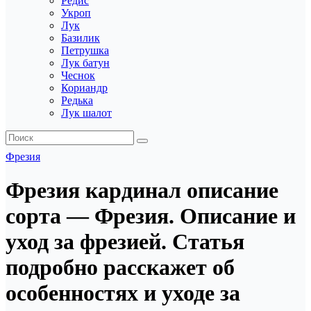
Редис
Укроп
Лук
Базилик
Петрушка
Лук батун
Чеснок
Кориандр
Редька
Лук шалот
Фрезия
Фрезия кардинал описание
сорта — Фрезия. Описание и
уход за фрезией. Статья
подробно расскажет об
особенностях и уходе за