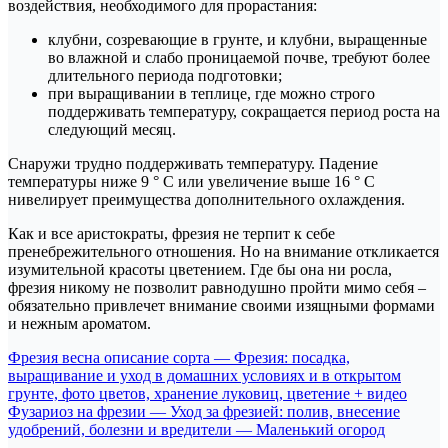
воздействия, необходимого для прорастания:
клубни, созревающие в грунте, и клубни, выращенные
во влажной и слабо проницаемой почве, требуют более
длительного периода подготовки;
при выращивании в теплице, где можно строго
поддерживать температуру, сокращается период роста на
следующий месяц.
Снаружи трудно поддерживать температуру. Падение
температуры ниже 9 ° C или увеличение выше 16 ° C
нивелирует преимущества дополнительного охлаждения.
Как и все аристократы, фрезия не терпит к себе
пренебрежительного отношения. Но на внимание откликается
изумительной красоты цветением. Где бы она ни росла,
фрезия никому не позволит равнодушно пройти мимо себя –
обязательно привлечет внимание своими изящными формами
и нежным ароматом.
Навигация
Фрезия весна описание сорта — Фрезия: посадка,
выращивание и уход в домашних условиях и в открытом
по
грунте, фото цветов, хранение луковиц, цветение + видео
записям
Фузариоз на фрезии — Уход за фрезией: полив, внесение
удобрений, болезни и вредители — Маленький огород