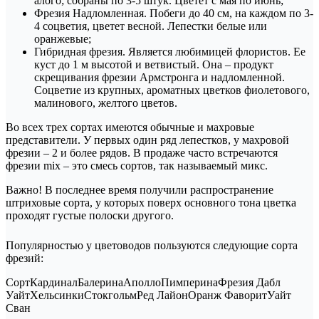
алого; собраны по 3-5 штук. Цветет с мая по июнь;
Фрезия Надломленная. Побеги до 40 см, на каждом по 3-
4 соцветия, цветет весной. Лепестки белые или
оранжевые;
Гибридная фрезия. Является любимицей флористов. Ее
куст до 1 м высотой и ветвистый. Она – продукт
скрещивания фрезии Армстронга и надломленной.
Соцветие из крупных, ароматных цветков фиолетового,
малинового, желтого цветов.
Во всех трех сортах имеются обычные и махровые
представители. У первых один ряд лепестков, у махровой
фрезии – 2 и более рядов. В продаже часто встречаются
фрезии mix – это смесь сортов, так называемый микс.
Важно! В последнее время получили распространение
штриховые сорта, у которых поверх основного тона цветка
проходят густые полоски другого.
Популярностью у цветоводов пользуются следующие сорта
фрезий:
СортКардиналБалеринаАполлоПимперинаФрезия Дабл
УайтХельсинкиСтокгольмРед ЛайонОранж ФаворитУайт
Сван