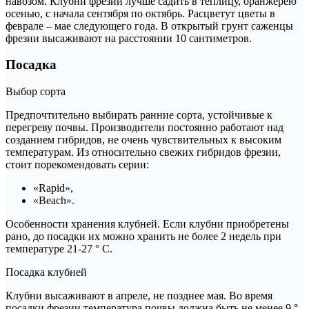
навозом. Клубни фрезии лучше садить в теплицу, оранжерею
осенью, с начала сентября по октябрь. Расцветут цветы в
феврале – мае следующего года. В открытый грунт саженцы
фрезии высаживают на расстоянии 10 сантиметров.
Посадка
Выбор сорта
Предпочтительно выбирать ранние сорта, устойчивые к
перегреву почвы. Производители постоянно работают над
созданием гибридов, не очень чувствительных к высоким
температурам. Из относительно свежих гибридов фрезии,
стоит порекомендовать серии:
«Rapid»,
«Beach».
Особенности хранения клубней. Если клубни приобретены
рано, до посадки их можно хранить не более 2 недель при
температуре 21-27 ° C.
Посадка клубней
Клубни высаживают в апреле, не позднее мая. Во время
посадки фрезии температура почвы должна быть не менее 9 °