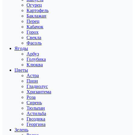
Огурец
Картофель
Баклажан
Перец
Кабачок
Горох
Свекла
Фасоль
Ягоды
Арбуз
Голубика
Клюква
Цветы
Астра
Пион
Гладиолус
Хризантема
Роза
Сирень
Тюльпан
Астильба
Гвоздика
Георгина
Зелень