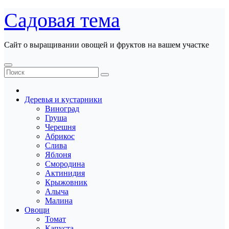
Перейти
Садовая тема
к
содержанию
Сайт о выращивании овощей и фруктов на вашем участке
Деревья и кустарники
Виноград
Груша
Черешня
Абрикос
Слива
Яблоня
Смородина
Актинидия
Крыжовник
Алыча
Малина
Овощи
Томат
Капуста