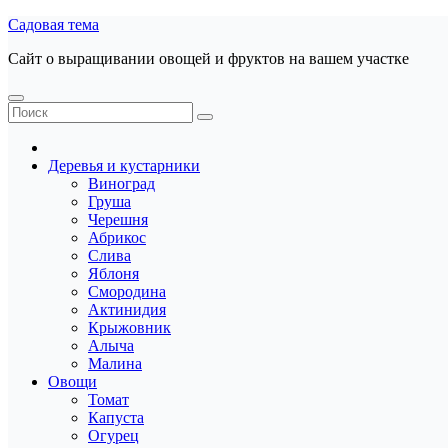
Перейти
Садовая тема
к
Сайт о выращивании овощей и фруктов на вашем участке
содержанию
Деревья и кустарники
Виноград
Груша
Черешня
Абрикос
Слива
Яблоня
Смородина
Актинидия
Крыжовник
Алыча
Малина
Овощи
Томат
Капуста
Огурец