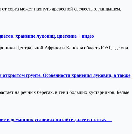
 от сорта может пахнуть древесной свежестью, ландышем,
ветов, хранение луковиц, цветение + видео
 тропики Центральной Африки и Капская область ЮАР, где она
 открытом грунте. Особенности хранения луковиц, а также
астает на речных берегах, в тени больших кустарников. Белые
ие в домашних условиях читайте далее в статье. —