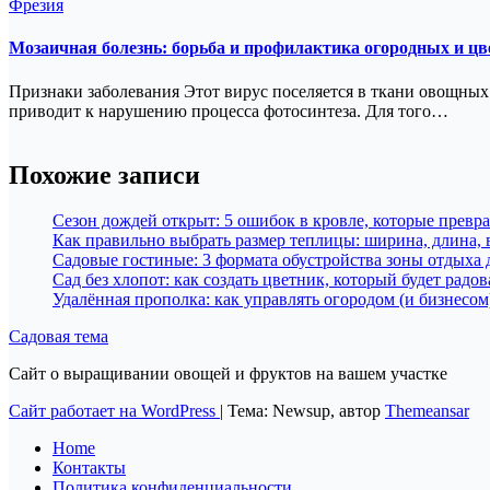
Фрезия
Мозаичная болезнь: борьба и профилактика огородных и ц
Признаки заболевания Этот вирус поселяется в ткани овощных 
приводит к нарушению процесса фотосинтеза. Для того…
Похожие записи
Сезон дождей открыт: 5 ошибок в кровле, которые превра
Как правильно выбрать размер теплицы: ширина, длина, 
Садовые гостиные: 3 формата обустройства зоны отдыха д
Сад без хлопот: как создать цветник, который будет радов
Удалённая прополка: как управлять огородом (и бизнесом)
Садовая тема
Сайт о выращивании овощей и фруктов на вашем участке
Сайт работает на WordPress
|
Тема: Newsup, автор
Themeansar
Home
Контакты
Политика конфиденциальности