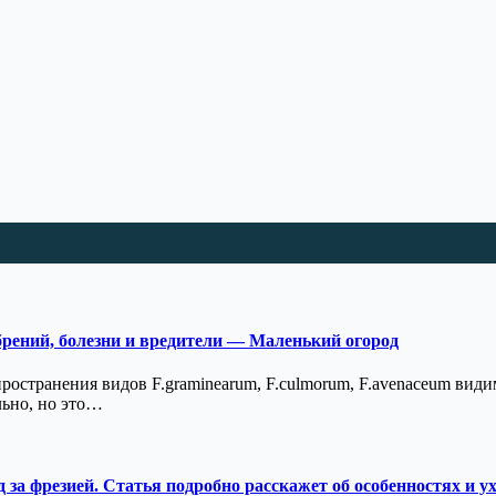
обрений, болезни и вредители — Маленький огород
пространения видов F.graminearum, F.culmorum, F.avenaceum ви
льно, но это…
за фрезией. Статья подробно расскажет об особенностях и ух