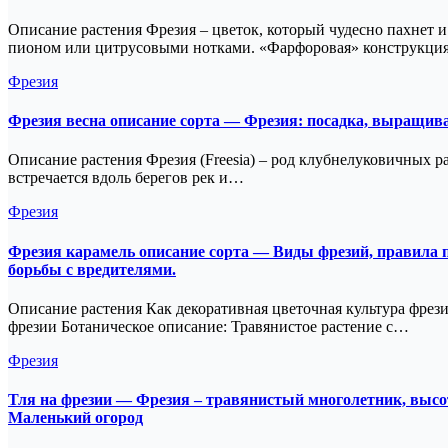
Описание растения Фрезия – цветок, который чудесно пахнет 
пионом или цитрусовыми нотками. «Фарфоровая» конструкци
Фрезия
Фрезия весна описание сорта — Фрезия: посадка, выращиван
Описание растения Фрезия (Freesia) – род клубнелуковичных р
встречается вдоль берегов рек и…
Фрезия
Фрезия карамель описание сорта — Виды фрезий, правила п
борьбы с вредителями.
Описание растения Как декоративная цветочная культура фрези
фрезии Ботаническое описание: Травянистое растение с…
Фрезия
Тля на фрезии — Фрезия – травянистый многолетник, высото
Маленький огород