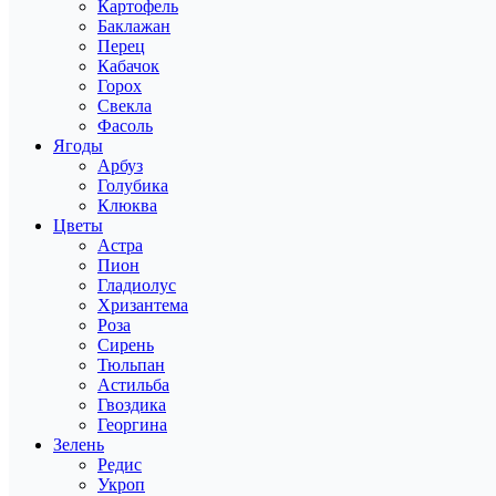
Картофель
Баклажан
Перец
Кабачок
Горох
Свекла
Фасоль
Ягоды
Арбуз
Голубика
Клюква
Цветы
Астра
Пион
Гладиолус
Хризантема
Роза
Сирень
Тюльпан
Астильба
Гвоздика
Георгина
Зелень
Редис
Укроп