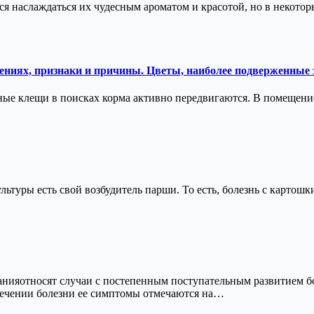
 наслаждаться их чудесным ароматом и красотой, но в некотор
ениях, признаки и причины. Цветы, наиболее подверженные
 клещи в поисках корма активно передвигаются. В помещение о
уры есть свой возбудитель парши. То есть, болезнь с картошки 
ияотносят случаи с постепенным поступательным развитием бо
течении болезни ее симптомы отмечаются на…