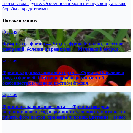
и открытом грунте. Особенности хранения луковиц, а также
борьбы с вредителями.
Похожая запись
Фрезия
Фузариоз на фрезии — Уход за фрезией: полив, внесение
удобрений, болезни и вредители — Маленький огород
Фрезия
Фрезия кардинал описание сорта — Фрезия. Описание и
уход за фрезией. Статья подробно расскажет об
особенностях и уходе за цветком фрезия
Фрезия
Фрезия весна описание сорта — Фрезия: посадка,
выращивание и уход в домашних условиях и в открытом
грунте, фото цветов, хранение луковиц, цветение + видео