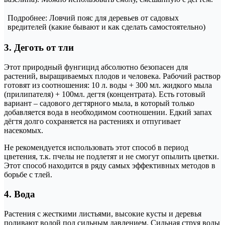
Подробнее: Ловчий пояс для деревьев от садовых
вредителей (какие бывают и как сделать самостоятельно)
3. Деготь от тли
Этот природный фунгицид абсолютно безопасен для
растений, выращиваемых плодов и человека. Рабочий раствор
готовят из соотношения: 10 л. воды + 300 мл. жидкого мыла
(прилипателя) + 100мл. дегтя (концентрата). Есть готовый
вариант – садового дегтярного мыла, в который только
добавляется вода в необходимом соотношении. Едкий запах
дёгтя долго сохраняется на растениях и отпугивает
насекомых.
Не рекомендуется использовать этот способ в период
цветения, т.к. пчелы не подлетят и не смогут опылить цветки.
Этот способ находится в ряду самых эффективных методов в
борьбе с тлей.
4. Вода
Растения с жесткими листьями, высокие кусты и деревья
поливают водой под сильным давлением. Сильная струя воды