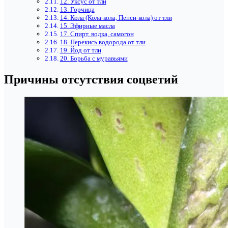
12. Уксус от тли
13. Горчица
14. Кола (Кола-кола, Пепси-кола) от тли
15. Эфирные масла
17. Спирт, водка, самогон
18. Перекись водорода от тли
19. Йод от тли
20. Борьба с муравьями
Причины отсутствия соцветий