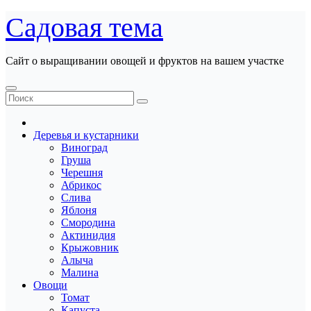
Перейти
Садовая тема
к
содержанию
Сайт о выращивании овощей и фруктов на вашем участке
Деревья и кустарники
Виноград
Груша
Черешня
Абрикос
Слива
Яблоня
Смородина
Актинидия
Крыжовник
Алыча
Малина
Овощи
Томат
Капуста