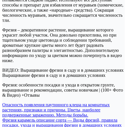
способы и препарат для избавления от муравьев (химические,
биологические, а также «народные» средства). Сокращая
численность муравьев, значительно сокращается численность
тли.
Фрезия – декоративное растение, выращивание которого
украсит любой участок. Она довольно прихотлива, но при
тщательном уходе цветовода и соблюдении требований,
ароматные хрупкие цветы много лет будет радовать
разнообразием палитры и элегантностью. Дополнительную
информацию по уходу за цветком можно почерпнуть в видео
ниже.
ВИДЕО: Выращивание фрезии в саду и в домашних условиях
Выращивание фрезии в саду и в домашних условиях
Фрезия: особенности посадки и ухода в открытом грунте,
выращивание и рекомендации, советы новичкам | (100+ Фото
& Видео) +Отзывы
Навигация
Опасность появления паутинного клеща на комнатных
растениях, признаки и причины. Цветы, наиболее
по
подверженные заражению. Методы борьбы.
записям
Фрезия карамель описание сорта — Виды фрезий, правила
посадки, ухода и выращивания фрезии в домашних условиях