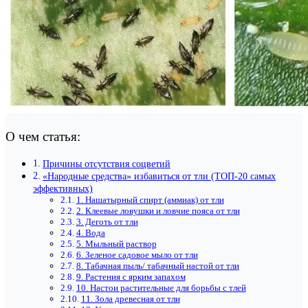
О чем статья:
Причины отсутствия соцветий
«Народные средства» избавиться от тли (ТОП-20 самых
эффективных)
1. Нашатырный спирт (аммиак) от тли
2. Клеевые ловушки и ловчие пояса от тли
3. Деготь от тли
4. Вода
5. Мыльный раствор
6. Зеленое садовое мыло от тли
8. Табачная пыль/ табачный настой от тли
9. Растения с ярким запахом
10. Настои растительные для борьбы с тлей
11. Зола древесная от тли