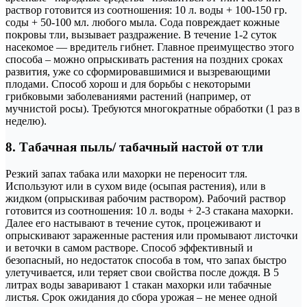
раствор готовится из соотношения: 10 л. воды + 100-150 гр.
соды + 50-100 мл. любого мыла. Сода повреждает кожные
покровы тли, вызывает раздражение. В течение 1-2 суток
насекомое — вредитель гибнет. Главное преимущество этого
способа – можно опрыскивать растения на поздних сроках
развития, уже со сформировавшимися и вызревающими
плодами. Способ хорош и для борьбы с некоторыми
грибковыми заболеваниями растений (например, от
мучнистой росы). Требуются многократные обработки (1 раз в
неделю).
8. Табачная пыль/ табачный настой от тли
Резкий запах табака или махорки не переносит тля.
Используют или в сухом виде (осыпая растения), или в
жидком (опрыскивая рабочим раствором). Рабочий раствор
готовится из соотношения: 10 л. воды + 2-3 стакана махорки.
Далее его настывают в течение суток, процеживают и
опрыскивают зараженные растения или промывают листочки
и веточки в самом растворе. Способ эффективный и
безопасный, но недостаток способа в том, что запах быстро
улетучивается, или теряет свои свойства после дождя. В 5
литрах воды заваривают 1 стакан махорки или табачные
листья. Срок ожидания до сбора урожая – не менее одной