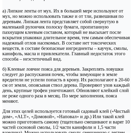
а) Липкие ленты от мух. Их в большей мере используют от
мух, но можно использовать также и от тли, развешивая по
деревьям. Липкая лента представляет собой свернутую в
маленький рулончик полоску бумаги, пропитанную
пахнущим клеевым составом, который не высыхает после
вскрытия упаковки длительное время, тем самым обеспечивая
надежный отлов насекомых. В составе нет токсических
веществ, в составе безопасные ингредиенты – каучук, смолы,
канифоль, масла и привлекатели. Главный недостаток этого
способа – неэстетичный вид.
б) Клеевые ловчие пояса для деревьев. Закреплять ловушки
следует до распускания почек, чтобы зимующие в земле
вредители не успели попасть в крону. Их располагают в 20-60
см от земли, опоясывая ствол дерева. Проверяют улов каждый
день, крупные трофеи уничтожают. Обновляют клейкий слой
не реже одного раза в месяц. По мере заполнения, пояса
меняют.
Для этих целей используется готовый садовый клей («Чистый
дом», «ALT», «Домовой», «Наповал» и др.) Или такой клей
можно приготовить самому (тщательно смешивают и варят 10
частей сосновой смолы, 1/2 части канифоли и 1,5 части
вазелина). Можно использовать смолу, смешанную с дегтем.