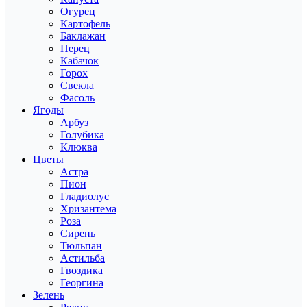
Огурец
Картофель
Баклажан
Перец
Кабачок
Горох
Свекла
Фасоль
Ягоды
Арбуз
Голубика
Клюква
Цветы
Астра
Пион
Гладиолус
Хризантема
Роза
Сирень
Тюльпан
Астильба
Гвоздика
Георгина
Зелень