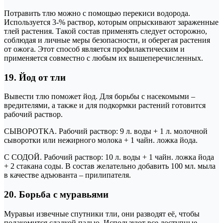
Потравить тлю можно с помощью перекиси водорода.
Используется 3-% раствор, которым опрыскивают зараженные
тлей растения. Такой состав применять следует осторожно,
соблюдая и личные меры безопасности, и оберегая растения
от ожога. Этот способ является профилактическим и
применяется совместно с любым их вышеперечисленных.
19. Йод от тли
Вывести тлю поможет йод. Для борьбы с насекомыми –
вредителями, а также и для подкормки растений готовится
рабочий раствор.
СЫВОРОТКА. Рабочий раствор: 9 л. воды + 1 л. молочной
сыворотки или нежирного молока + 1 чайн. ложка йода.
С СОДОЙ. Рабочий раствор: 10 л. воды + 1 чайн. ложка йода
+ 2 стакана соды. В состав желательно добавить 100 мл. мыла
в качестве адъюванта – прилипателя.
20. Борьба с муравьями
Муравьи извечные спутники тли, они разводят её, чтобы
полакомится сладкой падью. Используют все доступные