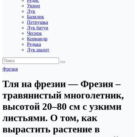
Редис
Укроп
Лук
Базилик
Петрушка
Лук батун
Чеснок
Кориандр
Редька
Лук шалот
Фрезия
Тля на фрезии — Фрезия –
травянистый многолетник,
высотой 20–80 см с узкими
листьями. О том, как
вырастить растение в