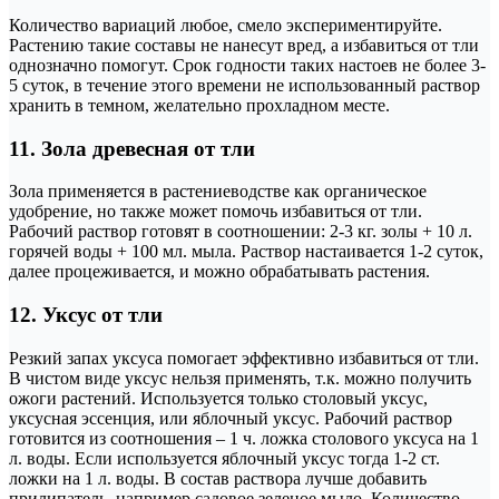
Количество вариаций любое, смело экспериментируйте.
Растению такие составы не нанесут вред, а избавиться от тли
однозначно помогут. Срок годности таких настоев не более 3-
5 суток, в течение этого времени не использованный раствор
хранить в темном, желательно прохладном месте.
11. Зола древесная от тли
Зола применяется в растениеводстве как органическое
удобрение, но также может помочь избавиться от тли.
Рабочий раствор готовят в соотношении: 2-3 кг. золы + 10 л.
горячей воды + 100 мл. мыла. Раствор настаивается 1-2 суток,
далее процеживается, и можно обрабатывать растения.
12. Уксус от тли
Резкий запах уксуса помогает эффективно избавиться от тли.
В чистом виде уксус нельзя применять, т.к. можно получить
ожоги растений. Используется только столовый уксус,
уксусная эссенция, или яблочный уксус. Рабочий раствор
готовится из соотношения – 1 ч. ложка столового уксуса на 1
л. воды. Если используется яблочный уксус тогда 1-2 ст.
ложки на 1 л. воды. В состав раствора лучше добавить
прилипатель, например садовое зеленое мыло. Количество