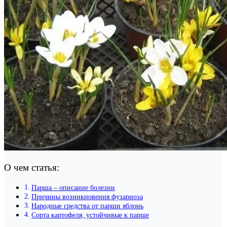
О чем статья:
Парша – описание болезни
Причины возникновения фузариоза
Народные средства от парши яблонь
Сорта картофеля, устойчивые к парше