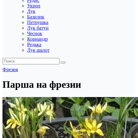
Редис
Укроп
Лук
Базилик
Петрушка
Лук батун
Чеснок
Кориандр
Редька
Лук шалот
Фрезия
Парша на фрезии