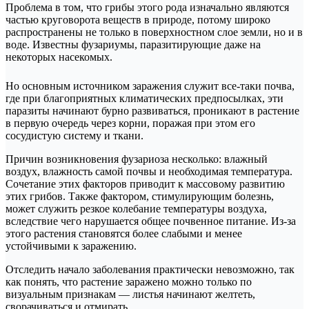
Проблема в том, что грибы этого рода изначально являются
частью круговорота веществ в природе, потому широко
распространены не только в поверхностном слое земли, но и в
воде. Известны фузариумы, паразитирующие даже на
некоторых насекомых.
Но основным источником заражения служит все-таки почва,
где при благоприятных климатических предпосылках, эти
паразиты начинают бурно развиваться, проникают в растение
в первую очередь через корни, поражая при этом его
сосудистую систему и ткани.
Причин возникновения фузариоза несколько: влажный
воздух, влажность самой почвы и необходимая температура.
Сочетание этих факторов приводит к массовому развитию
этих грибов. Также фактором, стимулирующим болезнь,
может служить резкое колебание температуры воздуха,
вследствие чего нарушается общее почвенное питание. Из-за
этого растения становятся более слабыми и менее
устойчивыми к заражению.
Отследить начало заболевания практически невозможно, так
как понять, что растение заражено можно только по
визуальным признакам — листья начинают желтеть,
сворачиваться и отмирать.