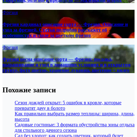
удобрений, болезни и вредители — Маленький огород
Фрезия
Фрезия кардинал описание сорта — Фрезия. Описание и
уход за фрезией. Статья подробно расскажет об
особенностях и уходе за цветком фрезия
Фрезия
Фрезия весна описание сорта — Фрезия: посадка,
выращивание и уход в домашних условиях и в открытом
грунте, фото цветов, хранение луковиц, цветение + видео
Похожие записи
Сезон дождей открыт: 5 ошибок в кровле, которые
превратят дачу в болото
Как правильно выбрать размер теплицы: ширина, длина,
высота
Садовые гостиные: 3 формата обустройства зоны отдыха
для стильного дачного сезона
Сад без хлопот: как создать цветник, который будет