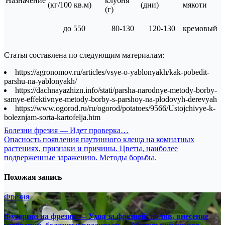
Назначение
клубня
(кг/100 кв.м)
(дни)
мякоти
(г)
до 550
80-130
120-130
кремовый
Статья составлена по следующим материалам:
https://agronomov.ru/articles/vsye-o-yablonyakh/kak-pobedit-
parshu-na-yablonyakh/
https://dachnayazhizn.info/stati/parsha-narodnye-metody-borby-
samye-effektivnye-metody-borby-s-parshoy-na-plodovyh-derevyah
https://www.ogorod.ru/ru/ogorod/potatoes/9566/Ustojchivye-k-
boleznjam-sorta-kartofelja.htm
Навигация
Болезни фрезия — Идет проверка…
Опасность появления паутинного клеща на комнатных
по
растениях, признаки и причины. Цветы, наиболее
записям
подверженные заражению. Методы борьбы.
Похожая запись
Фрезия
Фузариоз на фрезии — Уход за фрезией: полив, внесение