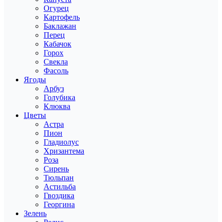
Огурец
Картофель
Баклажан
Перец
Кабачок
Горох
Свекла
Фасоль
Ягоды
Арбуз
Голубика
Клюква
Цветы
Астра
Пион
Гладиолус
Хризантема
Роза
Сирень
Тюльпан
Астильба
Гвоздика
Георгина
Зелень