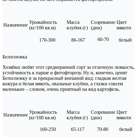
Урожайность
Масса
Созревание
Цвет
Назначение
(кг/100 кв.м)
клубня (г)
(дни)
мякоти
60-70
170-300
86-167
белый
Белоснежка
Хозяйки любят этот среднеранний сорт за отличную лежкость,
устойчивость к парше и фитофторозу. Ну и, конечно, ценят
Белоснежку и за прекрасный внешний вид: гладкая желтая
кожура и белая мякоть, овальные клубни, а глазки совсем
маленькие – словом, очень приятный на вид картофель.
Урожайность
Масса
Созревание
Цвет
Назначение
(кг/100 кв.м)
клубня (г)
(дни)
мякоти
160-250
65-117
70-80
белый