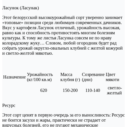
Ласунок (Ласунак)
Этот белорусский высокоурожайный сорт уверенно занимает
«топовые» позиции среди любимцев современных дачников.
Вкус у картофеля Ласунок отличный, урожайность высокая,
равно как и способность противостоять многим болезням
культуры. К тому же листья Ласунка совсем не по нраву
колорадскому жуку… Словом, любой огородник будет рад
собрать урожай округло-овальных клубней с желтой кожурой
и светло-желтой мякотью.
Урожайность
Масса
Созревание
Цвет
Назначение
(кг/100 кв.м)
клубня (г)
(дни)
мякоти
светло-
620
150-200
110-140
желтый
Ресурс
Этот сорт ценят в первую очередь за его выносливость: Ресурс
не боится засухи и жары, практически не страдает от
вирусных болезней, его не пугают механические