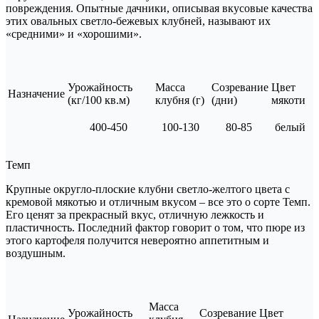
повреждения. Опытные дачники, описывая вкусовые качества
этих овальных светло-бежевых клубней, называют их
«средними» и «хорошими».
Урожайность
Масса
Созревание
Цвет
Назначение
(кг/100 кв.м)
клубня (г)
(дни)
мякоти
400-450
100-130
80-85
белый
Темп
Крупные округло-плоские клубни светло-желтого цвета с
кремовой мякотью и отличным вкусом – все это о сорте Темп.
Его ценят за прекрасный вкус, отличную лежкость и
пластичность. Последний фактор говорит о том, что пюре из
этого картофеля получится невероятно аппетитным и
воздушным.
Масса
Урожайность
Созревание
Цвет