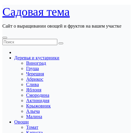
Перейти
Садовая тема
к
содержанию
Сайт о выращивании овощей и фруктов на вашем участке
Деревья и кустарники
Виноград
Груша
Черешня
Абрикос
Слива
Яблоня
Смородина
Актинидия
Крыжовник
Алыча
Малина
Овощи
Томат
Капуста