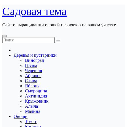
Перейти
Садовая тема
к
содержанию
Сайт о выращивании овощей и фруктов на вашем участке
Деревья и кустарники
Виноград
Груша
Черешня
Абрикос
Слива
Яблоня
Смородина
Актинидия
Крыжовник
Алыча
Малина
Овощи
Томат
Капуста