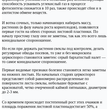
способность усваивать углекислый газ в процессе
фотосинтеза снижается в 10 раз, также происходят сбои и в
азотистом обмене веществ.
И вотна сочных, только начинающих набирать массу,
растениях (в фазу начала роста корнеплодов), появляются
первые гости на обеих сторонах листовой пластинки. По
началу простому глазу они не заметны, так как это всего лишь
конидиальное спороношение.
Но если при держать растения свеклы под контролем, делать
регулярные обходы посевов, то уже и без микроскопа
церкоспороз становится заметен: серый бархатистый налет —
то самое конидиальное спороношение.
Первые видимые признаки болезни становятся легко заметны
на нижних листьях. На начальных стадиях церкоспороз
представляет собой равномерно распределенные по
поверхности листа свеклы, небольшие буроватые с
красноватой, четко очерченной каймой пятнышки, диаметром
до 2-3 мм.
Со временем происходит постепенный рост этих очажков и
площадь поражения листовой пластиныдостигает 50%, а