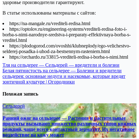
здоровье производители гарантируют.
В статье использованы материалы с сайтов:
https://na-mangale.ru/vrediteli-redisa.html
https://optolov.ru/engineering-systems/vrediteli-redisa-foto-i-
borba-s-nimi-narodnye-sredstva-i-preparaty-effektivnaya-borba-s-
vreditel.html
https://plodogorod.com/ovoshhi/klubneplody/ego-velichestvo-
selderej-posadka-i-uhod-za-bestsennym-rasteniem.html
https://orchardo.ru/33815-vrediteli-redisa-i-borba-s-nimi.html
Навигация
Тля на сельдерее — Сельдерей — вредители и болезни
Белая пятнистость на сельдерее — Болезни и вредители
по
сельдерея: основные недуги и насекомые, которые вредят
записям
зонтичной культуре | Огородники
Похожая запись
Сельдерей
Ранний ожог на сельдерее — Растения и растительные
продукты вызывают множество различных типов кожных
реакций, чаще всего контактный дерматит. Их негативное
воздействие на кожу может