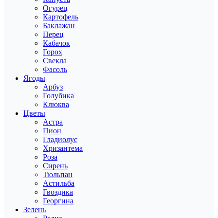
Огурец
Картофель
Баклажан
Перец
Кабачок
Горох
Свекла
Фасоль
Ягоды
Арбуз
Голубика
Клюква
Цветы
Астра
Пион
Гладиолус
Хризантема
Роза
Сирень
Тюльпан
Астильба
Гвоздика
Георгина
Зелень