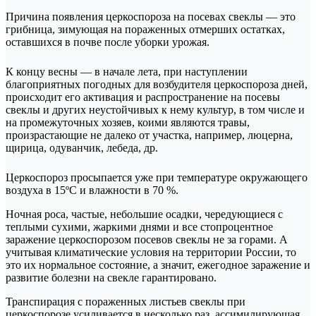
Причина появления церкоспороза на посевах свеклы — это
грибница, зимующая на пораженных отмерших остатках,
оставшихся в почве после уборки урожая.
К концу весны — в начале лета, при наступлении
благоприятных погодных для возбудителя церкоспороза дней,
происходит его активация и распространение на посевы
свеклы и других неустойчивых к нему культур, в том числе и
на промежуточных хозяев, коими являются травы,
произрастающие не далеко от участка, например, люцерна,
щирица, одуванчик, лебеда, др.
Церкоспороз просыпается уже при температуре окружающего
воздуха в 15ºС и влажности в 70 %.
Ночная роса, частые, небольшие осадки, чередующиеся с
теплыми сухими, жаркими днями и все стопроцентное
заражение церкоспорозом посевов свеклы не за горами. А
учитывая климатические условия на территории России, то
это их нормальное состояние, а значит, ежегодное заражение и
развитие болезни на свекле гарантировано.
Транспирация с пораженных листьев свеклы при
церкоспорозе усиливается в несколько раз, ассимилирующая