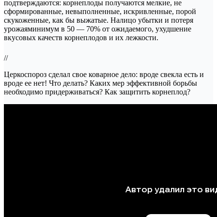
подтверждаются: корнеплоды получаются мелкие, не
сформированные, невыполненные, искривленные, порой
скукоженные, как бы выжатые. Налицо убытки и потеря
урожаяминимум в 50 — 70% от ожидаемого, ухудшение
вкусовых качеств корнеплодов и их лежкости.
//
Церкоспороз сделал свое коварное дело: вроде свекла есть и
вроде ее нет! Что делать? Каких мер эффективной борьбы
необходимо придерживаться? Как защитить корнеплод?