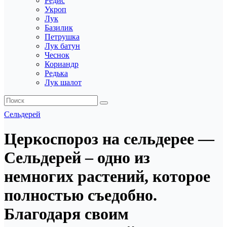
Редис
Укроп
Лук
Базилик
Петрушка
Лук батун
Чеснок
Кориандр
Редька
Лук шалот
Сельдерей
Церкоспороз на сельдерее —
Сельдерей – одно из
немногих растений, которое
полностью съедобно.
Благодаря своим