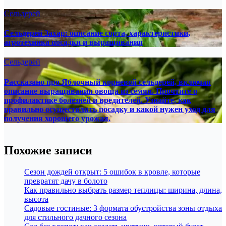
Сельдерей
Сельдерей Захар: описание сорта, характеристики,
агротехника посадки и выращивания
Сельдерей
Рассказано про Яблочный корневой сельдерей, включая
описание выращивания овоща из семян. Прочтите о
профилактике болезней и вредителей. Узнайте, как
правильно осуществлять посадку и какой нужен уход для
получения хорошего урожая.
Похожие записи
Сезон дождей открыт: 5 ошибок в кровле, которые
превратят дачу в болото
Как правильно выбрать размер теплицы: ширина, длина,
высота
Садовые гостиные: 3 формата обустройства зоны отдыха
для стильного дачного сезона