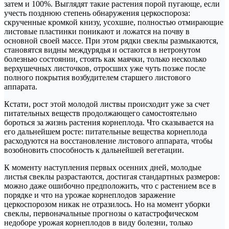
затем и 100%. Выглядят такие растения порой пугающе, если
учесть позднюю степень обнаружения церкоспороза:
скрученные кромкой книзу, усохшие, полностью отмирающие
листовые пластинки поникают и ложатся на почву в
основной своей массе. При этом рядки свеклы размыкаются,
становятся видны междурядья и остаются в нетронутом
болезнью состоянии, стоять как маячки, только несколько
верхушечных листочков, отросших уже чуть позже после
полного покрытия возбудителем старшего листового
аппарата.
Кстати, рост этой молодой листвы происходит уже за счет
питательных веществ продолжающего самостоятельно
бороться за жизнь растения корнеплода. Что сказывается на
его дальнейшем росте: питательные вещества корнеплода
расходуются на восстановление листового аппарата, чтобы
возобновить способность к дальнейшей вегетации.
К моменту наступления первых осенних дней, молодые
листья свеклы разрастаются, достигая стандартных размеров:
можно даже ошибочно предположить, что с растением все в
порядке и что на урожае корнеплодов заражение
церкоспорозом никак не отразилось. Но на момент уборки
свеклы, первоначальные прогнозы о катастрофическом
недоборе урожая корнеплодов в виду болезни, только