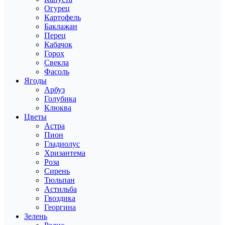
Огурец
Картофель
Баклажан
Перец
Кабачок
Горох
Свекла
Фасоль
Ягоды
Арбуз
Голубика
Клюква
Цветы
Астра
Пион
Гладиолус
Хризантема
Роза
Сирень
Тюльпан
Астильба
Гвоздика
Георгина
Зелень