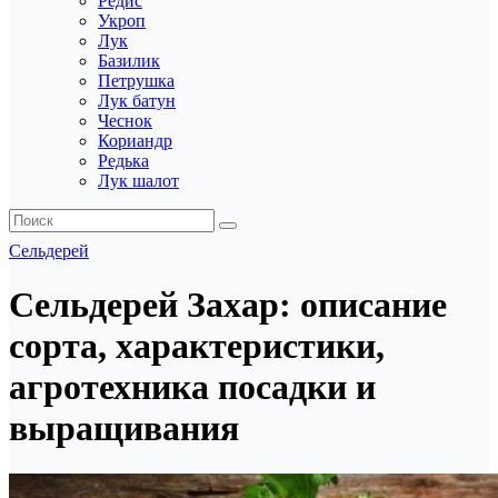
Редис
Укроп
Лук
Базилик
Петрушка
Лук батун
Чеснок
Кориандр
Редька
Лук шалот
Сельдерей
Сельдерей Захар: описание
сорта, характеристики,
агротехника посадки и
выращивания