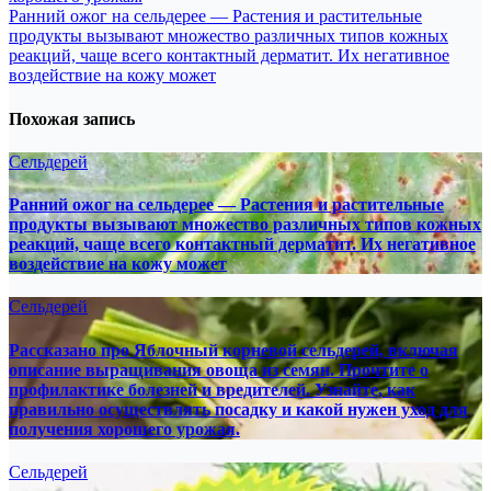
Ранний ожог на сельдерее — Растения и растительные
продукты вызывают множество различных типов кожных
реакций, чаще всего контактный дерматит. Их негативное
воздействие на кожу может
Похожая запись
Сельдерей
Ранний ожог на сельдерее — Растения и растительные
продукты вызывают множество различных типов кожных
реакций, чаще всего контактный дерматит. Их негативное
воздействие на кожу может
Сельдерей
Рассказано про Яблочный корневой сельдерей, включая
описание выращивания овоща из семян. Прочтите о
профилактике болезней и вредителей. Узнайте, как
правильно осуществлять посадку и какой нужен уход для
получения хорошего урожая.
Сельдерей