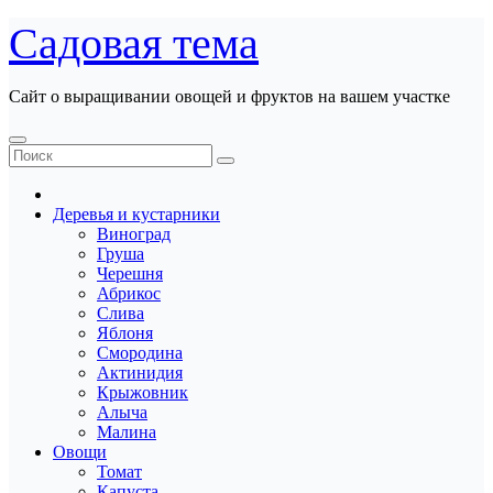
Перейти
Садовая тема
к
содержанию
Сайт о выращивании овощей и фруктов на вашем участке
Деревья и кустарники
Виноград
Груша
Черешня
Абрикос
Слива
Яблоня
Смородина
Актинидия
Крыжовник
Алыча
Малина
Овощи
Томат
Капуста