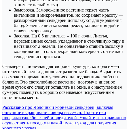
занимает целый месяц.
Заморозка. Замороженное растение теряет часть
витаминов и микроэлементов, но сохраняет красоту —
размороженный сельдерей используют для украшения
блюд. Зеленые листья мелко режут, заливают водой и
ставят в морозилку.
Засолка. На 0,5 кг листьев – 100 г соли. Листья,
пересыпанные солью, укладывают в стеклянную тару и
настаивают 2 недели. Не обязательно ставить засолку в
холодильник – соль прекрасный консервант, он не даст
сельдерею испортиться.
Сельдерей – полезная для здоровья культура, которая имеет
интересный вкус и дополняет различные блюда. Вырастить
его можно в домашних условиях, на подоконнике либо на
балконе. Это светолюбивое растение, поэтому в дневное
время суток его следует оставлять на окне, а с наступлением
сумерек помещать в хорошо освещаемое искусственным
источником место.
Навигация
Рассказано про Яблочный корневой сельдерей, включая
описание выращивания овоща из семян. Прочтите о
по
профилактике болезней и вредителей. Узнайте, как правильно
записям
осуществлять посадку и какой нужен уход для получения
хорошего урожая.