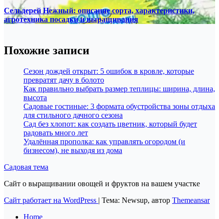
Сельдерей Нежный: описание сорта, характеристики,
агротехника посадки и выращивания
Похожие записи
Сезон дождей открыт: 5 ошибок в кровле, которые
превратят дачу в болото
Как правильно выбрать размер теплицы: ширина, длина,
высота
Садовые гостиные: 3 формата обустройства зоны отдыха
для стильного дачного сезона
Сад без хлопот: как создать цветник, который будет
радовать много лет
Удалённая прополка: как управлять огородом (и
бизнесом), не выходя из дома
Садовая тема
Сайт о выращивании овощей и фруктов на вашем участке
Сайт работает на WordPress
|
Тема: Newsup, автор
Themeansar
Home