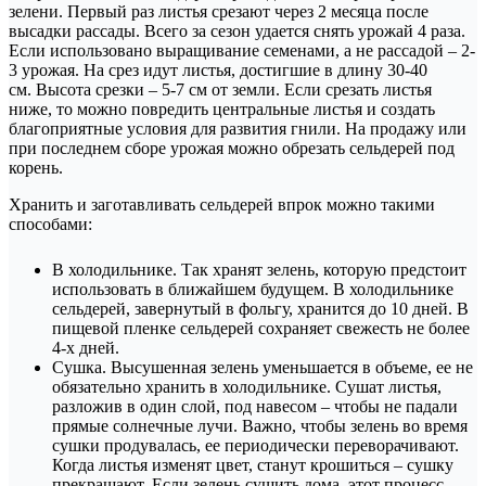
зелени. Первый раз листья срезают через 2 месяца после
высадки рассады. Всего за сезон удается снять урожай 4 раза.
Если использовано выращивание семенами, а не рассадой – 2-
3 урожая. На срез идут листья, достигшие в длину 30-40
см. Высота срезки – 5-7 см от земли. Если срезать листья
ниже, то можно повредить центральные листья и создать
благоприятные условия для развития гнили. На продажу или
при последнем сборе урожая можно обрезать сельдерей под
корень.
Хранить и заготавливать сельдерей впрок можно такими
способами:
В холодильнике. Так хранят зелень, которую предстоит
использовать в ближайшем будущем. В холодильнике
сельдерей, завернутый в фольгу, хранится до 10 дней. В
пищевой пленке сельдерей сохраняет свежесть не более
4-х дней.
Сушка. Высушенная зелень уменьшается в объеме, ее не
обязательно хранить в холодильнике. Сушат листья,
разложив в один слой, под навесом – чтобы не падали
прямые солнечные лучи. Важно, чтобы зелень во время
сушки продувалась, ее периодически переворачивают.
Когда листья изменят цвет, станут крошиться – сушку
прекращают. Если зелень сушить дома, этот процесс