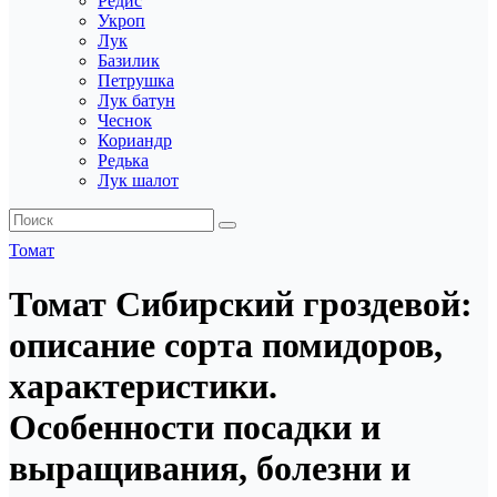
Редис
Укроп
Лук
Базилик
Петрушка
Лук батун
Чеснок
Кориандр
Редька
Лук шалот
Томат
Томат Сибирский гроздевой:
описание сорта помидоров,
характеристики.
Особенности посадки и
выращивания, болезни и