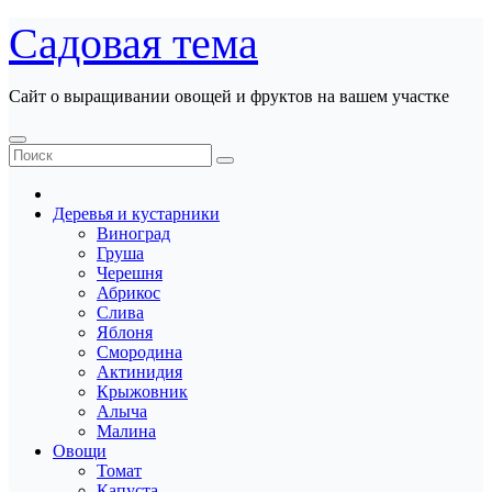
Перейти
Садовая тема
к
содержанию
Сайт о выращивании овощей и фруктов на вашем участке
Деревья и кустарники
Виноград
Груша
Черешня
Абрикос
Слива
Яблоня
Смородина
Актинидия
Крыжовник
Алыча
Малина
Овощи
Томат
Капуста