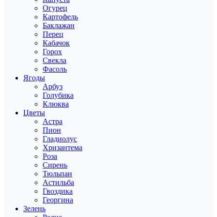
Огурец
Картофель
Баклажан
Перец
Кабачок
Горох
Свекла
Фасоль
Ягоды
Арбуз
Голубика
Клюква
Цветы
Астра
Пион
Гладиолус
Хризантема
Роза
Сирень
Тюльпан
Астильба
Гвоздика
Георгина
Зелень