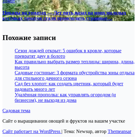
Томат
Цикады на томатах — Лет пять назад на моих молодых
кустиках томатов стали происходить странные…
Похожие записи
Сезон дождей открыт: 5 ошибок в кровле, которые
превратят дачу в болото
Как правильно выбрать размер теплицы: ширина, длина,
высота
Садовые гостиные: 3 формата обустройства зоны отдыха
для стильного дачного сезона
Сад без хлопот: как создать цветник, который будет
радовать много лет
Удалённая прополка: как управлять огородом (и
бизнесом), не выходя из дома
Садовая тема
Сайт о выращивании овощей и фруктов на вашем участке
Сайт работает на WordPress
|
Тема: Newsup, автор
Themeansar