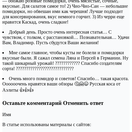
— обожаю розовые помидорки, очень мясистые, сочные,
вкусные. Для салатов самое то! 2) Чио-Чио-Сан — небольшие
помидорки, но обвешан ими как черешня! Лучше подходит
для консервирования, вкус немного горчит. 3) Из черри еще
нравится Каскад, очень сладкие!
Добрый день. Просто очень интересная статья… С
чувством, с толком, с расстановкой… Познавательная… Удачи
Вам, Владимир. Пусть сбудутся Ваши желания!
Мне самое главное, чтобы кусты не болели и помидорки
вкусные были. Я сажал семена Ляна и Персей в Германии. Ну
такой шикарный урожай! ???????????? Спасибо создателям
сорта! ????????????????????????????
Очень много помидор и советов! Спасибо… такая красота.
Оооооочень нравятся ваши обзоры 🤔🤗😉 Русская коса от
Аэлиты 👍👍👍
Оставьте комментарий Отменить ответ
Имя
В статье использованы материалы с сайтов: