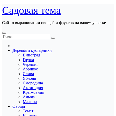
Перейти
Садовая тема
к
содержанию
Сайт о выращивании овощей и фруктов на вашем участке
Деревья и кустарники
Виноград
Груша
Черешня
Абрикос
Слива
Яблоня
Смородина
Актинидия
Крыжовник
Алыча
Малина
Овощи
Томат
Капуста