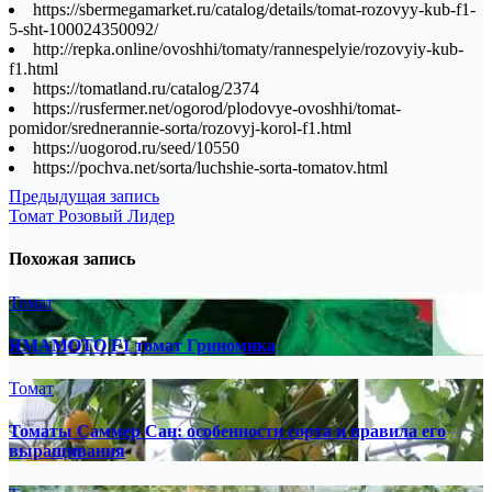
https://sbermegamarket.ru/catalog/details/tomat-rozovyy-kub-f1-
5-sht-100024350092/
http://repka.online/ovoshhi/tomaty/rannespelyie/rozovyiy-kub-
f1.html
https://tomatland.ru/catalog/2374
https://rusfermer.net/ogorod/plodovye-ovoshhi/tomat-
pomidor/srednerannie-sorta/rozovyj-korol-f1.html
https://uogorod.ru/seed/10550
https://pochva.net/sorta/luchshie-sorta-tomatov.html
Навигация
Предыдущая запись
Томат Розовый Лидер
по
записям
Похожая запись
Томат
ЯМАМОТО F1 томат Гриномика
Томат
Томаты Саммер Сан: особенности сорта и правила его
выращивания