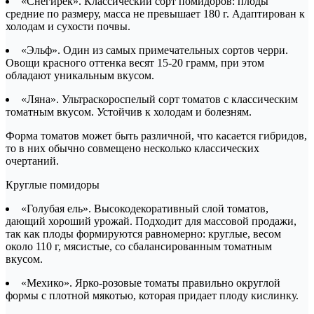
«Снегирек». Классический сорт помидоров: плоды
средние по размеру, масса не превышает 180 г. Адаптирован к
холодам и сухости почвы.
«Эльф». Один из самых примечательных сортов черри.
Овощи красного оттенка весят 15-20 грамм, при этом
обладают уникальным вкусом.
«Ляна». Ультраскороспелый сорт томатов с классическим
томатным вкусом. Устойчив к холодам и болезням.
Форма томатов может быть различной, что касается гибридов,
то в них обычно совмещено несколько классических
очертаний.
Круглые помидоры
«Голубая ель». Высокодекоративный слой томатов,
дающий хороший урожай. Подходит для массовой продажи,
так как плоды формируются равномерно: круглые, весом
около 110 г, мясистые, со сбалансированным томатным
вкусом.
«Мехико». Ярко-розовые томаты правильно округлой
формы с плотной мякотью, которая придает плоду кислинку.