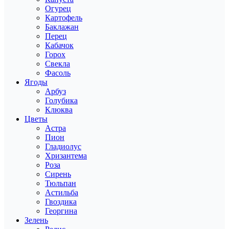
Огурец
Картофель
Баклажан
Перец
Кабачок
Горох
Свекла
Фасоль
Ягоды
Арбуз
Голубика
Клюква
Цветы
Астра
Пион
Гладиолус
Хризантема
Роза
Сирень
Тюльпан
Астильба
Гвоздика
Георгина
Зелень