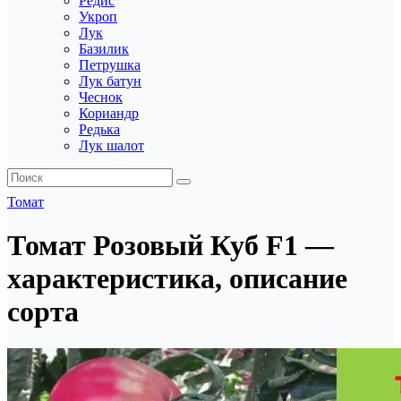
Редис
Укроп
Лук
Базилик
Петрушка
Лук батун
Чеснок
Кориандр
Редька
Лук шалот
Томат
Томат Розовый Куб F1 —
характеристика, описание
сорта