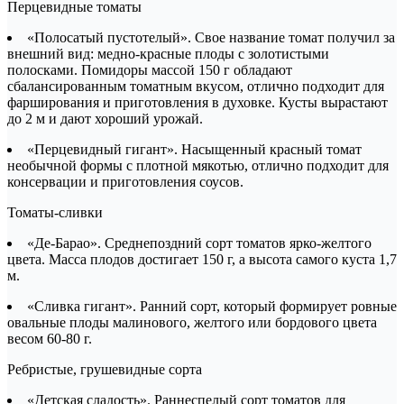
Перцевидные томаты
«Полосатый пустотелый». Свое название томат получил за
внешний вид: медно-красные плоды с золотистыми
полосками. Помидоры массой 150 г обладают
сбалансированным томатным вкусом, отлично подходит для
фарширования и приготовления в духовке. Кусты вырастают
до 2 м и дают хороший урожай.
«Перцевидный гигант». Насыщенный красный томат
необычной формы с плотной мякотью, отлично подходит для
консервации и приготовления соусов.
Томаты-сливки
«Де-Барао». Среднепоздний сорт томатов ярко-желтого
цвета. Масса плодов достигает 150 г, а высота самого куста 1,7
м.
«Сливка гигант». Ранний сорт, который формирует ровные
овальные плоды малинового, желтого или бордового цвета
весом 60-80 г.
Ребристые, грушевидные сорта
«Детская сладость». Раннеспелый сорт томатов для