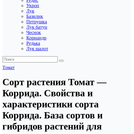
Редис
Укроп
Лук
Базилик
Петрушка
Лук батун
Чеснок
Кориандр
Редька
Лук шалот
Томат
Сорт растения Томат —
Коррида. Свойства и
характеристики сорта
Коррида. База сортов и
гибридов растений для