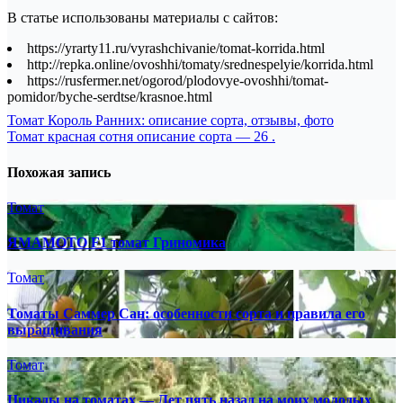
В статье использованы материалы с сайтов:
https://yrarty11.ru/vyrashchivanie/tomat-korrida.html
http://repka.online/ovoshhi/tomaty/srednespelyie/korrida.html
https://rusfermer.net/ogorod/plodovye-ovoshhi/tomat-
pomidor/byche-serdtse/krasnoe.html
Навигация
Томат Король Ранних: описание сорта, отзывы, фото
Томат красная сотня описание сорта — 26 .
по
записям
Похожая запись
Томат
ЯМАМОТО F1 томат Гриномика
Томат
Томаты Саммер Сан: особенности сорта и правила его
выращивания
Томат
Цикады на томатах — Лет пять назад на моих молодых