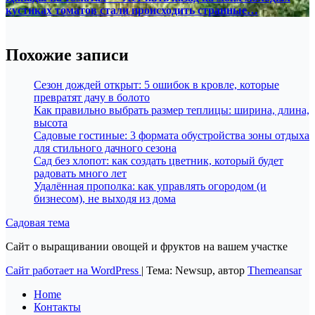
кустиках томатов стали происходить странные…
Похожие записи
Сезон дождей открыт: 5 ошибок в кровле, которые
превратят дачу в болото
Как правильно выбрать размер теплицы: ширина, длина,
высота
Садовые гостиные: 3 формата обустройства зоны отдыха
для стильного дачного сезона
Сад без хлопот: как создать цветник, который будет
радовать много лет
Удалённая прополка: как управлять огородом (и
бизнесом), не выходя из дома
Садовая тема
Сайт о выращивании овощей и фруктов на вашем участке
Сайт работает на WordPress
|
Тема: Newsup, автор
Themeansar
Home
Контакты