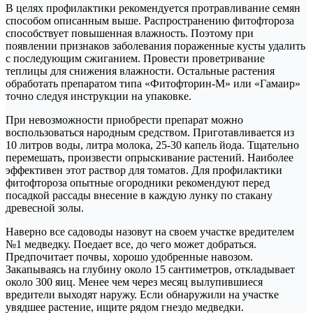
В целях профилактики рекомендуется протравливание семян
способом описанным выше. Распространению фитофтороза
способствует повышенная влажность. Поэтому при
появлении признаков заболевания пораженные кусты удалить
с последующим сжиганием. Провести проветривание
теплицы для снижения влажности. Остальные растения
обработать препаратом типа «Фитофторин-М» или «Гамаир»
точно следуя инструкции на упаковке.
При невозможности приобрести препарат можно
воспользоваться народным средством. Приготавливается из
10 литров воды, литра молока, 25-30 капель йода. Тщательно
перемешать, произвести опрыскивание растений. Наиболее
эффективен этот раствор для томатов. Для профилактики
фитофтороза опытные огородники рекомендуют перед
посадкой рассады внесение в каждую лунку по стакану
древесной золы.
Наверно все садоводы назовут на своем участке вредителем
№1 медведку. Поедает все, до чего может добраться.
Предпочитает почвы, хорошо удобренные навозом.
Закапываясь на глубину около 15 сантиметров, откладывает
около 300 яиц. Менее чем через месяц вылупившиеся
вредители выходят наружу. Если обнаружили на участке
увядшее растение, ищите рядом гнездо медведки.