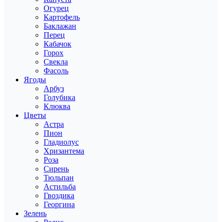
Огурец
Картофель
Баклажан
Перец
Кабачок
Горох
Свекла
Фасоль
Ягоды
Арбуз
Голубика
Клюква
Цветы
Астра
Пион
Гладиолус
Хризантема
Роза
Сирень
Тюльпан
Астильба
Гвоздика
Георгина
Зелень