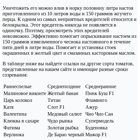
Уничтожить его можно влив в норку половину литра настоя
приготовленного из 10 литров воды и 150 граммов жгучего
перца. К одним из самых неприятных вредителей относится и
белокрылка. Этот вредитель никогда не появляется в
одиночку. Поэтому, просмотреть этих вредителей
невозможно. Эффективно помогает опрыскивание настоем из
150 граммов измельченного чеснока настоянного в течение
пяти дней в литре воды. Помогает и установка стоек
окрашенных в желтый цвет и смазанных касторовым маслом.
В таблице ниже вы найдете ссылки на другие сорта томатов,
представленные на нашем сайте и имеющие разные сроки
созревания:
Раннеспелые
Среднепоздние
Среднеранние
Малиновое виконте
Желтый банан
Пинк Буш F1
Царь колокол
Титан
Фламинго
Катя
Слот F1
Ажур
Валентина
Медовый салют
Чио Чио Сан
Клюква в сахаре
Чудо рынка
Супермодель
Фатима
Золотая рыбка
Буденовка
Верлиока
Де Барао черный
Мажор F1