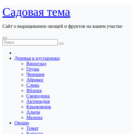
Перейти
Садовая тема
к
содержанию
Сайт о выращивании овощей и фруктов на вашем участке
Деревья и кустарники
Виноград
Груша
Черешня
Абрикос
Слива
Яблоня
Смородина
Актинидия
Крыжовник
Алыча
Малина
Овощи
Томат
Капуста