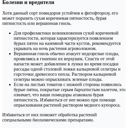
Болезни и вредители
Хотя данный сорт помидоров устойчив к фитофторозу, его
может поразить сухая коричневая пятнистость, бурая
пятнистость или вершинная гниль.
Для профилактики возникновения сухой коричневой
пятнистости, которая характеризуется появлением
бурых пятен на наземной части кустов, рекомендуется
укрывать на ночь растения агроволокном.
Вершинная гниль обычно атакует недозрелые плоды,
проявляясь в гниении их верхушек. Спасти от этой
напасти может добавление в лунки во время посадки
рассады одной столовой ложки кальциевой селитры и
горсточки древесного пепла. Раствором кальциевой
селитры можно опрыскивать зеленые плоды.
Если на листьях томатов с нижней стороны появились
бурые пятна, покрытые серым бархатистым налетом, это
означает, что ваши помидоры атаковала бурая
пятнистость. Избавиться от нее можно при помощи
опрыскивания растений раствором медного купороса.
Избавиться от них поможет обработка растений
специальными биохимическими препаратами.