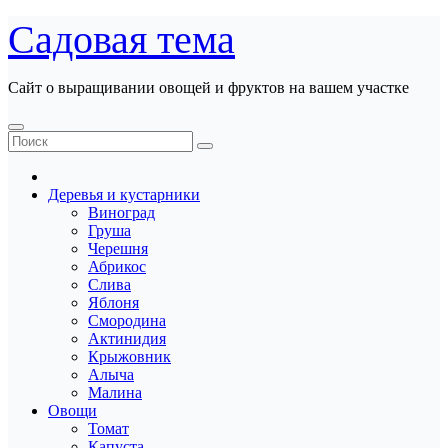
Перейти
Садовая тема
к
содержанию
Сайт о выращивании овощей и фруктов на вашем участке
Деревья и кустарники
Виноград
Груша
Черешня
Абрикос
Слива
Яблоня
Смородина
Актинидия
Крыжовник
Алыча
Малина
Овощи
Томат
Капуста