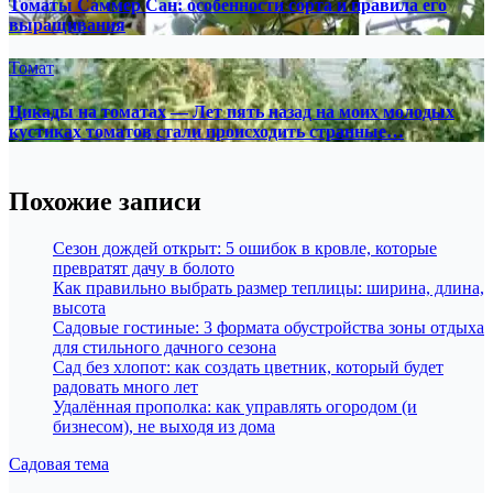
Томаты Саммер Сан: особенности сорта и правила его
выращивания
Томат
Цикады на томатах — Лет пять назад на моих молодых
кустиках томатов стали происходить странные…
Похожие записи
Сезон дождей открыт: 5 ошибок в кровле, которые
превратят дачу в болото
Как правильно выбрать размер теплицы: ширина, длина,
высота
Садовые гостиные: 3 формата обустройства зоны отдыха
для стильного дачного сезона
Сад без хлопот: как создать цветник, который будет
радовать много лет
Удалённая прополка: как управлять огородом (и
бизнесом), не выходя из дома
Садовая тема