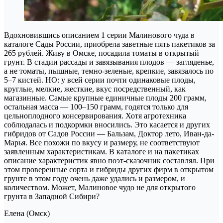
Вдохновившись описанием 1 серии Малинового чуда в
каталоге Сады России, приобрела заветные пять пакетиков за
265 рублей. Живу в Омске, посадила томаты в открытый
грунт. В стадии рассады и завязывания плодов — загляденье,
а не томаты, пышные, темно-зеленые, крепкие, завязалось по
5–7 кистей. НО: у всей серии почти одинаковые плоды,
круглые, мелкие, жесткие, вкус посредственный, как
магазинные. Самые крупные единичные плоды 200 грамм,
остальная масса — 100–150 грамм, годятся только для
цельноплодного консервирования. Хотя агротехника
соблюдалась и подкормки вносились. Это касается и других
гибридов от Садов России — Бальзам, Доктор лето, Иван-да-
Марья. Все похожи по вкусу и размеру, не соответствуют
заявленным характеристикам. В каталоге и на пакетиках
описание характеристик явно поэт-сказочник составлял. При
этом проверенные сорта и гибриды других фирм в открытом
грунте в этом году очень даже удались и размером, и
количеством. Может, Малиновое чудо не для открытого
грунта в Западной Сибири?
Елена (Омск)