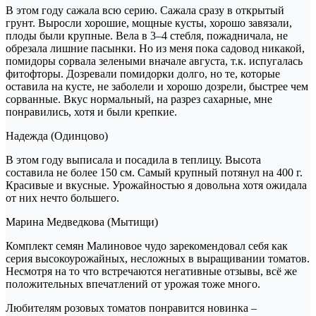
В этом году сажала всю серию. Сажала сразу в открытый
грунт. Выросли хорошие, мощные кусты, хорошо завязали,
плоды были крупные. Вела в 3–4 стебля, пожадничала, не
обрезала лишние пасынки. Но из меня пока садовод никакой,
помидоры сорвала зелеными вначале августа, т.к. испугалась
фитофторы. Дозревали помидорки долго, но те, которые
оставила на кусте, не заболели и хорошо дозрели, быстрее чем
сорванные. Вкус нормальный, на разрез сахарные, мне
понравились, хотя и были крепкие.
Надежда (Одинцово)
В этом году выписала и посадила в теплицу. Высота
составила не более 150 см. Самый крупный потянул на 400 г.
Красивые и вкусные. Урожайностью я довольна хотя ожидала
от них нечто большего.
Марина Медведкова (Мытищи)
Комплект семян Малиновое чудо зарекомендовал себя как
серия высокоурожайных, несложных в выращивании томатов.
Несмотря на то что встречаются негативные отзывы, всё же
положительных впечатлений от урожая тоже много.
Любителям розовых томатов понравится новинка –