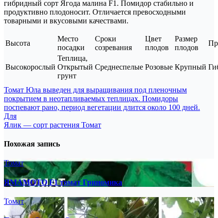
гибридный сорт Ягода малина F1. Помидор стабильно и
продуктивно плодоносит. Отличается превосходными
товарными и вкусовыми качествами.
Место
Сроки
Цвет
Размер
Высота
Пр
посадки
созревания
плодов
плодов
Теплица,
Высокорослый
Открытый
Среднеспелые
Розовые
Крупный
Ги
грунт
Навигация
Томат Юла выведен для выращивания под пленочным
покрытием в неотапливаемых теплицах. Помидоры
по
поспевают рано, период вегетации длится около 100 дней.
записям
Для
Ялик — сорт растения Томат
Похожая запись
Томат
ЯМАМОТО F1 томат Гриномика
Томат