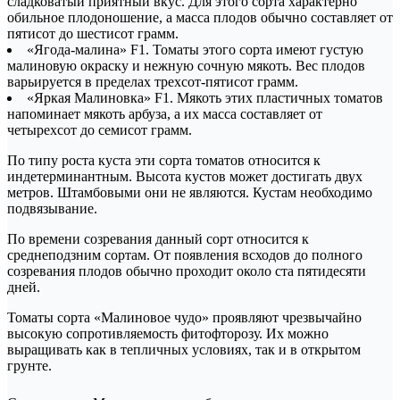
сладковатый приятный вкус. Для этого сорта характерно
обильное плодоношение, а масса плодов обычно составляет от
пятисот до шестисот грамм.
«Ягода-малина» F1. Томаты этого сорта имеют густую
малиновую окраску и нежную сочную мякоть. Вес плодов
варьируется в пределах трехсот-пятисот грамм.
«Яркая Малиновка» F1. Мякоть этих пластичных томатов
напоминает мякоть арбуза, а их масса составляет от
четырехсот до семисот грамм.
По типу роста куста эти сорта томатов относится к
индетерминантным. Высота кустов может достигать двух
метров. Штамбовыми они не являются. Кустам необходимо
подвязывание.
По времени созревания данный сорт относится к
среднеподзним сортам. От появления всходов до полного
созревания плодов обычно проходит около ста пятидесяти
дней.
Томаты сорта «Малиновое чудо» проявляют чрезвычайно
высокую сопротивляемость фитофторозу. Их можно
выращивать как в тепличных условиях, так и в открытом
грунте.