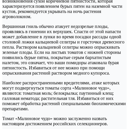
возникновения сухой коричневой пятнистости, которая
характеризуется появлением бурых пятен на наземной части
кустов, рекомендуется укрывать на ночь растения
агроволокном.
Вершинная гниль обычно атакует недозрелые плоды,
проявляясь в гниении их верхушек. Спасти от этой напасти
может добавление в лунки во время посадки рассады одной
столовой ложки кальциевой селитры и горсточки древесного
пепла. Раствором кальциевой селитры можно опрыскивать
зеленые плоды. Если на листьях томатов с нижней стороны
появились бурые пятна, покрытые серым бархатистым
налетом, это означает, что ваши помидоры атаковала бурая
пятнистость. Избавиться от нее можно при помощи
опрыскивания растений раствором медного купороса.
Наиболее распространенными вредителями, атаке которых
могут подвергнуться томаты сорта «Малиновое чудо»,
являются: томатная моль; белокрылка; паутинный клещ;
галловая нематода; растительная тля. Избавиться от них
поможет обработка растений специальными биохимическими
препаратами.
Томат «Малиновое чудо» можно заслуженно назвать
настоящим достижением российских селекционеров.