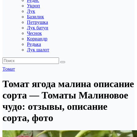
Редис
Укроп
Лук
Базилик
Петрушка
Лук батун
Чеснок
Кориандр
Редька
Лук шалот
Томат
Томат ягода малина описание
сорта — Томаты Малиновое
чудо: отзывы, описание
сорта, фото