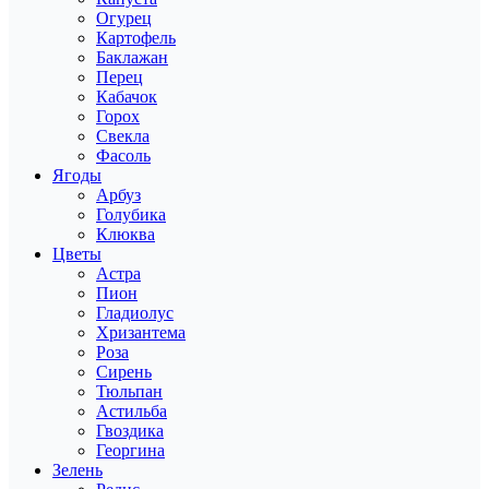
Огурец
Картофель
Баклажан
Перец
Кабачок
Горох
Свекла
Фасоль
Ягоды
Арбуз
Голубика
Клюква
Цветы
Астра
Пион
Гладиолус
Хризантема
Роза
Сирень
Тюльпан
Астильба
Гвоздика
Георгина
Зелень