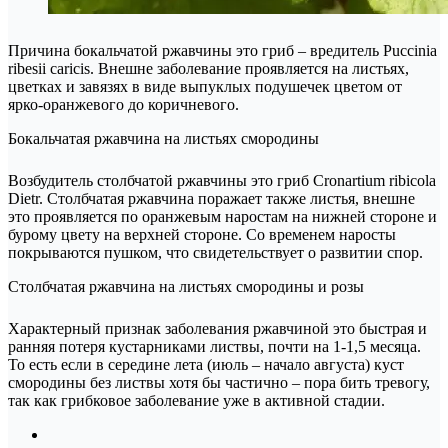
Причина бокальчатой ржавчины это гриб – вредитель Puccinia
ribesii caricis. Внешне заболевание проявляется на листьях,
цветках и завязях в виде выпуклых подушечек цветом от
ярко-оранжевого до коричневого.
Бокальчатая ржавчина на листьях смородины
Возбудитель столбчатой ржавчины это гриб Cronartium ribicola
Dietr. Столбчатая ржавчина поражает также листья, внешне
это проявляется по оранжевым наростам на нижней стороне и
бурому цвету на верхней стороне. Со временем наросты
покрываются пушком, что свидетельствует о развитии спор.
Столбчатая ржавчина на листьях смородины и розы
Характерный признак заболевания ржавчиной это быстрая и
ранняя потеря кустарниками листвы, почти на 1-1,5 месяца.
То есть если в середине лета (июль – начало августа) куст
смородины без листвы хотя бы частично – пора бить тревогу,
так как грибковое заболевание уже в активной стадии.