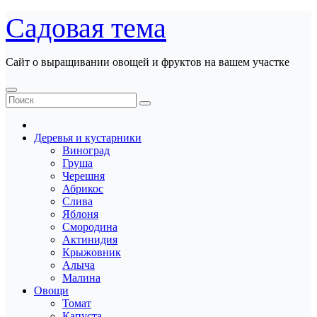
Перейти
Садовая тема
к
содержанию
Сайт о выращивании овощей и фруктов на вашем участке
Деревья и кустарники
Виноград
Груша
Черешня
Абрикос
Слива
Яблоня
Смородина
Актинидия
Крыжовник
Алыча
Малина
Овощи
Томат
Капуста