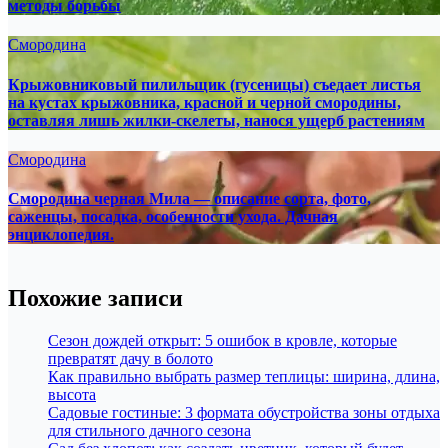
методы борьбы
Смородина
Крыжовниковый пилильщик (гусеницы) съедает листья
на кустах крыжовника, красной и черной смородины,
оставляя лишь жилки-скелеты, нанося ущерб растениям
Смородина
Смородина черная Мила — описание сорта, фото,
саженцы, посадка, особенности ухода. Дачная
энциклопедия.
Похожие записи
Сезон дождей открыт: 5 ошибок в кровле, которые
превратят дачу в болото
Как правильно выбрать размер теплицы: ширина, длина,
высота
Садовые гостиные: 3 формата обустройства зоны отдыха
для стильного дачного сезона