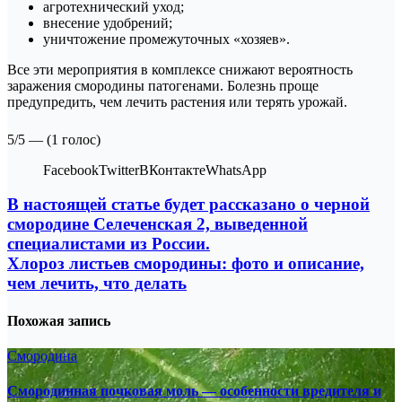
агротехнический уход;
внесение удобрений;
уничтожение промежуточных «хозяев».
Все эти мероприятия в комплексе снижают вероятность
заражения смородины патогенами. Болезнь проще
предупредить, чем лечить растения или терять урожай.
5/5 — (1 голос)
FacebookTwitterВКонтактеWhatsApp
Навигация
В настоящей статье будет рассказано о черной
смородине Селеченская 2, выведенной
по
специалистами из России.
записям
Хлороз листьев смородины: фото и описание,
чем лечить, что делать
Похожая запись
Смородина
Смородинная почковая моль — особенности вредителя и