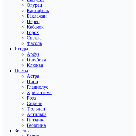
Огурец
Картофель
Баклажан
Перец
Кабачок
Горох
Свекла
Фасоль
Ягоды
Арбуз
Голубика
Клюква
Цветы
Астра
Пион
Гладиолус
Хризантема
Роза
Сирень
Тюльпан
Астильба
Гвоздика
Георгина
Зелень