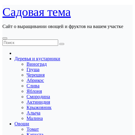
Перейти
Садовая тема
к
содержанию
Сайт о выращивании овощей и фруктов на вашем участке
Деревья и кустарники
Виноград
Груша
Черешня
Абрикос
Слива
Яблоня
Смородина
Актинидия
Крыжовник
Алыча
Малина
Овощи
Томат
Капуста