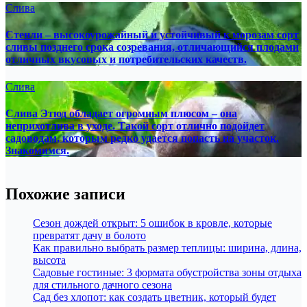
Слива
Стенли – высокоурожайный и устойчивый к морозам сорт
сливы позднего срока созревания, отличающийся плодами
отличных вкусовых и потребительских качеств.
Слива
Слива Этюд обладает огромным плюсом – она
неприхотлива в уходе. Такой сорт отлично подойдет
садоводам, которым редко удается попасть на участок.
Знакомимся.
Похожие записи
Сезон дождей открыт: 5 ошибок в кровле, которые
превратят дачу в болото
Как правильно выбрать размер теплицы: ширина, длина,
высота
Садовые гостиные: 3 формата обустройства зоны отдыха
для стильного дачного сезона
Сад без хлопот: как создать цветник, который будет