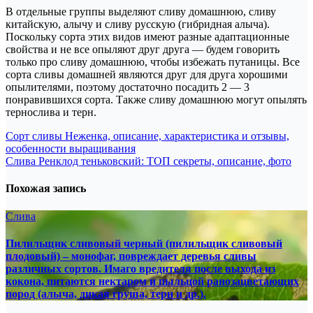
В отдельные группы выделяют сливу домашнюю, сливу
китайскую, алычу и сливу русскую (гибридная алыча).
Поскольку сорта этих видов имеют разные адаптационные
свойства и не все опыляют друг друга — будем говорить
только про сливу домашнюю, чтобы избежать путаницы. Все
сорта сливы домашней являются друг для друга хорошими
опылителями, поэтому достаточно посадить 2 — 3
понравившихся сорта. Также сливу домашнюю могут опылять
тернослива и терн.
Навигация
Сорт сливы Неженка, описание, характеристика и отзывы,
особенности выращивания
по
Слива Ренклод теньковский: ТОП секреты, описание, фото
записям
Похожая запись
Слива
Пилильщик сливовый черный (пилильщик сливовый
плодовый) – монофаг, повреждает деревья сливы
различных сортов. Имаго вредителя после выхода из
кокона, питаются нектаром и пыльцой ранозацветающих
пород (алыча, дикая груша, терн и др.).