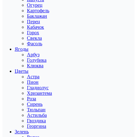
Огурец
Картофель
Баклажан
Перец
Кабачок
Горох
Свекла
Фасоль
Ягоды
Арбуз
Голубика
Клюква
Цветы
Астра
Пион
Гладиолус
Хризантема
Роза
Сирень
Тюльпан
Астильба
Гвоздика
Георгина
Зелень