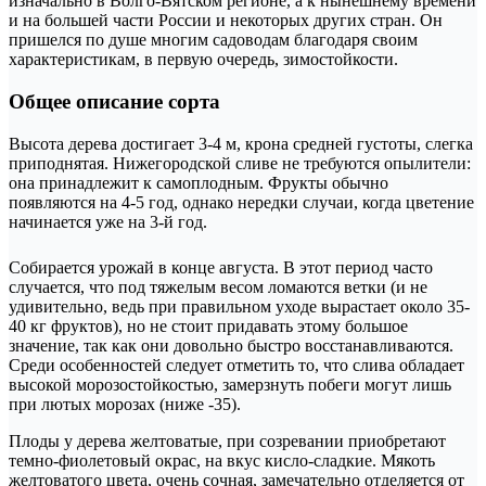
изначально в Волго-Вятском регионе, а к нынешнему времени
и на большей части России и некоторых других стран. Он
пришелся по душе многим садоводам благодаря своим
характеристикам, в первую очередь, зимостойкости.
Общее описание сорта
Высота дерева достигает 3-4 м, крона средней густоты, слегка
приподнятая. Нижегородской сливе не требуются опылители:
она принадлежит к самоплодным. Фрукты обычно
появляются на 4-5 год, однако нередки случаи, когда цветение
начинается уже на 3-й год.
Собирается урожай в конце августа. В этот период часто
случается, что под тяжелым весом ломаются ветки (и не
удивительно, ведь при правильном уходе вырастает около 35-
40 кг фруктов), но не стоит придавать этому большое
значение, так как они довольно быстро восстанавливаются.
Среди особенностей следует отметить то, что слива обладает
высокой морозостойкостью, замерзнуть побеги могут лишь
при лютых морозах (ниже -35).
Плоды у дерева желтоватые, при созревании приобретают
темно-фиолетовый окрас, на вкус кисло-сладкие. Мякоть
желтоватого цвета, очень сочная, замечательно отделяется от