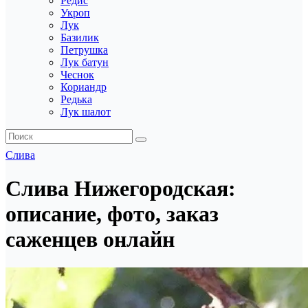
Редис
Укроп
Лук
Базилик
Петрушка
Лук батун
Чеснок
Кориандр
Редька
Лук шалот
Слива
Слива Нижегородская:
описание, фото, заказ
саженцев онлайн