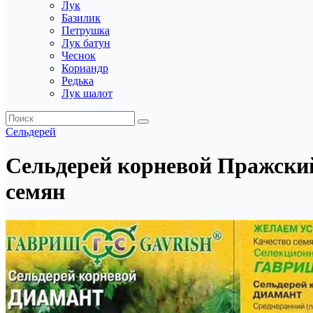
Лук
Базилик
Петрушка
Лук батун
Чеснок
Кориандр
Редька
Лук шалот
Сельдерей
Сельдерей корневой Пражский
семян