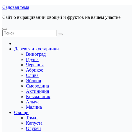
Перейти
Садовая тема
к
Сайт о выращивании овощей и фруктов на вашем участке
содержанию
Деревья и кустарники
Виноград
Груша
Черешня
Абрикос
Слива
Яблоня
Смородина
Актинидия
Крыжовник
Алыча
Малина
Овощи
Томат
Капуста
Огурец