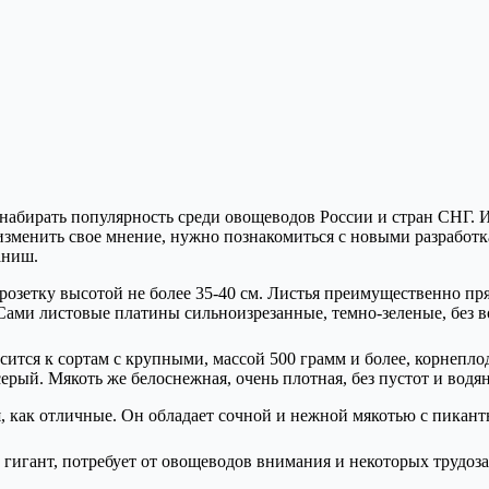
 набирать популярность среди овощеводов России и стран СНГ. И
изменить свое мнение, нужно познакомиться с новыми разработ
аниш.
озетку высотой не более 35-40 см. Листья преимущественно пря
 Сами листовые платины сильноизрезанные, темно-зеленые, без
ится к сортам с крупными, массой 500 грамм и более, корнепло
рый. Мякоть же белоснежная, очень плотная, без пустот и водя
 как отличные. Он обладает сочной и нежной мякотью с пикант
гигант, потребует от овощеводов внимания и некоторых трудоза