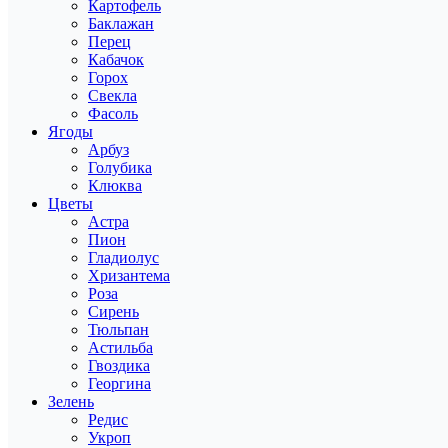
Картофель
Баклажан
Перец
Кабачок
Горох
Свекла
Фасоль
Ягоды
Арбуз
Голубика
Клюква
Цветы
Астра
Пион
Гладиолус
Хризантема
Роза
Сирень
Тюльпан
Астильба
Гвоздика
Георгина
Зелень
Редис
Укроп