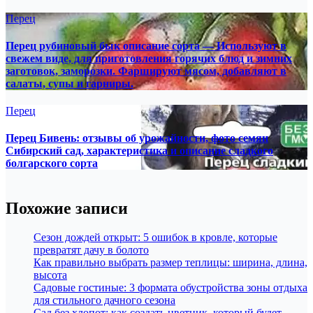
Перец
Перец рубиновый бык описание сорта — Используют в
свежем виде, для приготовления горячих блюд и зимних
заготовок, заморозки. Фаршируют мясом, добавляют в
салаты, супы и гарниры.
Перец
Перец Бивень: отзывы об урожайности, фото семян
Сибирский сад, характеристика и описание сладкого
болгарского сорта
Похожие записи
Сезон дождей открыт: 5 ошибок в кровле, которые
превратят дачу в болото
Как правильно выбрать размер теплицы: ширина, длина,
высота
Садовые гостиные: 3 формата обустройства зоны отдыха
для стильного дачного сезона
Сад без хлопот: как создать цветник, который будет