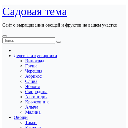
Перейти
Садовая тема
к
содержанию
Сайт о выращивании овощей и фруктов на вашем участке
Деревья и кустарники
Виноград
Груша
Черешня
Абрикос
Слива
Яблоня
Смородина
Актинидия
Крыжовник
Алыча
Малина
Овощи
Томат
Капуста