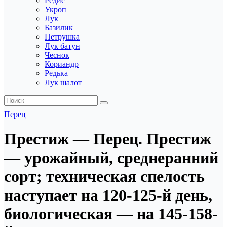
Редис
Укроп
Лук
Базилик
Петрушка
Лук батун
Чеснок
Кориандр
Редька
Лук шалот
Перец
Престиж — Перец. Престиж
— урожайный, среднеранний
сорт; техническая спелость
наступает на 120-125-й день,
биологическая — на 145-158-