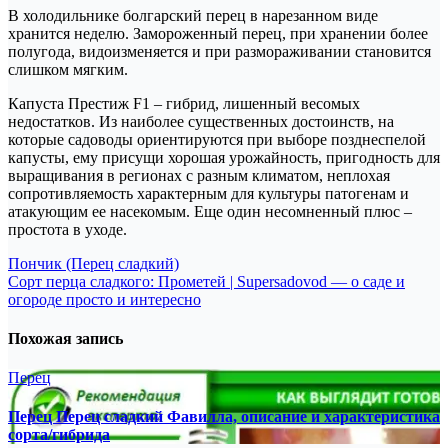
В холодильнике болгарский перец в нарезанном виде
хранится неделю. Замороженный перец, при хранении более
полугода, видоизменяется и при размораживании становится
слишком мягким.
Капуста Престиж F1 – гибрид, лишенный весомых
недостатков. Из наиболее существенных достоинств, на
которые садоводы ориентируются при выборе позднеспелой
капусты, ему присущи хорошая урожайность, пригодность для
выращивания в регионах с разным климатом, неплохая
сопротивляемость характерным для культуры патогенам и
атакующим ее насекомым. Еще один несомненный плюс –
простота в уходе.
Навигация
Пончик (Перец сладкий)
Сорт перца сладкого: Прометей | Supersadovod — о саде и
по
огороде просто и интересно
записям
Похожая запись
Перец
Перец Перец сладкий Фавилла, описание и характеристика
сорта/гибрида