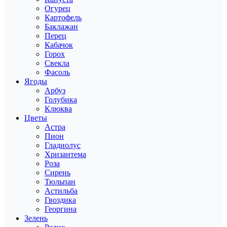
Огурец
Картофель
Баклажан
Перец
Кабачок
Горох
Свекла
Фасоль
Ягоды
Арбуз
Голубика
Клюква
Цветы
Астра
Пион
Гладиолус
Хризантема
Роза
Сирень
Тюльпан
Астильба
Гвоздика
Георгина
Зелень