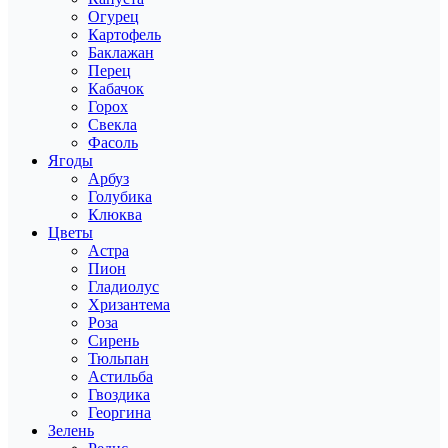
Огурец
Картофель
Баклажан
Перец
Кабачок
Горох
Свекла
Фасоль
Ягоды
Арбуз
Голубика
Клюква
Цветы
Астра
Пион
Гладиолус
Хризантема
Роза
Сирень
Тюльпан
Астильба
Гвоздика
Георгина
Зелень