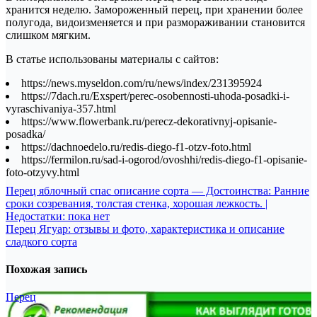
хранится неделю. Замороженный перец, при хранении более
полугода, видоизменяется и при размораживании становится
слишком мягким.
В статье использованы материалы с сайтов:
https://news.myseldon.com/ru/news/index/231395924
https://7dach.ru/Exspert/perec-osobennosti-uhoda-posadki-i-
vyraschivaniya-357.html
https://www.flowerbank.ru/perecz-dekorativnyj-opisanie-
posadka/
https://dachnoedelo.ru/redis-diego-f1-otzv-foto.html
https://fermilon.ru/sad-i-ogorod/ovoshhi/redis-diego-f1-opisanie-
foto-otzyvy.html
Навигация
Перец яблочный спас описание сорта — Достоинства: Ранние
сроки созревания, толстая стенка, хорошая лежкость. |
по
Недостатки: пока нет
записям
Перец Ягуар: отзывы и фото, характеристика и описание
сладкого сорта
Похожая запись
Перец