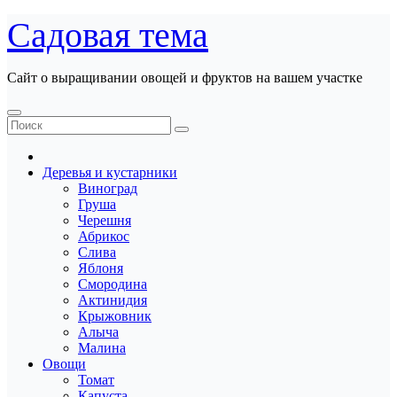
Перейти
Садовая тема
к
содержанию
Сайт о выращивании овощей и фруктов на вашем участке
Деревья и кустарники
Виноград
Груша
Черешня
Абрикос
Слива
Яблоня
Смородина
Актинидия
Крыжовник
Алыча
Малина
Овощи
Томат
Капуста