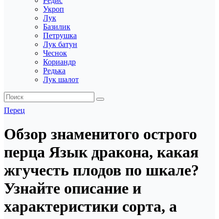
Редис
Укроп
Лук
Базилик
Петрушка
Лук батун
Чеснок
Кориандр
Редька
Лук шалот
Перец
Обзор знаменитого острого
перца Язык дракона, какая
жгучесть плодов по шкале?
Узнайте описание и
характеристики сорта, а