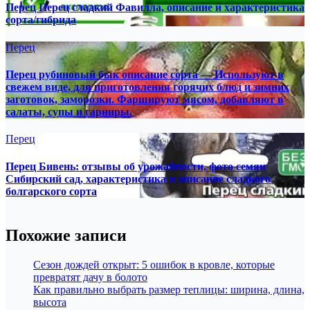
Перец Перец сладкий Фавилла, описание и характеристика
сорта/гибрида
Перец
Перец рубиновый бык описание сорта — Используют в
свежем виде, для приготовления горячих блюд и зимних
заготовок, заморозки. Фаршируют мясом, добавляют в
салаты, супы и гарниры.
Перец
Перец Бивень: отзывы об урожайности, фото семян
Сибирский сад, характеристика и описание сладкого
болгарского сорта
Похожие записи
Сезон дождей открыт: 5 ошибок в кровле, которые
превратят дачу в болото
Как правильно выбрать размер теплицы: ширина, длина,
высота