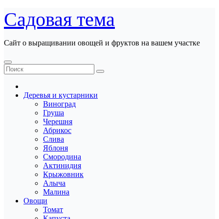
Перейти
Садовая тема
к
содержанию
Сайт о выращивании овощей и фруктов на вашем участке
Деревья и кустарники
Виноград
Груша
Черешня
Абрикос
Слива
Яблоня
Смородина
Актинидия
Крыжовник
Алыча
Малина
Овощи
Томат
Капуста