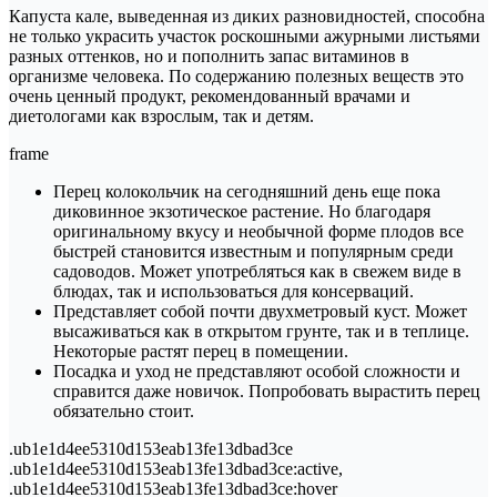
Капуста кале, выведенная из диких разновидностей, способна
не только украсить участок роскошными ажурными листьями
разных оттенков, но и пополнить запас витаминов в
организме человека. По содержанию полезных веществ это
очень ценный продукт, рекомендованный врачами и
диетологами как взрослым, так и детям.
frame
Перец колокольчик на сегодняшний день еще пока
диковинное экзотическое растение. Но благодаря
оригинальному вкусу и необычной форме плодов все
быстрей становится известным и популярным среди
садоводов. Может употребляться как в свежем виде в
блюдах, так и использоваться для консерваций.
Представляет собой почти двухметровый куст. Может
высаживаться как в открытом грунте, так и в теплице.
Некоторые растят перец в помещении.
Посадка и уход не представляют особой сложности и
справится даже новичок. Попробовать вырастить перец
обязательно стоит.
.ub1e1d4ee5310d153eab13fe13dbad3ce
.ub1e1d4ee5310d153eab13fe13dbad3ce:active,
.ub1e1d4ee5310d153eab13fe13dbad3ce:hover