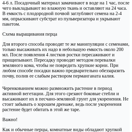
4-6 л. Посадочный материал замачивают в воде на 1 час, после
чего выкладывают во влажную ткань и оставляют на 24 часа.
В емкость с плодородной почвой заглубляют семена на 2-4
мм, опрыскивают субстрат из пульверизатора и укрывают
пакетом.
Схема выращивания перца
Для второго способа проводят те же манипуляции с семенами,
только высаживать их надо в небольшую емкость около 200
мл. После появления 4 листков ростки пересаживают и
прищипывают. Пересадку проводят методом перевалки
земляного кома, чтобы не повредить хрупкие корни. При
любом способе посадки важно предварительно обеззаразить
почву, полив ее слабым раствором перманганата калия.
Черенкованием можно размножить растение в период
активной вегетации. Для этого срезают боковые стебли и
высаживают их в песчано-земляной грунт для укоренения. Не
стоит забывать о хорошем дренаже, ведь после укоренения
растение будет обитать в этой же таре.
Важно!
Как и обычные перцы, комнатные виды обладают хрупкой