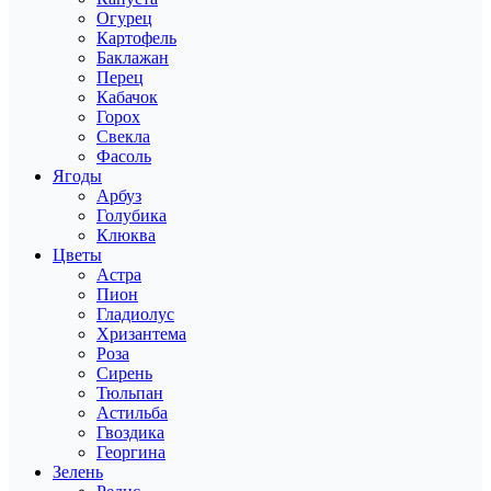
Огурец
Картофель
Баклажан
Перец
Кабачок
Горох
Свекла
Фасоль
Ягоды
Арбуз
Голубика
Клюква
Цветы
Астра
Пион
Гладиолус
Хризантема
Роза
Сирень
Тюльпан
Астильба
Гвоздика
Георгина
Зелень