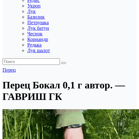
Редис
Укроп
Лук
Базилик
Петрушка
Лук батун
Чеснок
Кориандр
Редька
Лук шалот
Перец
Перец Бокал 0,1 г автор. —
ГАВРИШ ГК