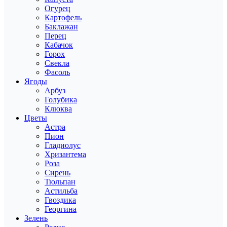
Огурец
Картофель
Баклажан
Перец
Кабачок
Горох
Свекла
Фасоль
Ягоды
Арбуз
Голубика
Клюква
Цветы
Астра
Пион
Гладиолус
Хризантема
Роза
Сирень
Тюльпан
Астильба
Гвоздика
Георгина
Зелень