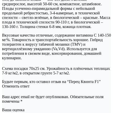
среднерослое, высотой 50-60 см, компактное, штамбовое.
Плоды усеченно-пирамидальной формы с небольшой
продольной ребристостью, 3-4-камерные, в технической
спелости – светло-зелёные, в биологической – красные. Масса
плода в технической спелости 90-110 г, в биологической –
130-160 г. Толщина стенки 6-8 мм, кожица плотная.
Вкусовые качества отличные, содержание витамина С 140-150
мг%. Товарность и транспортабельность хорошие. Гибрид
толерантен к вирусу табачной мозаики (TMV) и
вертициллёзному увяданию (Va,Vd). Используется для
потребления в свежем виде, консервирования, домашней
кулинарии.
Схема посадки 70х25 см. Урожайность в плёночных теплицах
7-9 кг/м2, в открытом грунте 5-7 кг/м2.
Будьте первым, кто оставил отзыв на “Перец Квинта F1”
Отменить ответ
Ваш адрес email не будет опубликован. Обязательные поля
помечены *
Ваша оценка