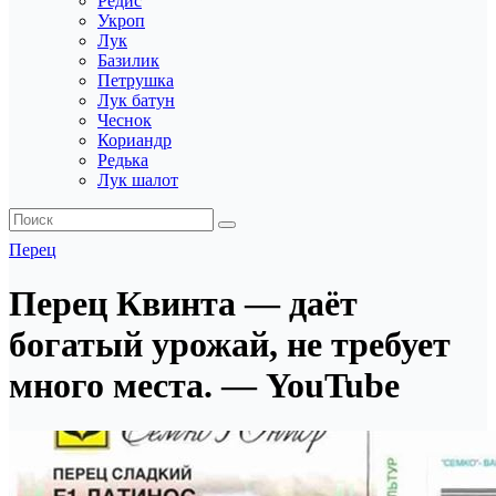
Редис
Укроп
Лук
Базилик
Петрушка
Лук батун
Чеснок
Кориандр
Редька
Лук шалот
Перец
Перец Квинта — даёт
богатый урожай, не требует
много места. — YouTube