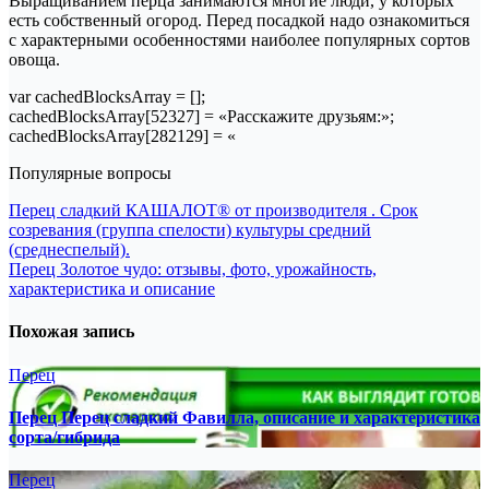
Выращиванием перца занимаются многие люди, у которых
есть собственный огород. Перед посадкой надо ознакомиться
с характерными особенностями наиболее популярных сортов
овоща.
var cachedBlocksArray = [];
cachedBlocksArray[52327] = «Расскажите друзьям:»;
cachedBlocksArray[282129] = «
Популярные вопросы
Навигация
Перец сладкий КАШАЛОТ® от производителя . Срок
созревания (группа спелости) культуры средний
по
(среднеспелый).
записям
Перец Золотое чудо: отзывы, фото, урожайность,
характеристика и описание
Похожая запись
Перец
Перец Перец сладкий Фавилла, описание и характеристика
сорта/гибрида
Перец