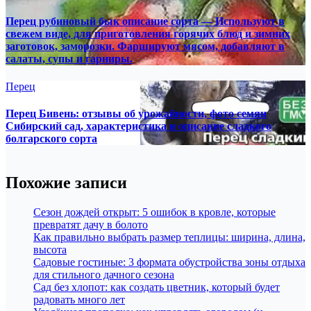
Перец рубиновый бык описание сорта — Используют в
свежем виде, для приготовления горячих блюд и зимних
заготовок, заморозки. Фаршируют мясом, добавляют в
салаты, супы и гарниры.
Перец
Перец Бивень: отзывы об урожайности, фото семян
Сибирский сад, характеристика и описание сладкого
болгарского сорта
Похожие записи
Сезон дождей открыт: 5 ошибок в кровле, которые
превратят дачу в болото
Как правильно выбрать размер теплицы: ширина, длина,
высота
Садовые гостиные: 3 формата обустройства зоны отдыха
для стильного дачного сезона
Сад без хлопот: как создать цветник, который будет
радовать много лет