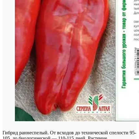
Гибрид раннеспелый. От всходов до технической спелости 95-
105, до биологической — 110-115 дней. Растение