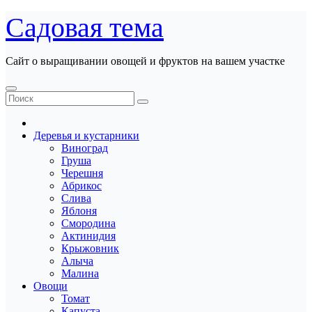
Перейти
Садовая тема
к
содержанию
Сайт о выращивании овощей и фруктов на вашем участке
Деревья и кустарники
Виноград
Груша
Черешня
Абрикос
Слива
Яблоня
Смородина
Актинидия
Крыжовник
Алыча
Малина
Овощи
Томат
Капуста