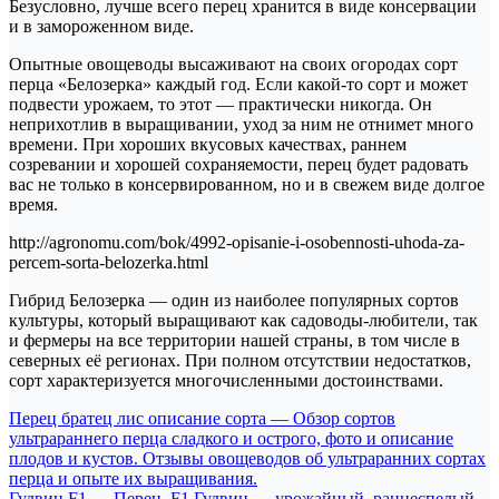
Безусловно, лучше всего перец хранится в виде консервации
и в замороженном виде.
Опытные овощеводы высаживают на своих огородах сорт
перца «Белозерка» каждый год. Если какой-то сорт и может
подвести урожаем, то этот — практически никогда. Он
неприхотлив в выращивании, уход за ним не отнимет много
времени. При хороших вкусовых качествах, раннем
созревании и хорошей сохраняемости, перец будет радовать
вас не только в консервированном, но и в свежем виде долгое
время.
http://agronomu.com/bok/4992-opisanie-i-osobennosti-uhoda-za-
percem-sorta-belozerka.html
Гибрид Белозерка — один из наиболее популярных сортов
культуры, который выращивают как садоводы-любители, так
и фермеры на все территории нашей страны, в том числе в
северных её регионах. При полном отсутствии недостатков,
сорт характеризуется многочисленными достоинствами.
Навигация
Перец братец лис описание сорта — Обзор сортов
ультрараннего перца сладкого и острого, фото и описание
по
плодов и кустов. Отзывы овощеводов об ультраранних сортах
записям
перца и опыте их выращивания.
Гудвин F1 — Перец. F1 Гудвин — урожайный, раннеспелый