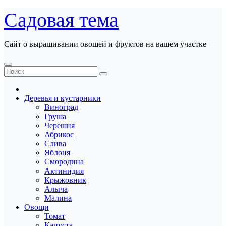
Перейти
Садовая тема
к
содержанию
Сайт о выращивании овощей и фруктов на вашем участке
Деревья и кустарники
Виноград
Груша
Черешня
Абрикос
Слива
Яблоня
Смородина
Актинидия
Крыжовник
Алыча
Малина
Овощи
Томат
Капуста