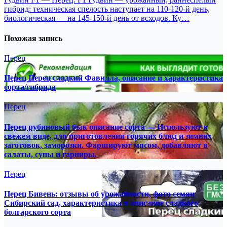
гибрид: техническая спелость наступает на 110-120-й день,
биологическая — на 145-150-й день от всходов. Ку…
Похожая запись
Перец
Перец Перец сладкий Фавилла, описание и характеристика
сорта/гибрида
Перец
Перец рубиновый бык описание сорта — Используют в
свежем виде, для приготовления горячих блюд и зимних
заготовок, заморозки. Фаршируют мясом, добавляют в
салаты, супы и гарниры.
Перец
Перец Бивень: отзывы об урожайности, фото семян
Сибирский сад, характеристика и описание сладкого
болгарского сорта