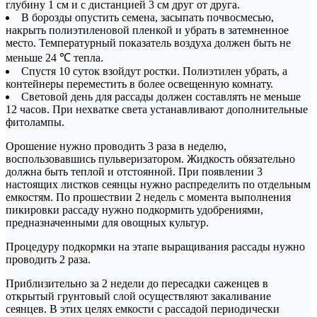
глубину 1 см и с дистанцией 3 см друг от друга.
В борозды опустить семена, засыпать почвосмесью,
накрыть полиэтиленовой пленкой и убрать в затемненное
место. Температурный показатель воздуха должен быть не
меньше 24 ℃ тепла.
Спустя 10 суток взойдут ростки. Полиэтилен убрать, а
контейнеры переместить в более освещенную комнату.
Световой день для рассады должен составлять не меньше
12 часов. При нехватке света устанавливают дополнительные
фитолампы.
Орошение нужно проводить 3 раза в неделю,
воспользовавшись пульверизатором. Жидкость обязательно
должна быть теплой и отстоянной. При появлении 3
настоящих листков сеянцы нужно распределить по отдельным
емкостям. По прошествии 2 недель с момента выполнения
пикировки рассаду нужно подкормить удобрениями,
предназначенными для овощных культур.
Процедуру подкормки на этапе выращивания рассады нужно
проводить 2 раза.
Приблизительно за 2 недели до пересадки саженцев в
открытый грунтовый слой осуществляют закаливание
сеянцев. В этих целях емкости с рассадой периодически