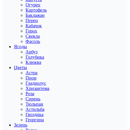
Огурец
Картофель
Баклажан
Перец
Кабачок
Горох
Свекла
Фасоль
Ягоды
Арбуз
Голубика
Клюква
Цветы
Астра
Пион
Гладиолус
Хризантема
Роза
Сирень
Тюльпан
Астильба
Гвоздика
Георгина
Зелень