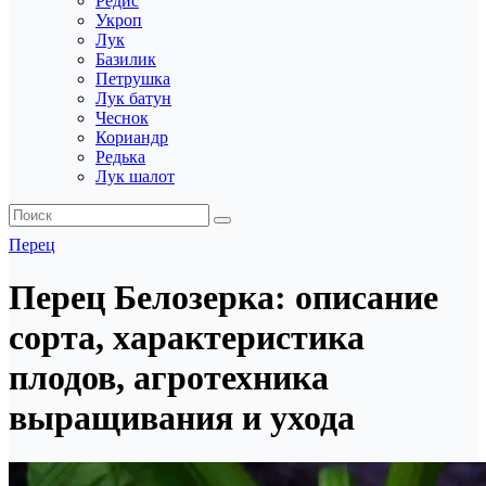
Редис
Укроп
Лук
Базилик
Петрушка
Лук батун
Чеснок
Кориандр
Редька
Лук шалот
Перец
Перец Белозерка: описание
сорта, характеристика
плодов, агротехника
выращивания и ухода