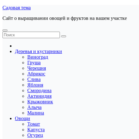
Перейти
Садовая тема
к
Сайт о выращивании овощей и фруктов на вашем участке
содержанию
Деревья и кустарники
Виноград
Груша
Черешня
Абрикос
Слива
Яблоня
Смородина
Актинидия
Крыжовник
Алыча
Малина
Овощи
Томат
Капуста
Огурец