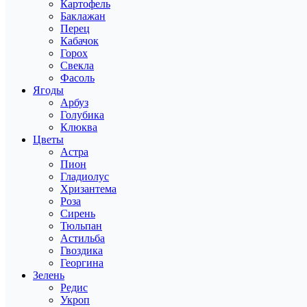
Картофель
Баклажан
Перец
Кабачок
Горох
Свекла
Фасоль
Ягоды
Арбуз
Голубика
Клюква
Цветы
Астра
Пион
Гладиолус
Хризантема
Роза
Сирень
Тюльпан
Астильба
Гвоздика
Георгина
Зелень
Редис
Укроп