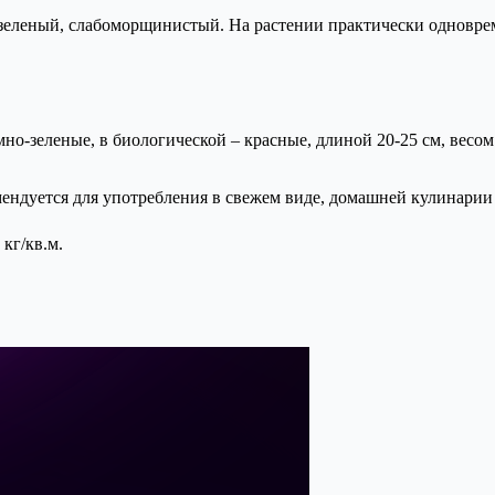
о-зеленый, слабоморщинистый. На растении практически одновр
но-зеленые, в биологической – красные, длиной 20-25 см, весом
мендуется для употребления в свежем виде, домашней кулинарии
кг/кв.м.