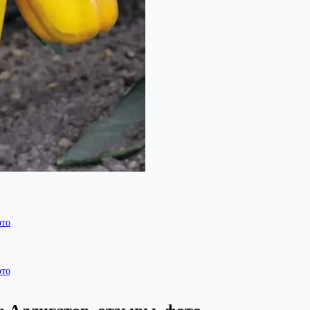
ото
ото