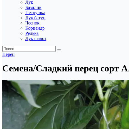
Лук
Базилик
Петрушка
Лук батун
Чеснок
Кориандр
Редька
Лук шалот
Перец
Семена/Сладкий перец сорт 