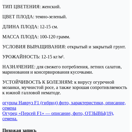
ТИП ЦВЕТЕНИЯ: женский.
ЦВЕТ ПЛОДА: темно-зеленый.
ДЛИНА ПЛОДА: 12-15 см.
МАССА ПЛОДА: 100-120 грамм.
УСЛОВИЯ ВЫРАЩИВАНИЯ: открытый и закрытый грунт.
УРОЖАЙНОСТЬ: 12-15 кг/м².
НАЗНАЧЕНИЕ: для свежего потребления, летних салатов,
маринования и консервирования кусочками.
УСТОЙЧИВОСТЬ К БОЛЕЗНЯМ: к вирусу огуречной
мозаики, мучнистой росе, а также хорошая сопротивляемость
к южной галловой нематоде.
Навигация
огурцы Навруз F1 (гибрид) фото, характеристики, описание,
семена
по
Огурец «Персей F1» — описание, фото, ОТЗЫВЫ(19),
записям
семена.
Похожая запись