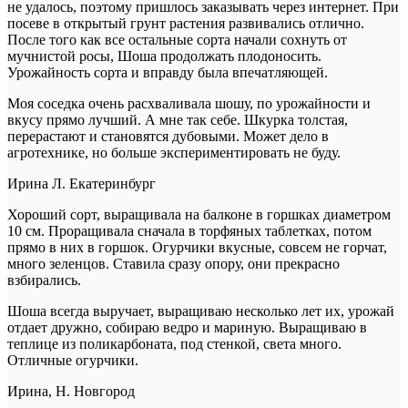
не удалось, поэтому пришлось заказывать через интернет. При
посеве в открытый грунт растения развивались отлично.
После того как все остальные сорта начали сохнуть от
мучнистой росы, Шоша продолжать плодоносить.
Урожайность сорта и вправду была впечатляющей.
Моя соседка очень расхваливала шошу, по урожайности и
вкусу прямо лучший. А мне так себе. Шкурка толстая,
перерастают и становятся дубовыми. Может дело в
агротехнике, но больше экспериментировать не буду.
Ирина Л. Екатеринбург
Хороший сорт, выращивала на балконе в горшках диаметром
10 см. Проращивала сначала в торфяных таблетках, потом
прямо в них в горшок. Огурчики вкусные, совсем не горчат,
много зеленцов. Ставила сразу опору, они прекрасно
взбирались.
Шоша всегда выручает, выращиваю несколько лет их, урожай
отдает дружно, собираю ведро и мариную. Выращиваю в
теплице из поликарбоната, под стенкой, света много.
Отличные огурчики.
Ирина, Н. Новгород