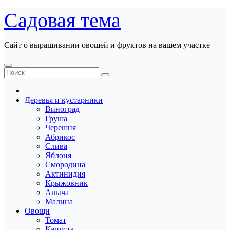
Перейти
Садовая тема
к
содержанию
Сайт о выращивании овощей и фруктов на вашем участке
Деревья и кустарники
Виноград
Груша
Черешня
Абрикос
Слива
Яблоня
Смородина
Актинидия
Крыжовник
Алыча
Малина
Овощи
Томат
Капуста