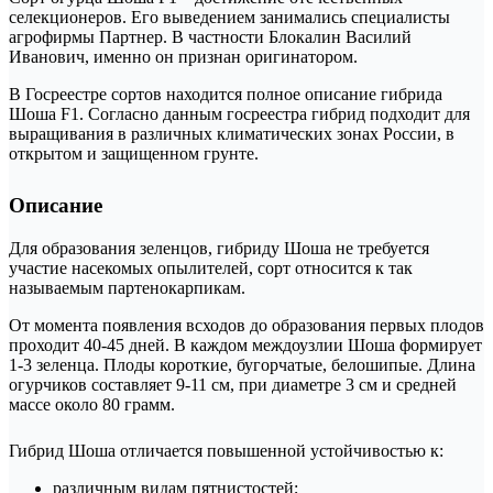
селекционеров. Его выведением занимались специалисты
агрофирмы Партнер. В частности Блокалин Василий
Иванович, именно он признан оригинатором.
В Госреестре сортов находится полное описание гибрида
Шоша F1. Согласно данным госреестра гибрид подходит для
выращивания в различных климатических зонах России, в
открытом и защищенном грунте.
Описание
Для образования зеленцов, гибриду Шоша не требуется
участие насекомых опылителей, сорт относится к так
называемым партенокарпикам.
От момента появления всходов до образования первых плодов
проходит 40-45 дней. В каждом междоузлии Шоша формирует
1-3 зеленца. Плоды короткие, бугорчатые, белошипые. Длина
огурчиков составляет 9-11 см, при диаметре 3 см и средней
массе около 80 грамм.
Гибрид Шоша отличается повышенной устойчивостью к:
различным видам пятнистостей;