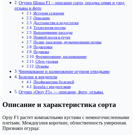
Огурец Шоша F1 – описание сорта, посадка семян и уход,
отзывы и фото
История селекции
Описание
Достоинства и недостатки
Технология посева
Выращивание рассады
Прямой посев в грунт
Полив, рыхление, мульчирование почвы
Подкормки
Подвязка
Формирование, пасынкование
Сбор урожая
Отзывы
Черенкование и размножение огурцов отводками
Болезни и вредители
Профилактика болезней
Борьба с вредителями
Огурец «Орзу F1» — описание, фото, отзывы.
Описание и характеристика сорта
Орзу F1 растет компактными кустами с немногочисленными
плетьми. Междоузлия короткие, облиственность умеренная.
Признаки огурца: