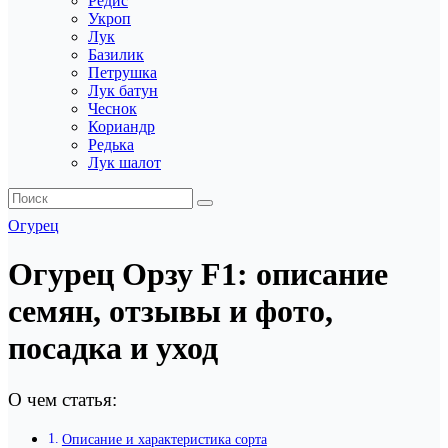
Редис
Укроп
Лук
Базилик
Петрушка
Лук батун
Чеснок
Кориандр
Редька
Лук шалот
Огурец
Огурец Орзу F1: описание
семян, отзывы и фото,
посадка и уход
О чем статья:
Описание и характеристика сорта