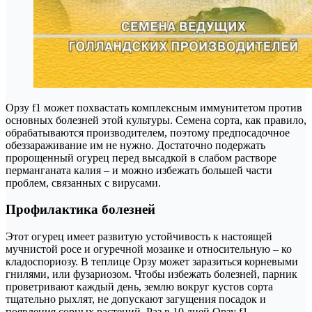
Орзу f1 может похвастать комплексным иммунитетом против
основных болезней этой культуры. Семена сорта, как правило,
обрабатываются производителем, поэтому предпосадочное
обеззараживание им не нужно. Достаточно подержать
пророщенный огурец перед высадкой в слабом растворе
перманганата калия – и можно избежать большей части
проблем, связанных с вирусами.
Профилактика болезней
Этот огурец имеет развитую устойчивость к настоящей
мучнистой росе и огуречной мозаике и относительную – ко
кладоспориозу. В теплице Орзу может заразиться корневыми
гнилями, или фузариозом. Чтобы избежать болезней, парник
проветривают каждый день, землю вокруг кустов сорта
тщательно рыхлят, не допускают загущения посадок и
появления сорных растений. Раз в 10 дней Орзу f1