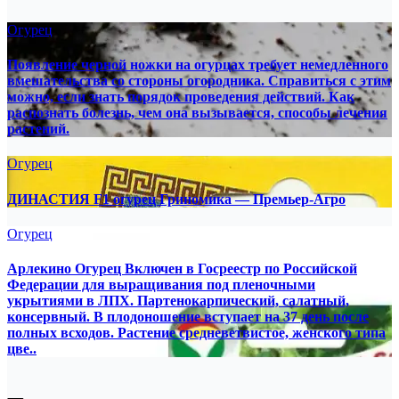
Огурец
Появление черной ножки на огурцах требует немедленного
вмешательства со стороны огородника. Справиться с этим
можно, если знать порядок проведения действий. Как
распознать болезнь, чем она вызывается, способы лечения
растений.
Огурец
ДИНАСТИЯ F1 огурец Гриномика — Премьер-Агро
Огурец
Арлекино Огурец Включен в Госреестр по Российской
Федерации для выращивания под пленочными
укрытиями в ЛПХ. Партенокарпический, салатный,
консервный. В плодоношение вступает на 37 день после
полных всходов. Растение средневетвистое, женского типа
цве..