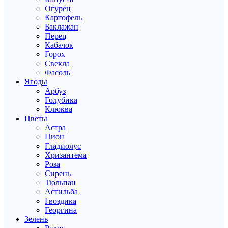
Огурец
Картофель
Баклажан
Перец
Кабачок
Горох
Свекла
Фасоль
Ягоды
Арбуз
Голубика
Клюква
Цветы
Астра
Пион
Гладиолус
Хризантема
Роза
Сирень
Тюльпан
Астильба
Гвоздика
Георгина
Зелень