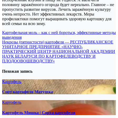
половину заражённого огорода будет нереально. Главное – не
пропустить развитие вирусов. Лечить заражённую культуру
очень непросто. Нет эффективных лекарств. Меры
профилактики помогут выращивать здоровую картошку для
всей семьи на всю зиму.
Навигация
Картофельная моль – как с ней бороться, эффективные методы
выведения
по
Некрозы (пятнистости) картофеля — РЕСПУБЛИКАНСКОЕ
записям
УНИТАРНОЕ ПРЕДПРИЯТИЕ «НАУЧНО-
ПРАКТИЧЕСКИЙ ЦЕНТР НАЦИОНАЛЬНОЙ АКАДЕМИИ
НАУК БЕЛАРУСИ ПО КАРТОФЕЛЕВОДСТВУ И
ПЛОДООВОЩЕВОДСТВУ»
Похожая запись
Картофель
Сорт картофеля Матушка
Картофель
Картофель Мишка | Сорта картофеля