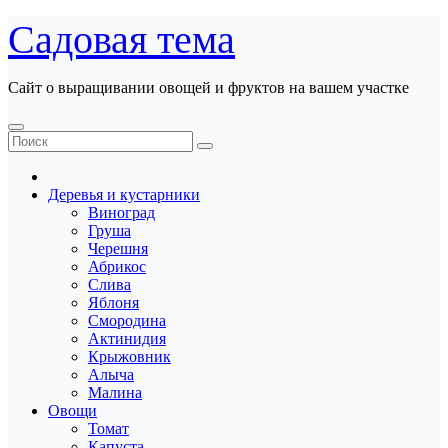
Перейти
Садовая тема
к
содержанию
Сайт о выращивании овощей и фруктов на вашем участке
Деревья и кустарники
Виноград
Груша
Черешня
Абрикос
Слива
Яблоня
Смородина
Актинидия
Крыжовник
Алыча
Малина
Овощи
Томат
Капуста