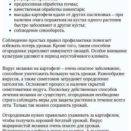
предпосевная обработка почвы;
качественная обработка инвентаря;
высадка картофеля вдали от других пасленовых – при
наличии очага поражения на кустах одного растения
быстро заболевают и другие кусты;
соблюдение севооборота.
Соблюдение простых правил профилактики помогает
избежать потерь урожая. Кроме того, таким способом
огородники укрепляют иммунитет овощей. Особое внимание
культурам уделяют в период неустойчивого климата.
Вирус мозаики на картофеле – очень опасное заболевание,
способное уничтожить большую часть урожая. Разнообразие
вирусов, а также симптомов затрудняет определение
патологии. Осложняет процесс и наличие скрытой
симптоматики недуга. Поскольку действенных способов
лечения мозаики не существует, огородникам необходимо
строго соблюдать меры для защиты растения в течение всего
лета. Только так можно сохранить урожай.
Огородникам нужно правильно ухаживать за картофелем,
чтобы получить хороший богатый урожай. Вирус
морщинистой мозаики очень опасен для урожая.
Испорченные клубни в пищу не годятся. А вылечить