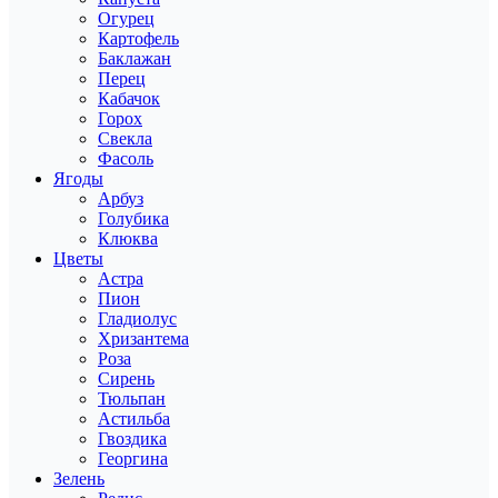
Огурец
Картофель
Баклажан
Перец
Кабачок
Горох
Свекла
Фасоль
Ягоды
Арбуз
Голубика
Клюква
Цветы
Астра
Пион
Гладиолус
Хризантема
Роза
Сирень
Тюльпан
Астильба
Гвоздика
Георгина
Зелень