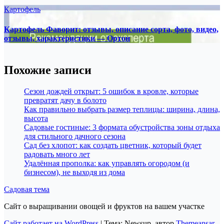
Картофель
Картофель Фаворит: отзывы, описание сорта, фото, видео,
отзывы, характеристики — Ортон
Похожие записи
Сезон дождей открыт: 5 ошибок в кровле, которые
превратят дачу в болото
Как правильно выбрать размер теплицы: ширина, длина,
высота
Садовые гостиные: 3 формата обустройства зоны отдыха
для стильного дачного сезона
Сад без хлопот: как создать цветник, который будет
радовать много лет
Удалённая прополка: как управлять огородом (и
бизнесом), не выходя из дома
Садовая тема
Сайт о выращивании овощей и фруктов на вашем участке
Сайт работает на WordPress
|
Тема: Newsup, автор
Themeansar