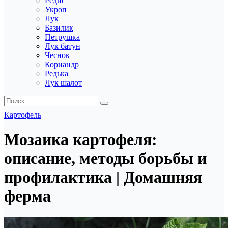
Редис
Укроп
Лук
Базилик
Петрушка
Лук батун
Чеснок
Кориандр
Редька
Лук шалот
Картофель
Мозаика картофеля:
описание, методы борьбы и
профилактика | Домашняя
ферма