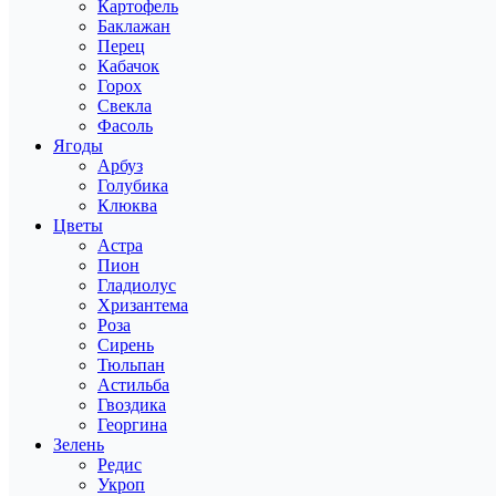
Картофель
Баклажан
Перец
Кабачок
Горох
Свекла
Фасоль
Ягоды
Арбуз
Голубика
Клюква
Цветы
Астра
Пион
Гладиолус
Хризантема
Роза
Сирень
Тюльпан
Астильба
Гвоздика
Георгина
Зелень
Редис
Укроп