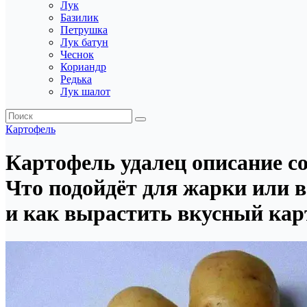
Лук
Базилик
Петрушка
Лук батун
Чеснок
Кориандр
Редька
Лук шалот
Картофель
Картофель удалец описание с
Что подойдёт для жарки или в
и как вырастить вкусный кар