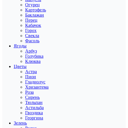
Огурец
Картофель
Баклажан
Перец
Кабачок
Горох
Свекла
Фасоль
Ягоды
Арбуз
Голубика
Клюква
Цветы
Астра
Пион
Гладиолус
Хризантема
Роза
Сирень
Тюльпан
Астильба
Гвоздика
Георгина
Зелень