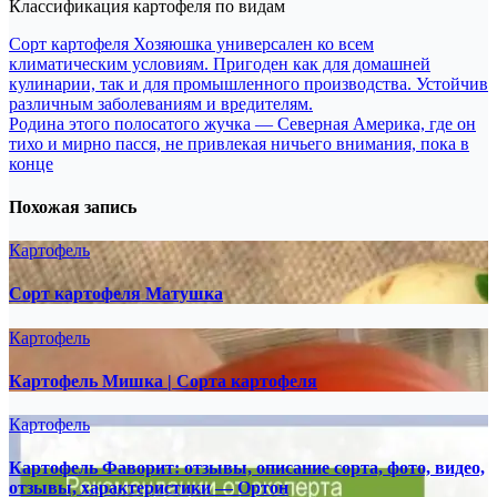
Классификация картофеля по видам
Навигация
Сорт картофеля Хозяюшка универсален ко всем
климатическим условиям. Пригоден как для домашней
по
кулинарии, так и для промышленного производства. Устойчив
записям
различным заболеваниям и вредителям.
Родина этого полосатого жучка — Северная Америка, где он
тихо и мирно пасся, не привлекая ничьего внимания, пока в
конце
Похожая запись
Картофель
Сорт картофеля Матушка
Картофель
Картофель Мишка | Сорта картофеля
Картофель
Картофель Фаворит: отзывы, описание сорта, фото, видео,
отзывы, характеристики — Ортон