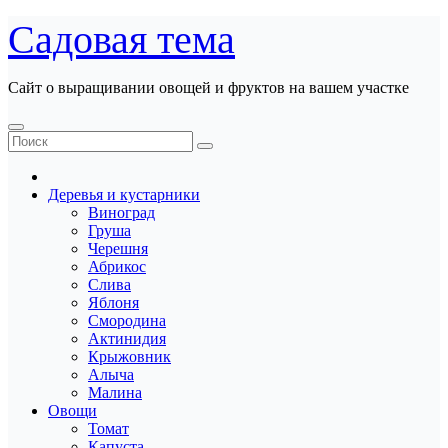
Перейти
Садовая тема
к
содержанию
Сайт о выращивании овощей и фруктов на вашем участке
Деревья и кустарники
Виноград
Груша
Черешня
Абрикос
Слива
Яблоня
Смородина
Актинидия
Крыжовник
Алыча
Малина
Овощи
Томат
Капуста