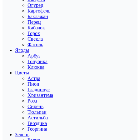
Огурец
Картофель
Баклажан
Перец
Кабачок
Горох
Свекла
Фасоль
Ягоды
Арбуз
Голубика
Клюква
Цветы
Астра
Пион
Гладиолус
Хризантема
Роза
Сирень
Тюльпан
Астильба
Гвоздика
Георгина
Зелень