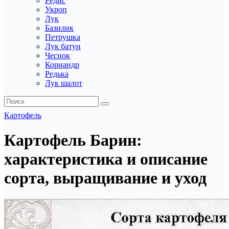
Редис
Укроп
Лук
Базилик
Петрушка
Лук батун
Чеснок
Кориандр
Редька
Лук шалот
Картофель
Картофель Барин:
характеристика и описание
сорта, выращивание и уход