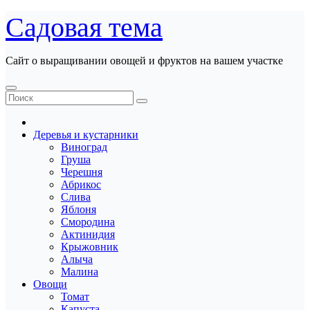
Перейти
Садовая тема
к
содержанию
Сайт о выращивании овощей и фруктов на вашем участке
Деревья и кустарники
Виноград
Груша
Черешня
Абрикос
Слива
Яблоня
Смородина
Актинидия
Крыжовник
Алыча
Малина
Овощи
Томат
Капуста