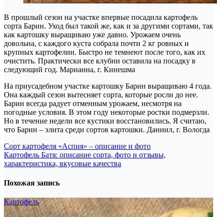
В прошлый сезон на участке впервые посадила картофель
сорта Барин. Уход был такой же, как и за другими сортами, так
как картошку выращиваю уже давно. Урожаем очень
довольна, с каждого куста собрала почти 2 кг ровных и
крупных картофелин. Быстро не темнеют после того, как их
очистить. Практически все клубни оставила на посадку в
следующий год. Марианна, г. Кинешма
На приусадебном участке картошку Барин выращиваю 4 года.
Она каждый сезон вытесняет сорта, которые росли до нее.
Барин всегда радует отменным урожаем, несмотря на
погодные условия. В этом году некоторые ростки подмерзли.
Но в течение недели все кустики восстановились. Я считаю,
что Барин – элита среди сортов картошки. Даниил, г. Вологда
Навигация
Сорт картофеля «Аспия» – описание и фото
Картофель Батя: описание сорта, фото и отзывы,
по
характеристика, вкусовые качества
записям
Похожая запись
Картофель