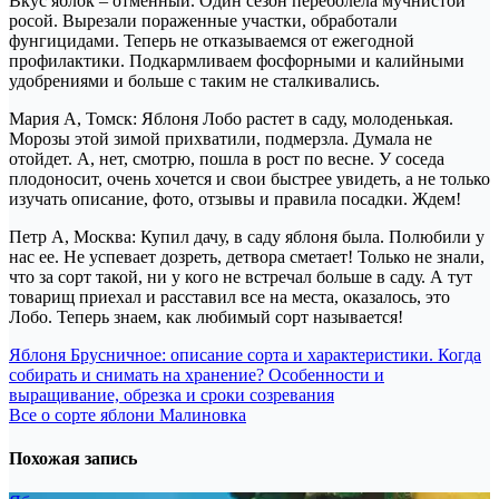
Вкус яблок – отменный. Один сезон переболела мучнистой
росой. Вырезали пораженные участки, обработали
фунгицидами. Теперь не отказываемся от ежегодной
профилактики. Подкармливаем фосфорными и калийными
удобрениями и больше с таким не сталкивались.
Мария А, Томск: Яблоня Лобо растет в саду, молоденькая.
Морозы этой зимой прихватили, подмерзла. Думала не
отойдет. А, нет, смотрю, пошла в рост по весне. У соседа
плодоносит, очень хочется и свои быстрее увидеть, а не только
изучать описание, фото, отзывы и правила посадки. Ждем!
Петр А, Москва: Купил дачу, в саду яблоня была. Полюбили у
нас ее. Не успевает дозреть, детвора сметает! Только не знали,
что за сорт такой, ни у кого не встречал больше в саду. А тут
товарищ приехал и расставил все на места, оказалось, это
Лобо. Теперь знаем, как любимый сорт называется!
Навигация
Яблоня Брусничное: описание сорта и характеристики. Когда
собирать и снимать на хранение? Особенности и
по
выращивание, обрезка и сроки созревания
записям
Все о сорте яблони Малиновка
Похожая запись