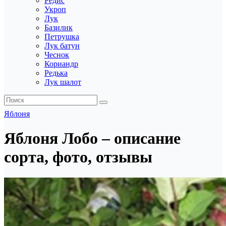
Редис
Укроп
Лук
Базилик
Петрушка
Лук батун
Чеснок
Кориандр
Редька
Лук шалот
Яблоня
Яблоня Лобо – описание
сорта, фото, отзывы