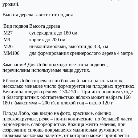
урожай.
Высота дерева зависит от подвоя
Вид подвоя
Высота дерева
М27
суперкарлик до 180 см
М9
карлик до 200 см
М26
низкоштамбовый, высотой до 3-3,5 м
ММ106
для формирования среднерослого дерева 4 метра
Замечание! Для Лобо подходят все типы подвоев,
перечислены используемые чаще других.
Яблоки Лобо созревают по большей части на кольчатках,
несколько меньшее число формируется на плодовых прутиках.
Величина плодов средняя, 130-150 г. При интенсивном уходе
и благоприятных обстоятельствах яблоко может набрать 160-
180 г (максимум – 200 г), в плохой год – около 120 г.
Плоды Лобо, как видно на фото, красивые, обычно
плоскоокруглые, реже – почти конические, по большей части
одномерные, слаборебристые. Кожица желто-зеленая, при
созревании сплошь покрывается малиновым румянцем и
сильным восковым налетом, от которого может приобрести