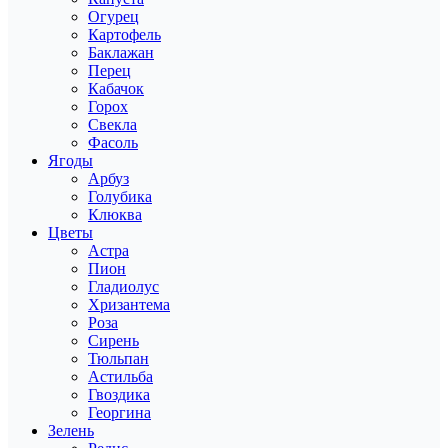
Огурец
Картофель
Баклажан
Перец
Кабачок
Горох
Свекла
Фасоль
Ягоды
Арбуз
Голубика
Клюква
Цветы
Астра
Пион
Гладиолус
Хризантема
Роза
Сирень
Тюльпан
Астильба
Гвоздика
Георгина
Зелень