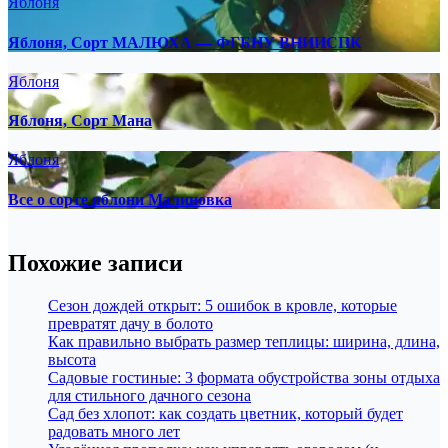
Яблоня
Яблоня, Сорт МАЛЮХА — ФГБНУ ВНИИСПК
Яблоня
Яблоня, Сорт Мана
Яблоня
Все о сорте яблони Малиновка
Похожие записи
Сезон дождей открыт: 5 ошибок в кровле, которые
превратят дачу в болото
Как правильно выбрать размер теплицы: ширина, длина,
высота
Садовые гостиные: 3 формата обустройства зоны отдыха
для стильного дачного сезона
Сад без хлопот: как создать цветник, который будет
радовать много лет