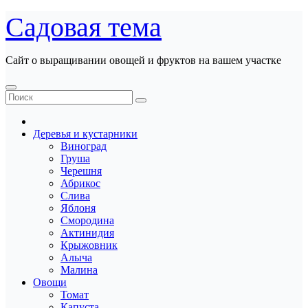
Перейти
Садовая тема
к
содержанию
Сайт о выращивании овощей и фруктов на вашем участке
Деревья и кустарники
Виноград
Груша
Черешня
Абрикос
Слива
Яблоня
Смородина
Актинидия
Крыжовник
Алыча
Малина
Овощи
Томат
Капуста