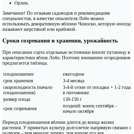
Орлик.
Замечание! По отзывам садоводов и рекомендациям
специалистов, в качестве опылителя Лобо можно
использовать декоративную яблоню Чоноски, которую иногда
называют шерстяной или крабовой.
Сроки созревания и хранения, урожайность
При описании сорта отдельные источники вносят путаницу в
характеристики яблок Лобо. Поэтому вниманию огородников
предлагается таблица.
плодоношение
ежегодное
срок хранения
3-4 месяца
скороплодность (начало
3-4-й сезон от посадки + 1-2 года
плодоношения)
в питомнике
размер плода
130-150 г
поздний: конец сентября –
срок созревания
начало октября
Период плодоношения яблони длится до конца жизни
растения. У привитых культур долголетие напрямую связано с
подвоем – чем меньше дерево, тем короче его век.