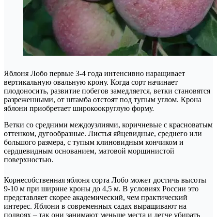
Яблоня Лобо первые 3-4 года интенсивно наращивает
вертикальную овальную крону. Когда сорт начинает
плодоносить, развитие побегов замедляется, ветки становятся
разреженными, от штамба отстоят под тупым углом. Крона
яблони приобретает широкоокруглую форму.
Ветки со средними междоузлиями, коричневые с красноватым
оттенком, дугообразные. Листья яйцевидные, среднего или
большого размера, с тупым клиновидным кончиком и
сердцевидным основанием, матовой морщинистой
поверхностью.
Корнесобственная яблоня сорта Лобо может достичь высоты
9-10 м при ширине кроны до 4,5 м. В условиях России это
представляет скорее академический, чем практический
интерес. Яблони в современных садах выращивают на
подвоях – так они занимают меньше места и легче убирать