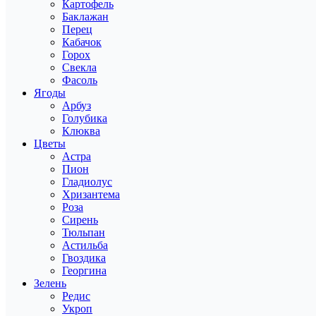
Картофель
Баклажан
Перец
Кабачок
Горох
Свекла
Фасоль
Ягоды
Арбуз
Голубика
Клюква
Цветы
Астра
Пион
Гладиолус
Хризантема
Роза
Сирень
Тюльпан
Астильба
Гвоздика
Георгина
Зелень
Редис
Укроп