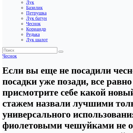
Лук
Базилик
Петрушка
Лук батун
Чеснок
Кориандр
Редька
Лук шалот
Чеснок
Если вы еще не посадили чесно
посадки уже позади, все равно
присмотрите себе какой новый
стажем назвали лучшими толь
универсального использования
фиолетовыми чешуйками не осо