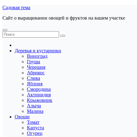
Перейти
Садовая тема
к
Сайт о выращивании овощей и фруктов на вашем участке
содержанию
Деревья и кустарники
Виноград
Груша
Черешня
Абрикос
Слива
Яблоня
Смородина
Актинидия
Крыжовник
Алыча
Малина
Овощи
Томат
Капуста
Огурец