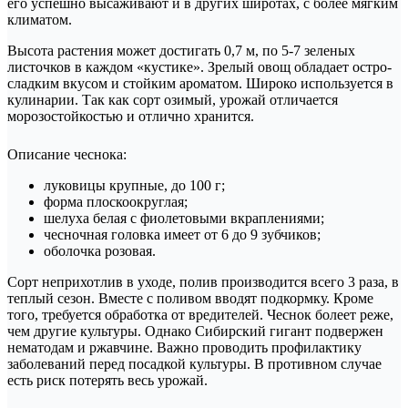
его успешно высаживают и в других широтах, с более мягким
климатом.
Высота растения может достигать 0,7 м, по 5-7 зеленых
листочков в каждом «кустике». Зрелый овощ обладает остро-
сладким вкусом и стойким ароматом. Широко используется в
кулинарии. Так как сорт озимый, урожай отличается
морозостойкостью и отлично хранится.
Описание чеснока:
луковицы крупные, до 100 г;
форма плоскоокруглая;
шелуха белая с фиолетовыми вкраплениями;
чесночная головка имеет от 6 до 9 зубчиков;
оболочка розовая.
Сорт неприхотлив в уходе, полив производится всего 3 раза, в
теплый сезон. Вместе с поливом вводят подкормку. Кроме
того, требуется обработка от вредителей. Чеснок болеет реже,
чем другие культуры. Однако Сибирский гигант подвержен
нематодам и ржавчине. Важно проводить профилактику
заболеваний перед посадкой культуры. В противном случае
есть риск потерять весь урожай.