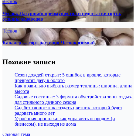
Чеснок
Чеснок Лазурный: преимущества и недостатки сорта,
отзывы садоводов
Чеснок
Кавалер — сорт растения Чеснок озимый
Похожие записи
Сезон дождей открыт: 5 ошибок в кровле, которые
превратят дачу в болото
Как правильно выбрать размер теплицы: ширина, длина,
высота
Садовые гостиные: 3 формата обустройства зоны отдыха
для стильного дачного сезона
Сад без хлопот: как создать цветник, который будет
радовать много лет
Удалённая прополка: как управлять огородом (и
бизнесом), не выходя из дома
Садовая тема