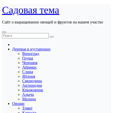
Перейти
Садовая тема
к
содержанию
Сайт о выращивании овощей и фруктов на вашем участке
Деревья и кустарники
Виноград
Груша
Черешня
Абрикос
Слива
Яблоня
Смородина
Актинидия
Крыжовник
Алыча
Малина
Овощи
Томат
Капуста