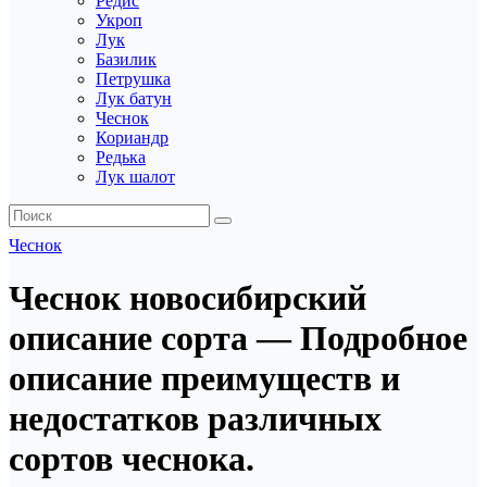
Редис
Укроп
Лук
Базилик
Петрушка
Лук батун
Чеснок
Кориандр
Редька
Лук шалот
Чеснок
Чеснок новосибирский
описание сорта — Подробное
описание преимуществ и
недостатков различных
сортов чеснока.