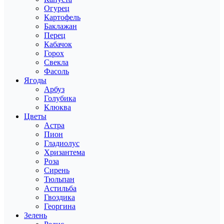
Огурец
Картофель
Баклажан
Перец
Кабачок
Горох
Свекла
Фасоль
Ягоды
Арбуз
Голубика
Клюква
Цветы
Астра
Пион
Гладиолус
Хризантема
Роза
Сирень
Тюльпан
Астильба
Гвоздика
Георгина
Зелень