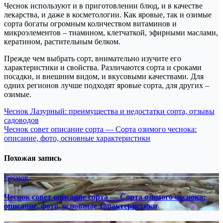
Чеснок используют и в приготовлении блюд, и в качестве
лекарства, и даже в косметологии. Как яровые, так и озимые
сорта богаты огромным количеством витаминов и
микроэлементов – тиамином, клетчаткой, эфирными маслами,
кератином, растительным белком.
Прежде чем выбрать сорт, внимательно изучите его
характеристики и свойства. Различаются сорта и сроками
посадки, и внешним видом, и вкусовыми качествами. Для
одних регионов лучше подходят яровые сорта, для других –
озимые.
Навигация
Чеснок Лазурный: преимущества и недостатки сорта, отзывы
садоводов
по
Чеснок совет описание сорта — Сорта озимого чеснока:
записям
описание, фото, основные характеристики
Похожая запись
Чеснок
Чеснок совет описание сорта — Сорта озимого чеснока:
описание, фото, основные характеристики