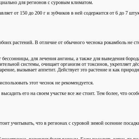
циально для регионов с суровым климатом.
вляет от 150 до 200 г и зубчиков в ней содержится от 6 до 7 шту
.
 обоих растений. В отличие от обычного чеснока рокамболь не ст
 бессонницы, для лечения ангины, а также для выведения борода
тельной системы, очищает организм от токсинов, укрепляет дёс
рение, вызывает аппетит. Действует это растение и как природ
спользовать этот чеснок не рекомендуется.
 высадить его на своем участке все же стоит. Тем более, что осо
стоит учитывать, что в регионах с суровой зимой осенние посад