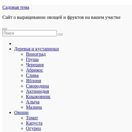
Перейти
Садовая тема
к
Сайт о выращивании овощей и фруктов на вашем участке
содержанию
Деревья и кустарники
Виноград
Груша
Черешня
Абрикос
Слива
Яблоня
Смородина
Актинидия
Крыжовник
Алыча
Малина
Овощи
Томат
Капуста
Огурец