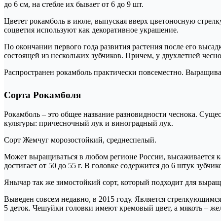
до 6 см, на стебле их бывает от 6 до 9 шт.
Цветет рокамболь в июле, выпуская вверх цветоносную стрелку
соцветия используют как декоративное украшение.
По окончании первого года развития растения после его высадк
состоящей из нескольких зубчиков. Причем, у двухлетней чесн
Распространен рокамболь практически повсеместно. Выращивае
Сорта Рокамболя
Рокамболь – это общее название разновидности чеснока. Сущес
культуры: причесночный лук и виноградный лук.
Сорт Жемчуг морозостойкий, среднеспелый.
Может выращиваться в любом регионе России, высаживается как
достигает от 50 до 55 г. В головке содержится до 6 штук зубчик
Янычар так же зимостойкий сорт, который подходит для выращ
Выведен совсем недавно, в 2015 году. Является стрелкующимся с
5 деток. Чешуйки головки имеют кремовый цвет, а мякоть – же