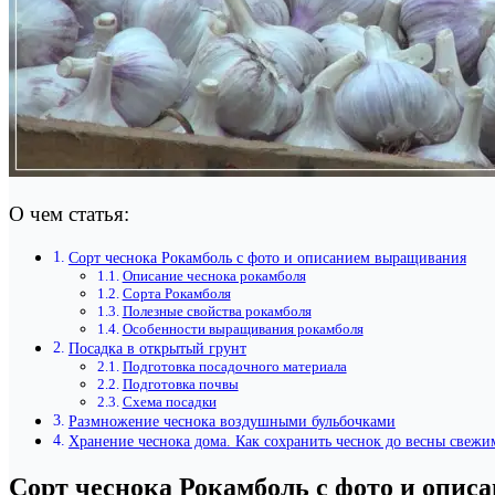
О чем статья:
Сорт чеснока Рокамболь с фото и описанием выращивания
Описание чеснока рокамболя
Сорта Рокамболя
Полезные свойства рокамболя
Особенности выращивания рокамболя
Посадка в открытый грунт
Подготовка посадочного материала
Подготовка почвы
Схема посадки
Размножение чеснока воздушными бульбочками
Хранение чеснока дома. Как сохранить чеснок до весны свеж
Сорт чеснока Рокамболь с фото и опи