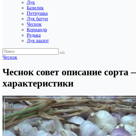
Лук
Базилик
Петрушка
Лук батун
Чеснок
Кориандр
Редька
Лук шалот
Чеснок
Чеснок совет описание сорта 
характеристики