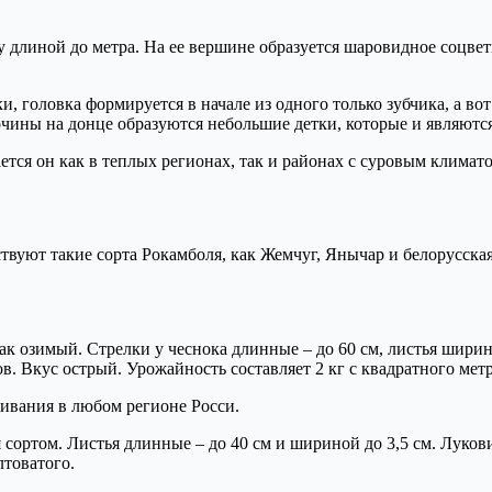
 длиной до метра. На ее вершине образуется шаровидное соцвети
и, головка формируется в начале из одного только зубчика, а во
очины на донце образуются небольшие детки, которые и являютс
тся он как в теплых регионах, так и районах с суровым климат
твуют такие сорта Рокамболя, как Жемчуг, Янычар и белорусска
 озимый. Стрелки у чеснока длинные – до 60 см, листья ширино
ов. Вкус острый. Урожайность составляет 2 кг с квадратного метр
ивания в любом регионе Росси.
ортом. Листья длинные – до 40 см и шириной до 3,5 см. Луковица
лтоватого.