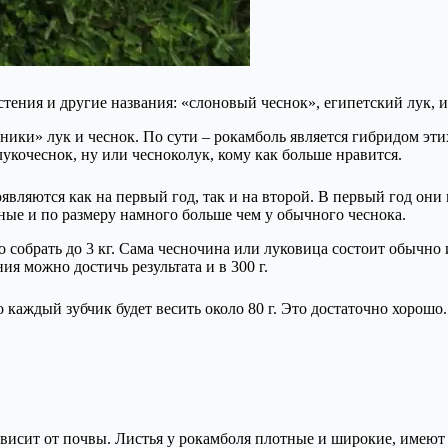
тения и другие названия: «слоновый чеснок», египетский лук, 
ники» лук и чеснок. По сути – рокамболь является гибридом этих
укочеснок, ну или чесноколук, кому как больше нравится.
вляются как на первый год, так и на второй. В первый год они 
ные и по размеру намного больше чем у обычного чеснока.
обрать до 3 кг. Сама чесночина или луковица состоит обычно из 
я можно достичь результата и в 300 г.
то каждый зубчик будет весить около 80 г. Это достаточно хоро
зависит от почвы. Листья у рокамболя плотные и широкие, имеют 