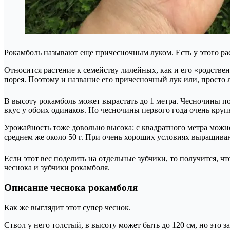
Рокамболь называют еще причесночным луком. Есть у этого рас
Относится растение к семейству лилейных, как и его «родствен
порея. Поэтому и название его причесночный лук или, просто л
В высоту рокамболь может вырастать до 1 метра. Чесночины поя
вкус у обоих одинаков. Но чесночины первого года очень круп
Урожайность тоже довольно высока: с квадратного метра можно с
среднем же около 50 г. При очень хороших условиях выращивани
Если этот вес поделить на отдельные зубчики, то получится, ч
чеснока и зубчики рокамболя.
Описание чеснока рокамболя
Как же выглядит этот супер чеснок.
Ствол у него толстый, в высоту может быть до 120 см, но это 