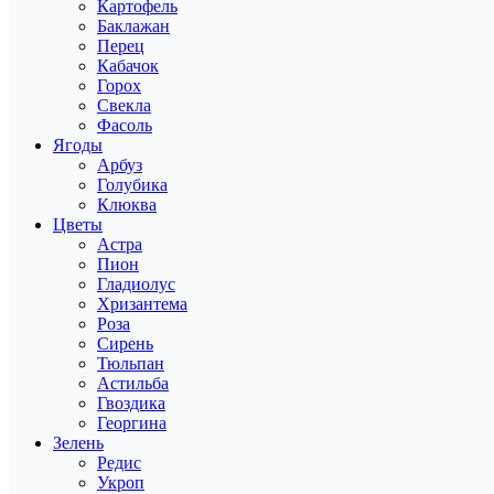
Картофель
Баклажан
Перец
Кабачок
Горох
Свекла
Фасоль
Ягоды
Арбуз
Голубика
Клюква
Цветы
Астра
Пион
Гладиолус
Хризантема
Роза
Сирень
Тюльпан
Астильба
Гвоздика
Георгина
Зелень
Редис
Укроп