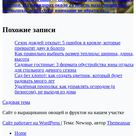
помощи. На помидорах около 2х недель назад появились
пятнышки, особо сразу внимание не обратила…
Похожие записи
Сезон дождей открыт: 5 ошибок в кровле, которые
превратят дачу в болото
Как правильно выбрать размер теплицы: ширина, длина,
высота
Садовые гостиные: 3 формата обустройства зоны отдыха
для стильного дачного сезона
Сад без хлопот: как создать цветник, который будет
радовать много лет
Удалённая прополка: как управлять огородом (и
бизнесом), не выходя из дома
Садовая тема
Сайт о выращивании овощей и фруктов на вашем участке
Сайт работает на WordPress
|
Тема: Newsup, автор
Themeansar
Home