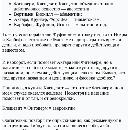
Фитоверм, Клещевит, Клещегон объединяет одно
действующее вещество — аверсектин;
Вертимек, Биокилл — абамектин;
Актара, Круйзер, Форс Зеа — тиаметоксам;
Карбофос, Фуфанон, Искра — малатион и т. д.
То есть, если обработали Фуфаноном и толку нет, то от Искры
и Карбофоса его тоже не будет. Не надо зря тратить время и
деньги, а надо пробовать препарат с другим действующим
веществом.
И наоборот, если помогает Актара или Фитоверм, но в
магазине его найти не можете, можно купить под другим
названием, но с тем же действующим веществом. Бывает, что
под другим названием и цена ниже. и фасовка удобнее.?
Например, я купила Клещевит — это тот же Фитоверм, но в
моем случае оказался дешевле. Несмотря на название
помогает и от тли, и от белокрылки.
Клещевит = Фитоверм = аверсектин
Обязательно повторяйте опрыскивания, как рекомендуют в
инструкциях. Гибнут только питающиеся особи, а яйца