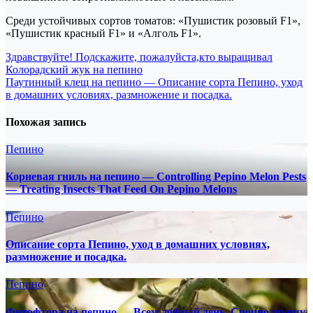
Среди устойчивых сортов томатов: «Пушистик розовый F1»,
«Пушистик красный F1» и «Алголь F1».
Навигация
Здравствуйте! Подскажите, пожалуйста,кто выращивал
Колорадский жук на пепино
по
Паутинный клещ на пепино — Описание сорта Пепино, уход
записям
в домашних условиях, размножение и посадка.
Похожая запись
Пепино
Корневая гниль на пепино — Controlling Pepino Melon Pests
— Treating Insects That Feed On Pepino Melons
Пепино
Описание сорта Пепино, уход в домашних условиях,
размножение и посадка.
Пепино
Фитофтора на пепино — Всем добрый день. Срочно прошу