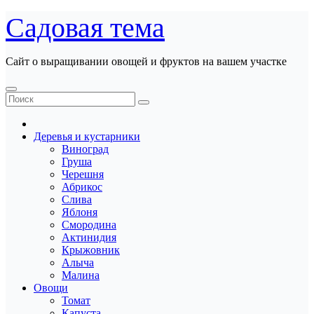
Перейти
Садовая тема
к
содержанию
Сайт о выращивании овощей и фруктов на вашем участке
Деревья и кустарники
Виноград
Груша
Черешня
Абрикос
Слива
Яблоня
Смородина
Актинидия
Крыжовник
Алыча
Малина
Овощи
Томат
Капуста