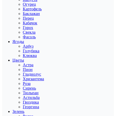
Огурец
Картофель
Баклажан
Перец
Кабачок
Горох
Свекла
Фасоль
Ягоды
Арбуз
Голубика
Клюква
Цветы
Астра
Пион
Гладиолус
Хризантема
Роза
Сирень
Тюльпан
Астильба
Гвоздика
Георгина
Зелень