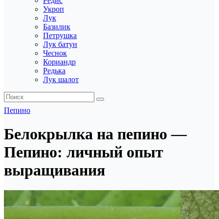
Редис
Укроп
Лук
Базилик
Петрушка
Лук батун
Чеснок
Кориандр
Редька
Лук шалот
Пепино
Белокрылка на пепино —
Пепино: личный опыт
выращивания