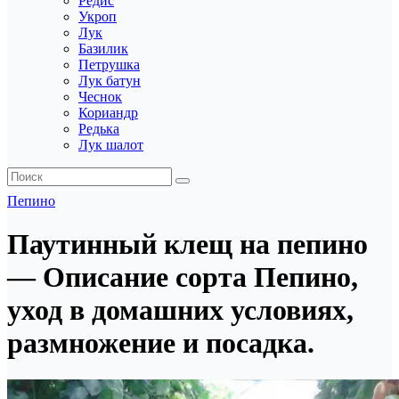
Редис
Укроп
Лук
Базилик
Петрушка
Лук батун
Чеснок
Кориандр
Редька
Лук шалот
Пепино
Паутинный клещ на пепино
— Описание сорта Пепино,
уход в домашних условиях,
размножение и посадка.