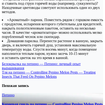
и ставить под струи горячей воды (например, суккуленты)?
Находчивые цветоводы советуют использовать один из двух
методов.
«Ароматный» парник. Поместить рядом с горшком емкость
с продуктом, испарения которого губительны для вредителей,
накрыть полиэтиленовым пакетом, оставить на несколько
часов. В качестве «ароматизатора» можно использовать мелко
порубленный чеснок или скипидар.
Домашняя парилка. Перенести растение в ванную, закрыть
дверь, и включить горячий душ, установив максимальную
температуру воды. Спустя восемь минут, когда помещение
наполнится теплым паром, нужно засечь 10-15 минут
и оставить цветок на это время в ванной.
Навигация
Белокрылка на пепино — Пепино: личный опыт
выращивания
по
Тля на пепино — Controlling Pepino Melon Pests — Treating
записям
Insects That Feed On Pepino Melons
Похожая запись
Пепино
Корневая гниль на пепино — Controlling Pepino Melon Pests