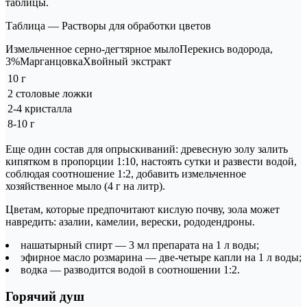
таблицы.
Таблица — Растворы для обработки цветов
Измельченное серно-дегтярное мылоПерекись водорода,
3%МарганцовкаХвойный экстракт
10 г
2 столовые ложки
2-4 кристалла
8-10 г
Еще один состав для опрыскиваний: древесную золу залить
кипятком в пропорции 1:10, настоять сутки и развести водой,
соблюдая соотношение 1:2, добавить измельченное
хозяйственное мыло (4 г на литр).
Цветам, которые предпочитают кислую почву, зола может
навредить: азалии, камелии, верески, рододендроны.
нашатырный спирт — 3 мл препарата на 1 л воды;
эфирное масло розмарина — две-четыре капли на 1 л воды;
водка — разводится водой в соотношении 1:2.
Горячий душ