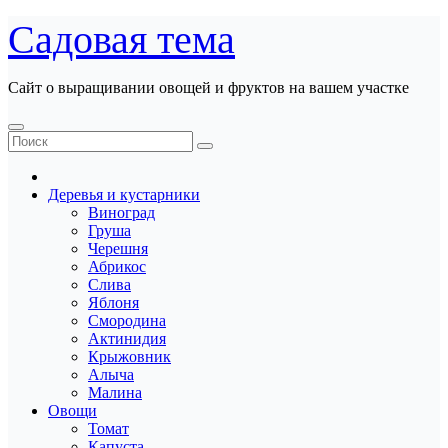
Перейти
Садовая тема
к
содержанию
Сайт о выращивании овощей и фруктов на вашем участке
Деревья и кустарники
Виноград
Груша
Черешня
Абрикос
Слива
Яблоня
Смородина
Актинидия
Крыжовник
Алыча
Малина
Овощи
Томат
Капуста