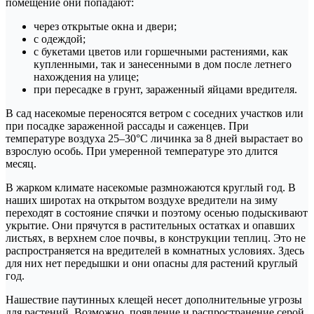
помещение они попадают:
через открытые окна и двери;
с одеждой;
с букетами цветов или горшечными растениями, как
купленными, так и занесенными в дом после летнего
нахождения на улице;
при пересадке в грунт, зараженный яйцами вредителя.
В сад насекомые переносятся ветром с соседних участков или
при посадке зараженной рассады и саженцев. При
температуре воздуха 25–30°C личинка за 8 дней вырастает во
взрослую особь. При умеренной температуре это длится
месяц.
В жарком климате насекомые размножаются круглый год. В
наших широтах на открытом воздухе вредители на зиму
переходят в состояние спячки и поэтому осенью подыскивают
укрытие. Они прячутся в растительных остатках и опавших
листьях, в верхнем слое почвы, в конструкции теплиц. Это не
распространяется на вредителей в комнатных условиях. Здесь
для них нет передышки и они опасны для растений круглый
год.
Нашествие паутинных клещей несет дополнительные угрозы
для растений. Возможно, появление и распространение серой