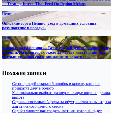
— Treating Insects That Feed On Pepino Melons
Пепино
Описание сорта Пепино, уход в домашних условиях,
размножение и посадка.
Пепино
Фитофтора на пепино — Всем добрый день. Срочно прошу
помощи. На помидорах около 2х недель назад появились
пятнышки, особо сразу внимание не обратила…
Похожие записи
Сезон дождей открыт: 5 ошибок в кровле, которые
превратят дачу в болото
Как правильно выбрать размер теплицы: ширина, длина,
высота
Садовые гостиные: 3 формата обустройства зоны отдыха
для стильного дачного сезона
Сад без хлопот: как создать цветник, который будет