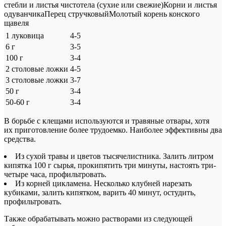
стебли и листья чистотела (сухие или свежие)Корни и листья
одуванчикаПерец стручковыйМолотый корень конского
щавеля
1 луковица
4-5
6 г
3-5
100 г
3-4
2 столовые ложки
4-5
3 столовые ложки
3-7
50 г
3-4
50-60 г
3-4
В борьбе с клещами используются и травяные отвары, хотя
их приготовление более трудоемко. Наиболее эффективны два
средства.
Из сухой травы и цветов тысячелистника. Залить литром
кипятка 100 г сырья, прокипятить три минуты, настоять три-
четыре часа, профильтровать.
Из корней цикламена. Несколько клубней нарезать
кубиками, залить кипятком, варить 40 минут, остудить,
профильтровать.
Также обрабатывать можно растворами из следующей