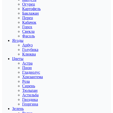
Огурец
Картофель
Баклажан
Перец
Кабачок
Горох
Свекла
Фасоль
Ягоды
Арбуз
Голубика
Клюква
Цветы
Астра
Пион
Гладиолус
Хризантема
Роза
Сирень
Тюльпан
Астильба
Гвоздика
Георгина
Зелень