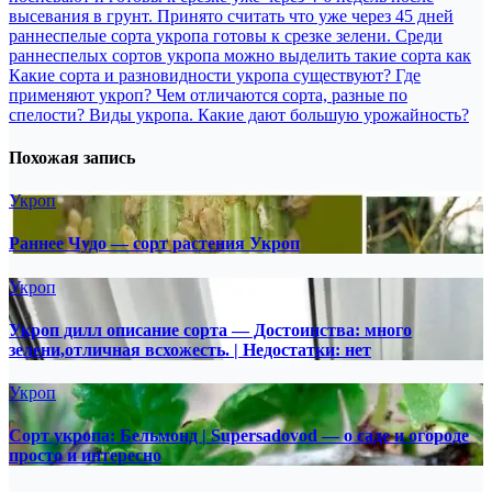
высевания в грунт. Принято считать что уже через 45 дней
раннеспелые сорта укропа готовы к срезке зелени. Среди
раннеспелых сортов укропа можно выделить такие сорта как
Какие сорта и разновидности укропа существуют? Где
применяют укроп? Чем отличаются сорта, разные по
спелости? Виды укропа. Какие дают большую урожайность?
Похожая запись
Укроп
Раннее Чудо — сорт растения Укроп
Укроп
Укроп дилл описание сорта — Достоинства: много
зелени,отличная всхожесть. | Недостатки: нет
Укроп
Сорт укропа: Бельмонд | Supersadovod — о саде и огороде
просто и интересно