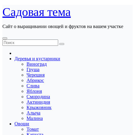
Перейти
Садовая тема
к
содержанию
Сайт о выращивании овощей и фруктов на вашем участке
Деревья и кустарники
Виноград
Груша
Черешня
Абрикос
Слива
Яблоня
Смородина
Актинидия
Крыжовник
Алыча
Малина
Овощи
Томат
Капуста