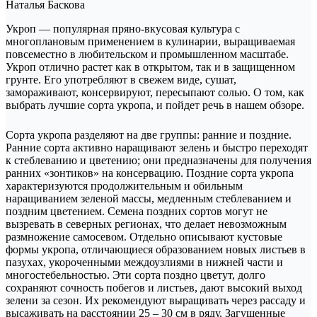
Наталья Баскова
Укроп — популярная пряно-вкусовая культура с
многоплановым применением в кулинарии, выращиваемая
повсеместно в любительском и промышленном масштабе.
Укроп отлично растет как в открытом, так и в защищенном
грунте. Его употребляют в свежем виде, сушат,
замораживают, консервируют, пересыпают солью. О том, как
выбрать лучшие сорта укропа, и пойдет речь в нашем обзоре.
Сорта укропа разделяют на две группы: ранние и поздние.
Ранние сорта активно наращивают зелень и быстро переходят
к стеблеванию и цветению; они предназначены для получения
ранних «зонтиков» на консервацию. Поздние сорта укропа
характеризуются продолжительным и обильным
наращиванием зеленой массы, медленным стеблеванием и
поздним цветением. Семена поздних сортов могут не
вызревать в северных регионах, что делает невозможным
размножение самосевом. Отдельно описывают кустовые
формы укропа, отличающиеся образованием новых листьев в
пазухах, укороченными междоузлиями в нижней части и
многостебельностью. Эти сорта поздно цветут, долго
сохраняют сочность побегов и листьев, дают высокий выход
зелени за сезон. Их рекомендуют выращивать через рассаду и
высаживать на расстоянии 25 – 30 см в ряду. Загущенные