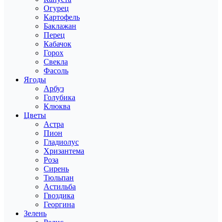
Огурец
Картофель
Баклажан
Перец
Кабачок
Горох
Свекла
Фасоль
Ягоды
Арбуз
Голубика
Клюква
Цветы
Астра
Пион
Гладиолус
Хризантема
Роза
Сирень
Тюльпан
Астильба
Гвоздика
Георгина
Зелень