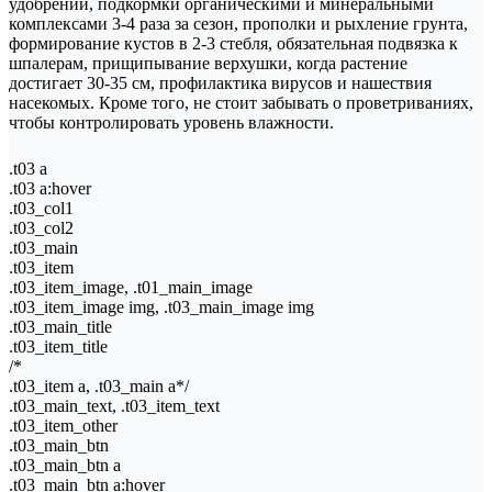
удобрений, подкормки органическими и минеральными
комплексами 3-4 раза за сезон, прополки и рыхление грунта,
формирование кустов в 2-3 стебля, обязательная подвязка к
шпалерам, прищипывание верхушки, когда растение
достигает 30-35 см, профилактика вирусов и нашествия
насекомых. Кроме того, не стоит забывать о проветриваниях,
чтобы контролировать уровень влажности.
.t03 a
.t03 a:hover
.t03_col1
.t03_col2
.t03_main
.t03_item
.t03_item_image, .t01_main_image
.t03_item_image img, .t03_main_image img
.t03_main_title
.t03_item_title
/*
.t03_item a, .t03_main a*/
.t03_main_text, .t03_item_text
.t03_item_other
.t03_main_btn
.t03_main_btn a
.t03_main_btn a:hover