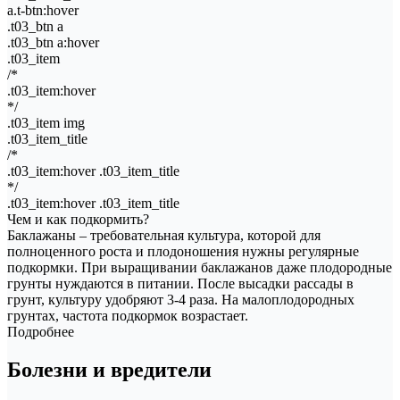
a.t-btn:hover
.t03_btn a
.t03_btn a:hover
.t03_item
/*
.t03_item:hover
*/
.t03_item img
.t03_item_title
/*
.t03_item:hover .t03_item_title
*/
.t03_item:hover .t03_item_title
Чем и как подкормить?
Баклажаны – требовательная культура, которой для
полноценного роста и плодоношения нужны регулярные
подкормки. При выращивании баклажанов даже плодородные
грунты нуждаются в питании. После высадки рассады в
грунт, культуру удобряют 3-4 раза. На малоплодородных
грунтах, частота подкормок возрастает.
Подробнее
Болезни и вредители