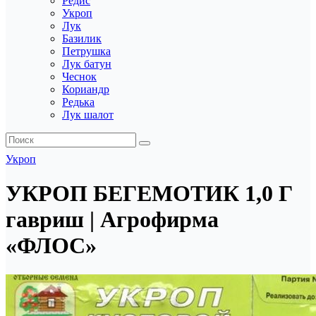
Редис
Укроп
Лук
Базилик
Петрушка
Лук батун
Чеснок
Кориандр
Редька
Лук шалот
Укроп
УКРОП БЕГЕМОТИК 1,0 Г
гавриш | Агрофирма
«ФЛОС»