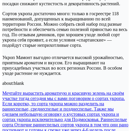
посадки снижают кустистость и декоративность растений.
Сортов укропа достаточно много: только в госреестре 118
наименований, допущенных к выращиванию по всей
территории России. Можно собрать свой набор под разные
потребности и обеспечить семью полезной пряностью на весь
год. По отзывам дачников, при хорошем уходе любой сорт
укропа себя проявит, а если условия «спартанские» —
подойдут старые неприхотливые сорта.
Укроп Мамонт выгодно отличается высокой урожайностью,
приятным ароматом и вкусом. Его выращивают на
приусадебных участках во всех регионах России. В особом
уходе растение не нуждается.
about:blank
Навигация
Мечтайте вырастить ароматную и красивую зелень на своём
участке тогда сегодня мы с вами поговорим о сортах укропа.
по
Если коротко, то сорта укропа можно разделить на
записям
раннеспелые, среднеспелые и позднеспелые. Также мы
сделаем небольшую оговорку о кустовых сортах укропа и
сортах укропа исключительно для Подмосковья. Раннеспелые
сорта Отличие раннеспелых сортов укропа в том что они рано
поспевают и готовы к срезке уже через 4-6 недель после